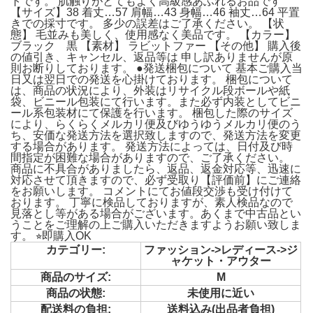
トです。 肌触りがとてもよく高級感あふれるお品です
【サイズ】38 着丈…57 肩幅…43 身幅…46 袖丈…64 平置
きでの採寸です。 多少の誤差はご了承ください。 【状
態】 毛並みも美しく、使用感なく美品です。 【カラー】
ブラック 黒 【素材】 ラビットファー 【その他】 購入後
の値引き、キャンセル、返品等は 申し訳ありませんが原
則お断りしております。 ●発送梱包について 基本ご購入当
日又は翌日での発送を心掛けております。 梱包について
は、商品の状況により、外装はリサイクル段ボールや紙
袋、ビニール包装にて行います。また必ず内装としてビニ
ール系包装材にて保護を行います。 梱包した際のサイズ
により、らくらくメルカリ便及びゆうゆうメルカリ便のう
ち、安価な発送方法を選択致しますので、発送方法を変更
する場合があります。 発送方法によっては、日付及び時
間指定が困難な場合がありますので、ご了承ください。
商品に不具合がありましたら、返品、返金対応等、迅速に
対応させて頂きますので、必ず受取り【評価前】にご連絡
をお願いします。 コメントにてお値段交渉も受け付けて
おります。 丁寧に検品しておりますが、素人検品なので
見落とし等がある場合がございます。あくまで中古品とい
うことをご理解の上ご購入いただきますようお願い致しま
す。 ⭐︎即購入OK
カテゴリー:
ファッション->レディース->ジ
ャケット・アウター
商品のサイズ:
M
商品の状態:
未使用に近い
配送料の負担:
送料込み(出品者負担)