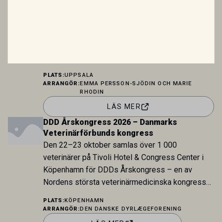
horses
A 2-day course in objective gait analysis
focusing on Sleip. Combining lectures, case
discussions, and hands-on training, the course
provides the knowledge and practical skills
needed to implement Sleip in clinical practice.
PLATS:
UPPSALA
ARRANGÖR:
EMMA PERSSON-SJÖDIN OCH MARIE
RHODIN
LÄS MER
DDD Årskongress 2026 – Danmarks
Veterinärförbunds kongress
Den 22–23 oktober samlas över 1 000
veterinärer på Tivoli Hotel & Congress Center i
Köpenhamn för DDDs Årskongress – en av
Nordens största veterinärmedicinska kongresser.
Programmet erbjuder klinisk fördjupning inom
PLATS:
KÖPENHAMN
smådjur, häst, nötkreatur och gris, samt spår inom
ARRANGÖR:
DEN DANSKE DYRLÆGEFORENING
biomedicin, livsmedelssäkerhet, ledarskap och