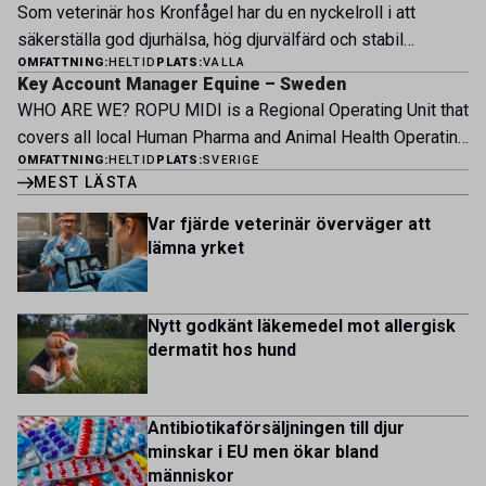
erbjuder Särskilt meriterande: […]
Som veterinär hos Kronfågel har du en nyckelroll i att
modern klinik vid Bergsåkers travbana, Sundsvall. Vi
säkerställa god djurhälsa, hög djurvälfärd och stabil
erbjuder ett mångfasetterat utbud av undersökningar och
OMFATTNING:
HELTID
PLATS:
VALLA
produktion genom hela värdekedjan. Du arbetar nära våra
behandlingar i välutrustade lokaler. Vi har cirka 7 500
Key Account Manager Equine – Sweden
kontrakterade uppfödare och tillsammans med kollegor
patienter […]
WHO ARE WE? ROPU MIDI is a Regional Operating Unit that
inom produktion, kläckeri, slakt och kvalitet. Rollen präglas
covers all local Human Pharma and Animal Health Operating
av proaktivt arbete, kunskapsdelning och kontinuerlig
OMFATTNING:
HELTID
PLATS:
SVERIGE
Units across Belgium, Denmark, Norway, Finland, Greece,
utveckling, där du bidrar till att stärka svensk
MEST LÄSTA
Portugal, Sweden, and The Netherlands. MIDI has a
kycklingproduktion – […]
multicultural and diverse work environment. More than
Var fjärde veterinär överväger att
1.800 employees are striving to work together to improve
lämna yrket
lives for patients and […]
Nytt godkänt läkemedel mot allergisk
dermatit hos hund
Antibiotikaförsäljningen till djur
minskar i EU men ökar bland
människor