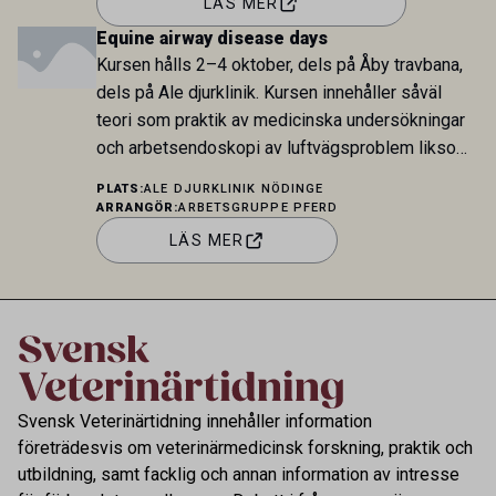
LÄS MER
karriär utanför kliniken. Dagspriset inkluderar
Equine airway disease days
tillgång till samtliga parallella spår samt full […]
Kursen hålls 2–4 oktober, dels på Åby travbana,
dels på Ale djurklinik. Kursen innehåller såväl
teori som praktik av medicinska undersökningar
och arbetsendoskopi av luftvägsproblem liksom
teoretiska och praktiska demonstrationer av
PLATS:
ALE DJURKLINIK NÖDINGE
stående halsoperationer. Kontakt:
ARRANGÖR:
ARBETSGRUPPE PFERD
contact@agpferd.com
LÄS MER
Svensk Veterinärtidning innehåller information
företrädesvis om veterinärmedicinsk forskning, praktik och
utbildning, samt facklig och annan information av intresse