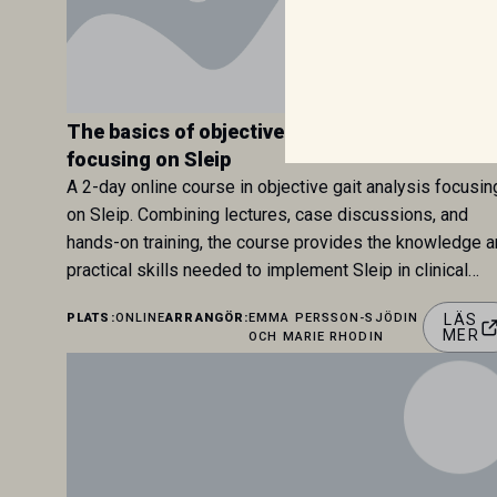
The basics of objective gait analysis in horse
focusing on Sleip
A 2-day online course in objective gait analysis focusin
on Sleip. Combining lectures, case discussions, and
hands-on training, the course provides the knowledge 
practical skills needed to implement Sleip in clinical
practice
PLATS:
ONLINE
ARRANGÖR:
EMMA PERSSON-SJÖDIN
LÄS
MER
OCH MARIE RHODIN