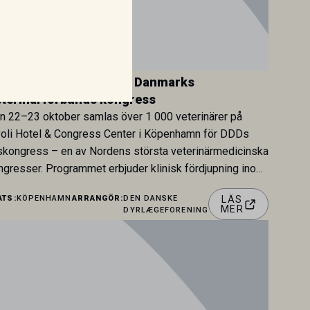
D Årskongress 2026 – Danmarks
terinärförbunds kongress
n 22–23 oktober samlas över 1 000 veterinärer på
voli Hotel & Congress Center i Köpenhamn för DDDs
skongress – en av Nordens största veterinärmedicinska
ngresser. Programmet erbjuder klinisk fördjupning inom
ådjur, häst, nötkreatur och gris, samt spår inom
ATS:
KÖPENHAMN
ARRANGÖR:
DEN DANSKE
LÄS
omedicin, livsmedelssäkerhet, ledarskap och karriär
MER
DYRLÆGEFORENING
nför kliniken. Dagspriset inkluderar tillgång till samtliga
allella spår samt full […]