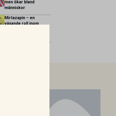
men ökar bland
människor
Mirtazapin – en
växande roll inom
veterinär
gastroenterologi