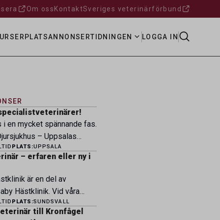
sera
Om oss
Kontakt
Sveriges veterinärförbund
URSER
PLATSANNONSER
TIDNINGEN
LOGGA IN
ONSER
specialistveterinärer!
s i en mycket spännande fas.
ursjukhus – Uppsalas
LTID
PLATS:
UPPSALA
ukhus – expanderar nu sin
inär – erfaren eller ny i
ksamhet och söker
eterinärer med
tklinik är en del av
petens som vill vara med
by Hästklinik. Vid våra
 nästa kapitel. Hos oss
LTID
PLATS:
SUNDSVALL
heter i Husaby, Skara och
ngagerat team, moderna
terinär till Kronfågel
 idag ett 60-tal medarbetare.