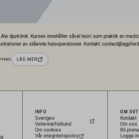
 Ale djurklinik. Kursen innehåller såväl teori som praktik av me
strationer av stående halsoperationer. Kontakt: contact@agpfer
LÄS MER
PFERD
INFO
OM SVT
Sveriges
Kontakt
Veterinärförbund
Om oss
Om cookies
Bli pren
Vår integritetspolicy
Logga in
is