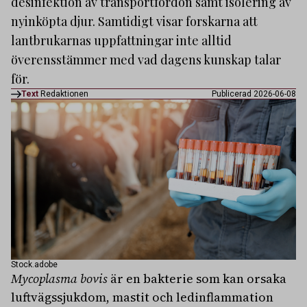
desinfektion av transportfordon samt isolering av
nyinköpta djur. Samtidigt visar forskarna att
lantbrukarnas uppfattningar inte alltid
överensstämmer med vad dagens kunskap talar
för.
Text
Redaktionen
Publicerad 2026-06-08
Stock.adobe
Mycoplasma bovis
är en bakterie som kan orsaka
luftvägssjukdom, mastit och ledinflammation