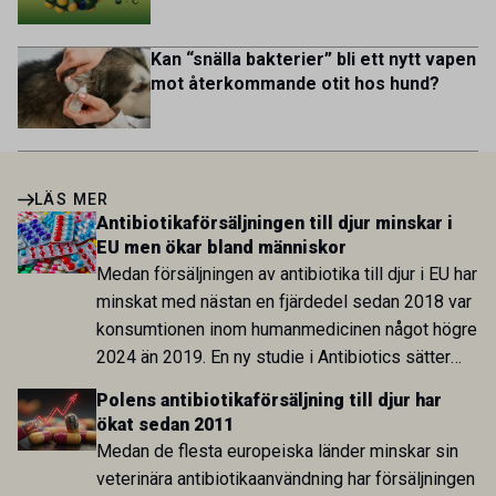
Kan “snälla bakterier” bli ett nytt vapen
mot återkommande otit hos hund?
LÄS MER
Antibiotikaförsäljningen till djur minskar i
EU men ökar bland människor
Medan försäljningen av antibiotika till djur i EU har
minskat med nästan en fjärdedel sedan 2018 var
konsumtionen inom humanmedicinen något högre
2024 än 2019. En ny studie i Antibiotics sätter
utvecklingen inom de båda sektorerna sida vid
Polens antibiotikaförsäljning till djur har
sida och pekar på en obalans i EU:s One Health-
ökat sedan 2011
arbete.
Medan de flesta europeiska länder minskar sin
veterinära antibiotikaanvändning har försäljningen