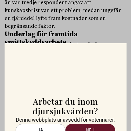
än var tredje respondent angav att
kunskapsbrist var ett problem, medan ungefär
en fjärdedel lyfte fram kostnader som en
begränsande faktor.
Underlag för framtida
smittskyddsarbete
Forskarna hoppas att resultaten ska kunna
användas för att utforma framtida
kontrollprogram och rådgivningsinsatser. De
menar att framgångsrikt smittskydd inte bara
handlar om vilka åtgärder som är mest effektiva
ur epidemiologisk synvinkel, utan också om
vilka åtgärder lantbrukarna uppfattar som
Arbetar du inom
rimliga, praktiska och värda att investera i.
För veterinärer som arbetar med
djursjukvården?
nötbesättningar ger studien en inblick i hur
Denna webbplats är avsedd för veterinärer.
lantbrukare resonerar kring smittskydd och
JA
NEJ