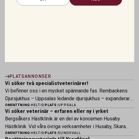
vilka åtgärder som har störst förutsättningar att
få genomslag i praktiken.
Referens
Tao H, Ewerlöf IR, Stengärde L, Tråvén M, Hurri
E, Widgren S, et al.
Swedish cattle farmers’
preferences for control measures against
Mycoplasma bovis: A discrete choice
experiment.
Prev Vet Med
. 2026;254:106912.
PLATSANNONSER
Vi söker två specialistveterinärer!
Vi befinner oss i en mycket spännande fas. Rembackens
Djursjukhus – Uppsalas ledande djursjukhus – expanderar
OMFATTNING:
HELTID
PLATS:
UPPSALA
nu sin specialistverksamhet och söker legitimerade
Vi söker veterinär – erfaren eller ny i yrket
veterinärer med specialistkompetens som vill vara med
Bergsåkers Hästklinik är en del av koncernen Husaby
och forma vårt nästa kapitel. Hos oss möter du ett
Hästklinik. Vid våra övriga verksamheter i Husaby, Skara
engagerat team, moderna faciliteter och verkliga
OMFATTNING:
HELTID
PLATS:
SUNDSVALL
och Bjertorp jobbar idag ett 60-tal medarbetare. Om kliniken
möjligheter att bedriva avancerad djursjukvård. Vad vi