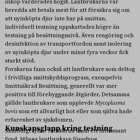
inköp värderades högst. Lantbrukarna var
beredda att betala mest för att försäkra sig om
att nyinköpta djur inte bar på smittan.
Individuell testning uppskattades högre än
testning på besättningsnivå. Även rengöring och
desinfektion av transportfordon samt isolering
av nyinköpta djur under minst fyra veckor fick
starkt stöd.
Forskarna fann också att lantbrukare som deltog
i frivilliga smittskyddsprogram, exempelvis
Smittsäkrad Besättning, generellt var mer
positiva till förebyggande åtgärder. Detsamma
gällde lantbrukare som upplevde
Mycoplasma
bovis
som ett allvarligt hot eller som själva hade
erfarenhet av sjukdomen.
Kunskapsglapp kring testning
Samtidigt lyfter forskarna fram ett intressant
fynd. Många lantbrukare föredrog