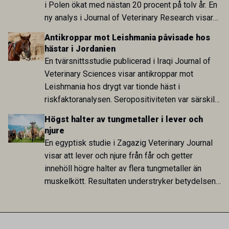
i Polen ökat med nästan 20 procent på tolv år. En
ny analys i Journal of Veterinary Research visar
att skillnaden mot lågförbrukarländer som
Antikroppar mot Leishmania påvisade hos
Sverige är fortsatt stor.
hästar i Jordanien
En tvärsnittsstudie publicerad i Iraqi Journal of
Veterinary Sciences visar antikroppar mot
Leishmania hos drygt var tionde häst i
riskfaktoranalysen. Seropositiviteten var särskilt
hög i Zarqa och statistiskt kopplad till bland
Högst halter av tungmetaller i lever och
annat stallhållning. Resultaten visar att hästarna
njure
har exponerats för parasiten – men inte att de
En egyptisk studie i Zagazig Veterinary Journal
fungerar som reservoarer eller bidrar till
visar att lever och njure från får och getter
smittspridning.
innehöll högre halter av flera tungmetaller än
muskelkött. Resultaten understryker betydelsen
av riktad provtagning och laboratorieanalys i
kontrollen av kemiska föroreningar i livsmedel.