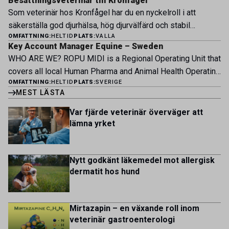
Besättningsveterinär till Kronfågel
Bergsåkers Hästklinik bedriver veterinärverksamhet i en
erbjuder Särskilt meriterande: […]
Som veterinär hos Kronfågel har du en nyckelroll i att
modern klinik vid Bergsåkers travbana, Sundsvall. Vi
säkerställa god djurhälsa, hög djurvälfärd och stabil
erbjuder ett mångfasetterat utbud av undersökningar och
OMFATTNING:
HELTID
PLATS:
VALLA
produktion genom hela värdekedjan. Du arbetar nära våra
behandlingar i välutrustade lokaler. Vi har cirka 7 500
Key Account Manager Equine – Sweden
kontrakterade uppfödare och tillsammans med kollegor
patienter […]
WHO ARE WE? ROPU MIDI is a Regional Operating Unit that
inom produktion, kläckeri, slakt och kvalitet. Rollen präglas
covers all local Human Pharma and Animal Health Operating
av proaktivt arbete, kunskapsdelning och kontinuerlig
OMFATTNING:
HELTID
PLATS:
SVERIGE
Units across Belgium, Denmark, Norway, Finland, Greece,
utveckling, där du bidrar till att stärka svensk
MEST LÄSTA
Portugal, Sweden, and The Netherlands. MIDI has a
kycklingproduktion – […]
multicultural and diverse work environment. More than
Var fjärde veterinär överväger att
1.800 employees are striving to work together to improve
lämna yrket
lives for patients and […]
Nytt godkänt läkemedel mot allergisk
dermatit hos hund
Mirtazapin – en växande roll inom
veterinär gastroenterologi