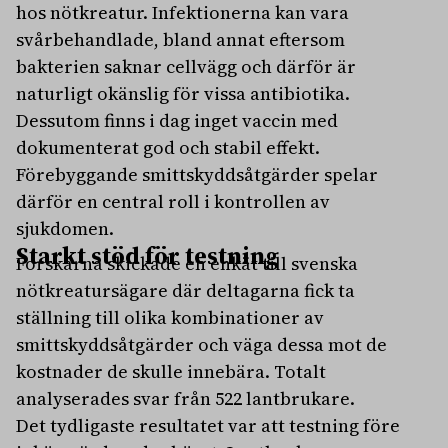
hos nötkreatur. Infektionerna kan vara
svårbehandlade, bland annat eftersom
bakterien saknar cellvägg och därför är
naturligt okänslig för vissa antibiotika.
Dessutom finns i dag inget vaccin med
dokumenterat god och stabil effekt.
Förebyggande smittskyddsåtgärder spelar
därför en central roll i kontrollen av
sjukdomen.
Starkt stöd för testning
Forskarna skickade en enkät till svenska
nötkreatursägare där deltagarna fick ta
ställning till olika kombinationer av
smittskyddsåtgärder och väga dessa mot de
kostnader de skulle innebära. Totalt
analyserades svar från 522 lantbrukare.
Det tydligaste resultatet var att testning före