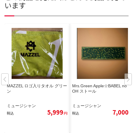
います
MAZZEL ロゴ入りタオル グリー
Mrs.Green Apple☆BABEL no T
ン
OH ストール
ミュージシャン
ミュージシャン
5,999
7,000
税込
円
税込
円