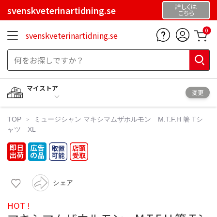
詳しくは
svenskveterinartidning.se
こちら
0
svenskveterinartidning.se
マイストア
変更
TOP
ミュージシャン
マキシマムザホルモン M.T.F.H 箸 Tシ
ャツ XL
シェア
HOT !