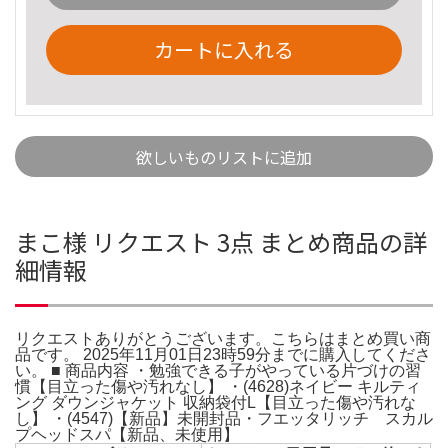
カートに入れる
欲しいものリストに追加
まこ様 リクエスト 3点 まとめ商品の詳
細情報
リクエストありがとうございます。こちらはまとめ買い商
品です。 2025年11月01日23時59分までに購入してくださ
い。 ■ 商品内容 ・勉強できる子がやっている片づけの習
慣【目立った傷や汚れなし】 ・(4628)ネイビー キルティ
ング ダウンジャケット 収納袋付L【目立った傷や汚れな
し】 ・(4547)【新品】未開封品・フエッタリッチ スカル
プヘッドスパ【新品、未使用】