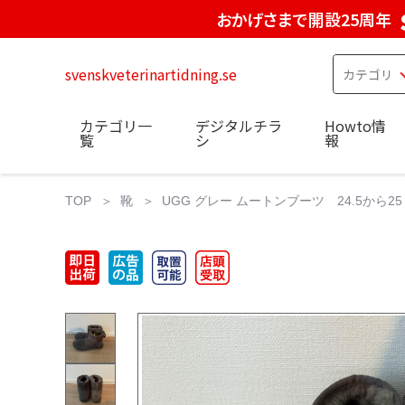
おかげさまで開設25周年
svenskveterinartidning.se
カテゴリ一
デジタルチラ
Howto情
覧
シ
報
TOP
靴
UGG グレー ムートンブーツ 24.5から25