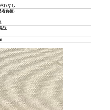
汚れなし
品者負担)
県
で発送
m