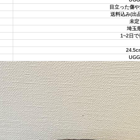
目立った傷や
送料込み(出
未定
埼玉
1~2日
24.5c
UGG