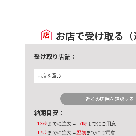
お店で受け取る
（
受け取り店舗：
お店を選ぶ
近くの店舗を確認する
納期目安：
13時
までに注文→
17時
までにご用意
17時
までに注文→
翌朝
までにご用意