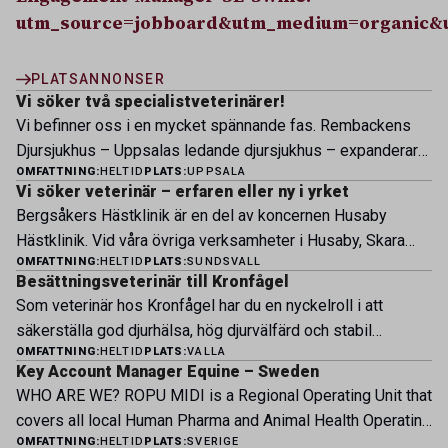
utm_source=jobboard&utm_medium=organic&
PLATSANNONSER
Vi söker två specialistveterinärer!
Vi befinner oss i en mycket spännande fas. Rembackens
Djursjukhus – Uppsalas ledande djursjukhus – expanderar
OMFATTNING:
HELTID
PLATS:
UPPSALA
nu sin specialistverksamhet och söker legitimerade
Vi söker veterinär – erfaren eller ny i yrket
veterinärer med specialistkompetens som vill vara med
Bergsåkers Hästklinik är en del av koncernen Husaby
och forma vårt nästa kapitel. Hos oss möter du ett
Hästklinik. Vid våra övriga verksamheter i Husaby, Skara
engagerat team, moderna faciliteter och verkliga
OMFATTNING:
HELTID
PLATS:
SUNDSVALL
och Bjertorp jobbar idag ett 60-tal medarbetare. Om kliniken
möjligheter att bedriva avancerad djursjukvård. Vad vi
Besättningsveterinär till Kronfågel
Bergsåkers Hästklinik bedriver veterinärverksamhet i en
erbjuder Särskilt meriterande: […]
Som veterinär hos Kronfågel har du en nyckelroll i att
modern klinik vid Bergsåkers travbana, Sundsvall. Vi
säkerställa god djurhälsa, hög djurvälfärd och stabil
erbjuder ett mångfasetterat utbud av undersökningar och
OMFATTNING:
HELTID
PLATS:
VALLA
produktion genom hela värdekedjan. Du arbetar nära våra
behandlingar i välutrustade lokaler. Vi har cirka 7 500
Key Account Manager Equine – Sweden
kontrakterade uppfödare och tillsammans med kollegor
patienter […]
WHO ARE WE? ROPU MIDI is a Regional Operating Unit that
inom produktion, kläckeri, slakt och kvalitet. Rollen präglas
covers all local Human Pharma and Animal Health Operating
av proaktivt arbete, kunskapsdelning och kontinuerlig
OMFATTNING:
HELTID
PLATS:
SVERIGE
Units across Belgium, Denmark, Norway, Finland, Greece,