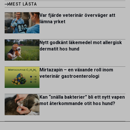
utveckling, där du bidrar till att stärka svensk
MEST LÄSTA
Portugal, Sweden, and The Netherlands. MIDI has a
kycklingproduktion – […]
multicultural and diverse work environment. More than
Var fjärde veterinär överväger att
1.800 employees are striving to work together to improve
lämna yrket
lives for patients and […]
Nytt godkänt läkemedel mot allergisk
dermatit hos hund
Mirtazapin – en växande roll inom
veterinär gastroenterologi
Kan “snälla bakterier” bli ett nytt vapen
mot återkommande otit hos hund?