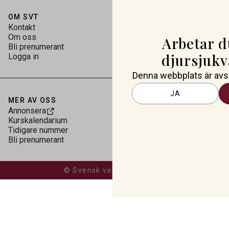
OM SVT
Kontakt
Om oss
Arbetar 
Bli prenumerant
djursjuk
Logga in
Denna webbplats är avse
JA
MER AV OSS
Annonsera
Kurskalendarium
Tidigare nummer
Bli prenumerant
© Svensk veterinärtidning