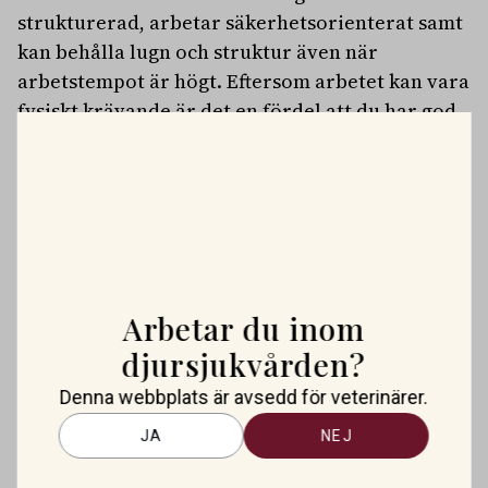
strukturerad, arbetar säkerhetsorienterat samt
kan behålla lugn och struktur även när
arbetstempot är högt. Eftersom arbetet kan vara
fysiskt krävande är det en fördel att du har god
uthållighet och fysik.
Anställning
: Tjänsten är en
tillsvidareanställning med 6 månaders
provanställning initialt. Omfattning sker enligt
överenskommelse men vi ser helst att du som
söker kan arbeta mellan 80-100%.
Tillträde sker enligt överenskommelse.
Arbetar du inom
Arbetet sker under dagtid tillsammans med
djursjukvården?
beredskapsverksamhet som kan innebära arbete
Denna webbplats är avsedd för veterinärer.
på kvällar och helger. Du kommer att omfattas
av kollektivavtal Djursjukvård/djurparker
JA
NEJ
tecknat mellan SLA och Unionen/Sveriges