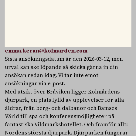
veterinärförbund. Lön enligt överenskommelse.
Frågor om tjänsten?
Kontakta Anna Andbjer
Persson, COO Djur & FoU, på
anna.andbjerpersson@kolmarden.com
.
Har du frågor om rekryteringsprocessen
kontakta Emma Keran, HR Koordinator, på
emma.keran@kolmarden.com
Sista ansökningsdatum är den 2026-03-12, men
urval kan ske löpande så skicka gärna in din
ansökan redan idag. Vi tar inte emot
ansökningar via e-post.
Med utsikt över Bråviken ligger Kolmårdens
djurpark, en plats fylld av upplevelser för alla
åldrar, från berg- och dalbanor och Bamses
Värld till spa och konferensmöjligheter på
fantastiska Vildmarkshotellet. Och framför allt:
Nordens största djurpark. Djurparken fungerar