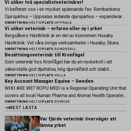
Vi söker två specialistveterinärer!
Vi befinner oss i en mycket spännande fas. Rembackens
Djursjukhus – Uppsalas ledande djursjukhus – expanderar
OMFATTNING:
HELTID
PLATS:
UPPSALA
nu sin specialistverksamhet och söker legitimerade
Vi söker veterinär – erfaren eller ny i yrket
veterinärer med specialistkompetens som vill vara med
Bergsåkers Hästklinik är en del av koncernen Husaby
och forma vårt nästa kapitel. Hos oss möter du ett
Hästklinik. Vid våra övriga verksamheter i Husaby, Skara
engagerat team, moderna faciliteter och verkliga
OMFATTNING:
HELTID
PLATS:
SUNDSVALL
och Bjertorp jobbar idag ett 60-tal medarbetare. Om kliniken
möjligheter att bedriva avancerad djursjukvård. Vad vi
Besättningsveterinär till Kronfågel
Bergsåkers Hästklinik bedriver veterinärverksamhet i en
erbjuder Särskilt meriterande: […]
Som veterinär hos Kronfågel har du en nyckelroll i att
modern klinik vid Bergsåkers travbana, Sundsvall. Vi
säkerställa god djurhälsa, hög djurvälfärd och stabil
erbjuder ett mångfasetterat utbud av undersökningar och
OMFATTNING:
HELTID
PLATS:
VALLA
produktion genom hela värdekedjan. Du arbetar nära våra
behandlingar i välutrustade lokaler. Vi har cirka 7 500
Key Account Manager Equine – Sweden
kontrakterade uppfödare och tillsammans med kollegor
patienter […]
WHO ARE WE? ROPU MIDI is a Regional Operating Unit that
inom produktion, kläckeri, slakt och kvalitet. Rollen präglas
covers all local Human Pharma and Animal Health Operating
av proaktivt arbete, kunskapsdelning och kontinuerlig
OMFATTNING:
HELTID
PLATS:
SVERIGE
Units across Belgium, Denmark, Norway, Finland, Greece,
utveckling, där du bidrar till att stärka svensk
MEST LÄSTA
Portugal, Sweden, and The Netherlands. MIDI has a
kycklingproduktion – […]
multicultural and diverse work environment. More than
Var fjärde veterinär överväger att
1.800 employees are striving to work together to improve
lämna yrket