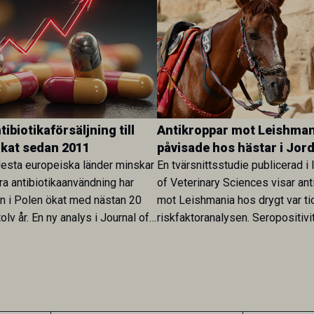
ibiotikaförsäljning till
Antikroppar mot Leishman
ökat sedan 2011
påvisade hos hästar i Jor
esta europeiska länder minskar
En tvärsnittsstudie publicerad i 
ra antibiotikaanvändning har
of Veterinary Sciences visar ant
en i Polen ökat med nästan 20
mot Leishmania hos drygt var ti
olv år. En ny analys i Journal of
riskfaktoranalysen. Seropositivi
Research visar att skillnaden
särskilt hög i Zarqa och statisti
rukarländer som Sverige är
till bland annat stallhållning. Re
.
visar att hästarna har exponerats
parasiten – men inte att de fun
reservoarer eller bidrar till smit