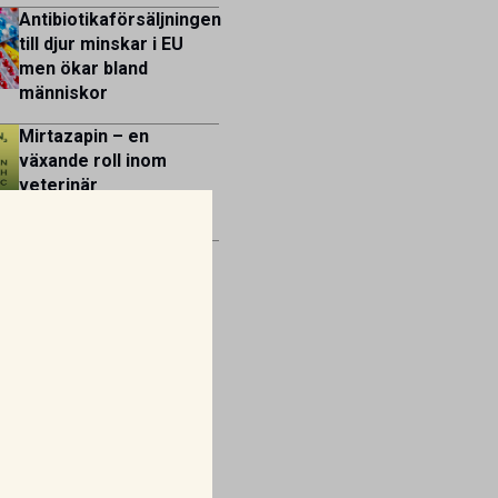
Antibiotikaförsäljningen
till djur minskar i EU
men ökar bland
människor
Mirtazapin – en
växande roll inom
veterinär
gastroenterologi