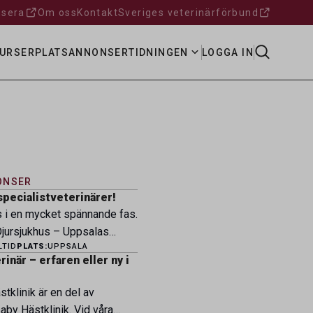
sera
Om oss
Kontakt
Sveriges veterinärförbund
URSER
PLATSANNONSER
TIDNINGEN
LOGGA IN
ONSER
specialistveterinärer!
s i en mycket spännande fas.
ursjukhus – Uppsalas
LTID
PLATS:
UPPSALA
ukhus – expanderar nu sin
inär – erfaren eller ny i
ksamhet och söker
eterinärer med
tklinik är en del av
petens som vill vara med
by Hästklinik. Vid våra