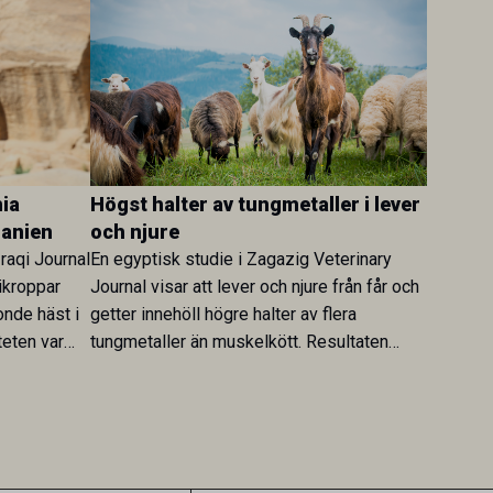
ia
Högst halter av tungmetaller i lever
danien
och njure
Iraqi Journal
En egyptisk studie i Zagazig Veterinary
ikroppar
Journal visar att lever och njure från får och
onde häst i
getter innehöll högre halter av flera
teten var
tungmetaller än muskelkött. Resultaten
skt kopplad
understryker betydelsen av riktad
sultaten
provtagning och laboratorieanalys i
 för
kontrollen av kemiska föroreningar i
gerar som
livsmedel.
tspridning.