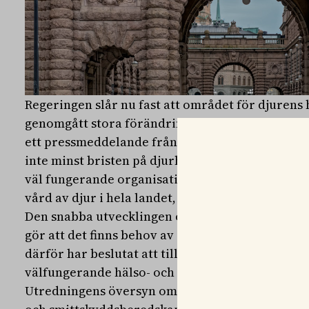
Regeringen slår nu fast att området för djurens 
genomgått stora förändringar och nu står inför
ett pressmeddelande från Näringsdepartementet 
inte minst bristen på djurhälsopersonal och stat
väl fungerande organisation vid utbrott av sm
vård av djur i hela landet, dygnet runt.
Den snabba utvecklingen och de bemanningssvår
gör att det finns behov av en bred översyn av o
därför har beslutat att tillsätta en utredning för
välfungerande hälso- och sjukvård för djur.
Utredningens översyn omfattar det statliga åta