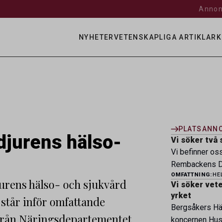
Annon
NYHETER
VETENSKAPLIGA ARTIKLAR
K
PLATSANN
djurens hälso-
Vi söker två 
Vi befinner os
Rembackens Dj
OMFATTNING:
HE
ledande djursj
jurens hälso- och sjukvård
Vi söker veter
specialistver
yrket
står inför omfattande
legitimerade v
Bergsåkers Häs
specialistkom
 från Näringsdepartementet
koncernen Husa