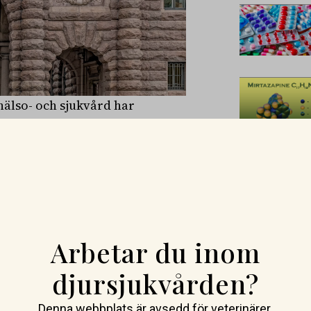
hälso- och sjukvård har
 omfattande utmaningar. Enligt
den 10 juni 2021 gäller det
ens åtagande att säkerställa en
ittsamma djursjukdomar och
igheter som har konstaterats
mrådet, skriver regeringen som
Arbetar du inom
 en hållbar och långsiktigt
djursjukvården?
gandet inom veterinär service
Denna webbplats är avsedd för veterinärer.