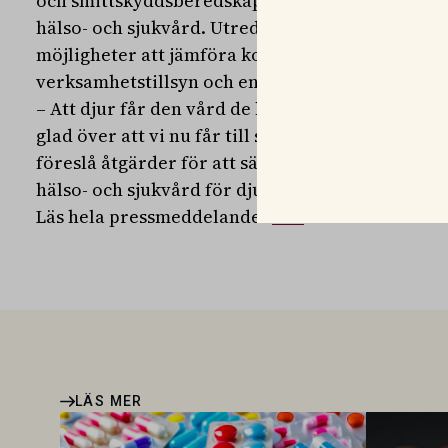
och smittskyddsberedskap, behörighetsfrågor o
hälso- och sjukvård. Utredningen ska även kar
möjligheter att jämföra kostnader samt regler f
verksamhetstillsyn och en bedömning av om tills
– Att djur får den vård de behöver när de behöve
glad över att vi nu får till stånd en utredning s
föreslå åtgärder för att säkerställa en hållbar 
hälso- och sjukvård för djur, säger landsbygdsmi
Läs hela pressmeddelandet
här
LÄS MER