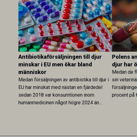
Antibiotikaförsäljningen till djur
Polens ant
minskar i EU men ökar bland
djur har 
människor
Medan de fl
Medan försäljningen av antibiotika till djur i
sin veterinä
EU har minskat med nästan en fjärdedel
försäljning
sedan 2018 var konsumtionen inom
procent på t
humanmedicinen något högre 2024 än
Veterinary 
2019. En ny studie i Antibiotics sätter
mot lågförb
utvecklingen inom de båda sektorerna sida
fortsatt stor
vid sida och pekar på en obalans i EU:s One
Health-arbete.