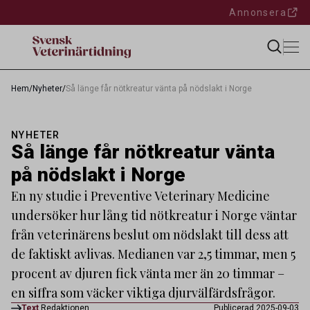
Annonsera
Hem
/
Nyheter
/
Så länge får nötkreatur vänta på nödslakt i Norge
NYHETER
Så länge får nötkreatur vänta
på nödslakt i Norge
En ny studie i Preventive Veterinary Medicine
undersöker hur lång tid nötkreatur i Norge väntar
från veterinärens beslut om nödslakt till dess att
de faktiskt avlivas. Medianen var 2,5 timmar, men 5
procent av djuren fick vänta mer än 20 timmar –
en siffra som väcker viktiga djurvälfärdsfrågor.
Text
Redaktionen
Publicerad 2025-09-03