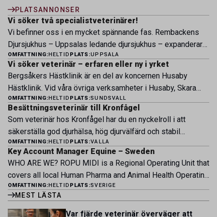
PLATSANNONSER
Vi söker två specialistveterinärer!
Vi befinner oss i en mycket spännande fas. Rembackens
Djursjukhus – Uppsalas ledande djursjukhus – expanderar
OMFATTNING:
HELTID
PLATS:
UPPSALA
nu sin specialistverksamhet och söker legitimerade
Vi söker veterinär – erfaren eller ny i yrket
veterinärer med specialistkompetens som vill vara med
Bergsåkers Hästklinik är en del av koncernen Husaby
och forma vårt nästa kapitel. Hos oss möter du ett
Hästklinik. Vid våra övriga verksamheter i Husaby, Skara
engagerat team, moderna faciliteter och verkliga
OMFATTNING:
HELTID
PLATS:
SUNDSVALL
och Bjertorp jobbar idag ett 60-tal medarbetare. Om kliniken
möjligheter att bedriva avancerad djursjukvård. Vad vi
Besättningsveterinär till Kronfågel
Bergsåkers Hästklinik bedriver veterinärverksamhet i en
erbjuder Särskilt meriterande: […]
Som veterinär hos Kronfågel har du en nyckelroll i att
modern klinik vid Bergsåkers travbana, Sundsvall. Vi
säkerställa god djurhälsa, hög djurvälfärd och stabil
erbjuder ett mångfasetterat utbud av undersökningar och
OMFATTNING:
HELTID
PLATS:
VALLA
produktion genom hela värdekedjan. Du arbetar nära våra
behandlingar i välutrustade lokaler. Vi har cirka 7 500
Key Account Manager Equine – Sweden
kontrakterade uppfödare och tillsammans med kollegor
patienter […]
WHO ARE WE? ROPU MIDI is a Regional Operating Unit that
inom produktion, kläckeri, slakt och kvalitet. Rollen präglas
covers all local Human Pharma and Animal Health Operating
av proaktivt arbete, kunskapsdelning och kontinuerlig
OMFATTNING:
HELTID
PLATS:
SVERIGE
Units across Belgium, Denmark, Norway, Finland, Greece,
utveckling, där du bidrar till att stärka svensk
MEST LÄSTA
Portugal, Sweden, and The Netherlands. MIDI has a
kycklingproduktion – […]
multicultural and diverse work environment. More than
Var fjärde veterinär överväger att