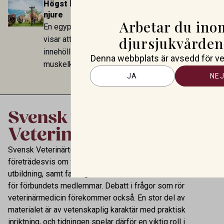
Högst halter av tungmetaller i lever och
annat stallhållning. Resultaten visar att hästarna
njure
har exponerats för parasiten – men inte att de
Arbetar du ino
En egyptisk studie i Zagazig Veterinary Journal
fungerar som reservoarer eller bidrar till
djursjukvården
visar att lever och njure från får och getter
smittspridning.
innehöll högre halter av flera tungmetaller än
Denna webbplats är avsedd för vet
muskelkött. Resultaten understryker betydelsen
av riktad provtagning och laboratorieanalys i
JA
NE
kontrollen av kemiska föroreningar i livsmedel.
Svensk Veterinärtidning innehåller information
företrädesvis om veterinärmedicinsk forskning, praktik och
utbildning, samt facklig och annan information av intresse
för förbundets medlemmar. Debatt i frågor som rör
veterinärmedicin förekommer också. En stor del av
materialet är av vetenskaplig karaktär med praktisk
inriktning, och tidningen spelar därför en viktig roll i