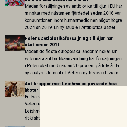
Medan försäljningen av antibiotika till djur i EU har
minskat med nästan en fjärdedel sedan 2018 var
konsumtionen inom humanmedicinen något högre
2024 än 2019. En ny studie i Antibiotics sätter
utvecklingen inom de båda sektorerna sida vid
Polens antibiotikaförsäljning till djur har
sida och pekar på en obalans i EU:s One Health-
ökat sedan 2011
arbete.
Medan de flesta europeiska länder minskar sin
veterinära antibiotikaanvändning har försäljningen
i Polen ökat med nästan 20 procent på tolv år. En
ny analys i Journal of Veterinary Research visar
att skillnaden mot lågförbrukarländer som
Antikroppar mot Leishmania påvisade hos
Sverige är fortsatt stor.
hästar i Jordanien
En tvärsnittsstudie publicerad i Iraqi Journal of
Veterinary Sciences visar antikroppar mot
Leishmania hos drygt var tionde häst i
riskfaktoranalysen. Seropositiviteten var särskilt
hög i Zarqa och statistiskt kopplad till bland