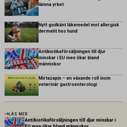
1.800 employees are striving to work together to improve
lämna yrket
lives for patients and […]
Nytt godkänt läkemedel mot allergisk
dermatit hos hund
Antibiotikaförsäljningen till djur
minskar i EU men ökar bland
människor
Mirtazapin – en växande roll inom
veterinär gastroenterologi
LÄS MER
Antibiotikaförsäljningen till djur minskar i
EU men ökar bland människor