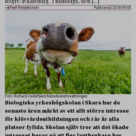
högre avkastning. I måndags, den […]
Text
Redaktionen
Publicerad 2018-09-05
Foto: Richard Cederfjärd/Naturbruksförvaltningen
Biologiska yrkeshögskolan i Skara har de
senaste åren märkt av ett allt större intresse
för klövvårdsutbildningen och i år är alla
platser fyllda. Skolan själv tror att det ökade
intresset beror på att fler lantbrukare har