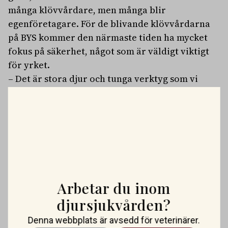
många klövvårdare, men många blir
egenföretagare. För de blivande klövvårdarna
på BYS kommer den närmaste tiden ha mycket
fokus på säkerhet, något som är väldigt viktigt
för yrket.
– Det är stora djur och tunga verktyg som vi
arbetar med så det är viktigt att ha koll på
arbetsmiljösäkerheten, både för sin egen och
djurets skull, förklarar Graje.
PLATSANNONSER
Vi söker två specialistveterinärer!
Vi befinner oss i en mycket spännande fas. Rembackens
Arbetar du inom
Djursjukhus – Uppsalas ledande djursjukhus – expanderar
OMFATTNING:
HELTID
PLATS:
UPPSALA
nu sin specialistverksamhet och söker legitimerade
djursjukvården?
Vi söker veterinär – erfaren eller ny i yrket
veterinärer med specialistkompetens som vill vara med
Bergsåkers Hästklinik är en del av koncernen Husaby
Denna webbplats är avsedd för veterinärer.
och forma vårt nästa kapitel. Hos oss möter du ett