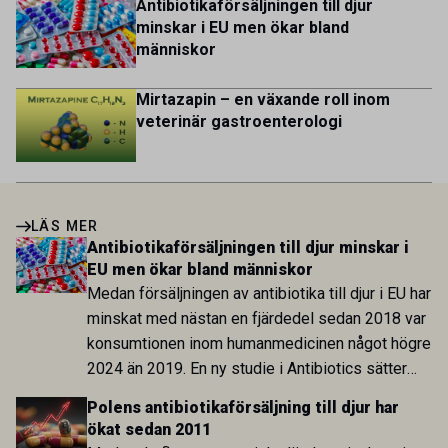
Antibiotikaförsäljningen till djur
minskar i EU men ökar bland
människor
Mirtazapin – en växande roll inom
veterinär gastroenterologi
LÄS MER
Antibiotikaförsäljningen till djur minskar i
EU men ökar bland människor
Medan försäljningen av antibiotika till djur i EU har
minskat med nästan en fjärdedel sedan 2018 var
konsumtionen inom humanmedicinen något högre
2024 än 2019. En ny studie i Antibiotics sätter
utvecklingen inom de båda sektorerna sida vid
Polens antibiotikaförsäljning till djur har
sida och pekar på en obalans i EU:s One Health-
ökat sedan 2011
arbete.