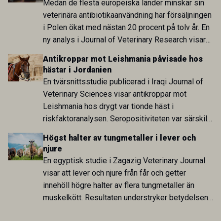
Medan de flesta europeiska länder minskar sin
veterinära antibiotikaanvändning har försäljningen
i Polen ökat med nästan 20 procent på tolv år. En
ny analys i Journal of Veterinary Research visar
att skillnaden mot lågförbrukarländer som
Antikroppar mot Leishmania påvisade hos
Sverige är fortsatt stor.
hästar i Jordanien
En tvärsnittsstudie publicerad i Iraqi Journal of
Veterinary Sciences visar antikroppar mot
Leishmania hos drygt var tionde häst i
riskfaktoranalysen. Seropositiviteten var särskilt
hög i Zarqa och statistiskt kopplad till bland
Högst halter av tungmetaller i lever och
annat stallhållning. Resultaten visar att hästarna
njure
har exponerats för parasiten – men inte att de
En egyptisk studie i Zagazig Veterinary Journal
fungerar som reservoarer eller bidrar till
visar att lever och njure från får och getter
smittspridning.
innehöll högre halter av flera tungmetaller än
muskelkött. Resultaten understryker betydelsen
av riktad provtagning och laboratorieanalys i