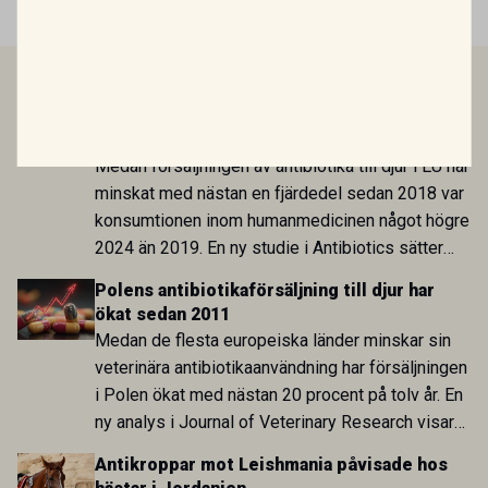
LÄS MER
Antibiotikaförsäljningen till djur minskar i
EU men ökar bland människor
Medan försäljningen av antibiotika till djur i EU har
minskat med nästan en fjärdedel sedan 2018 var
konsumtionen inom humanmedicinen något högre
2024 än 2019. En ny studie i Antibiotics sätter
utvecklingen inom de båda sektorerna sida vid
Polens antibiotikaförsäljning till djur har
sida och pekar på en obalans i EU:s One Health-
ökat sedan 2011
arbete.
Medan de flesta europeiska länder minskar sin
veterinära antibiotikaanvändning har försäljningen
i Polen ökat med nästan 20 procent på tolv år. En
ny analys i Journal of Veterinary Research visar
att skillnaden mot lågförbrukarländer som
Antikroppar mot Leishmania påvisade hos
Sverige är fortsatt stor.