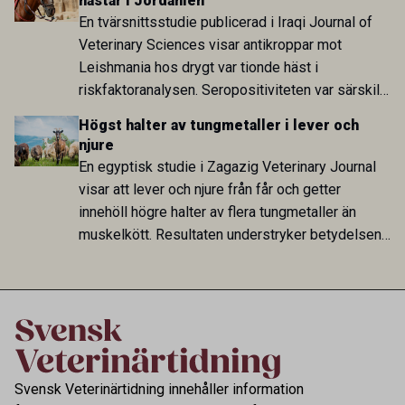
hästar i Jordanien
En tvärsnittsstudie publicerad i Iraqi Journal of
Veterinary Sciences visar antikroppar mot
Leishmania hos drygt var tionde häst i
riskfaktoranalysen. Seropositiviteten var särskilt
hög i Zarqa och statistiskt kopplad till bland
Högst halter av tungmetaller i lever och
annat stallhållning. Resultaten visar att hästarna
njure
har exponerats för parasiten – men inte att de
En egyptisk studie i Zagazig Veterinary Journal
fungerar som reservoarer eller bidrar till
visar att lever och njure från får och getter
smittspridning.
innehöll högre halter av flera tungmetaller än
muskelkött. Resultaten understryker betydelsen
av riktad provtagning och laboratorieanalys i
kontrollen av kemiska föroreningar i livsmedel.
Svensk Veterinärtidning innehåller information