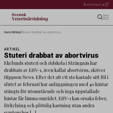
Annonsera
Hem
/
Artikel
/
Stuteri drabbat av abortvirus
ARTIKEL
Stuteri drabbat av abortvirus
Ekelunds stuteri och ridskola i Strängnäs har
drabbats av EHV-1, även kallat abortvirus, skriver
Hippson News. Efter det att ett sto kastade sitt föl i
slutet av februari har anläggningen med 40 hästar
stängts för utomstående och inga uppstallade
hästar får lämna området. EHV-1 kan orsaka feber,
förkylning och plötslig kastning utan andra
symtom hos […]