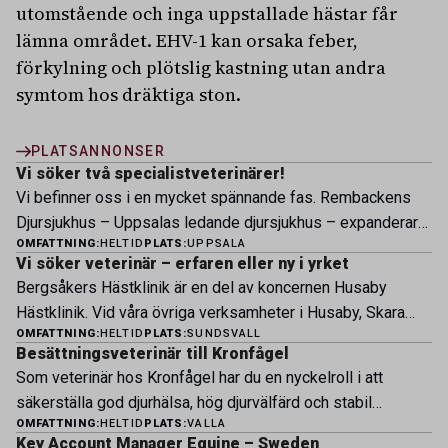
utomstående och inga uppstallade hästar får
lämna området. EHV-1 kan orsaka feber,
förkylning och plötslig kastning utan andra
symtom hos dräktiga ston.
PLATSANNONSER
Vi söker två specialistveterinärer!
Vi befinner oss i en mycket spännande fas. Rembackens
Djursjukhus – Uppsalas ledande djursjukhus – expanderar
OMFATTNING:
HELTID
PLATS:
UPPSALA
nu sin specialistverksamhet och söker legitimerade
Vi söker veterinär – erfaren eller ny i yrket
veterinärer med specialistkompetens som vill vara med
Bergsåkers Hästklinik är en del av koncernen Husaby
och forma vårt nästa kapitel. Hos oss möter du ett
Hästklinik. Vid våra övriga verksamheter i Husaby, Skara
engagerat team, moderna faciliteter och verkliga
OMFATTNING:
HELTID
PLATS:
SUNDSVALL
och Bjertorp jobbar idag ett 60-tal medarbetare. Om kliniken
möjligheter att bedriva avancerad djursjukvård. Vad vi
Besättningsveterinär till Kronfågel
Bergsåkers Hästklinik bedriver veterinärverksamhet i en
erbjuder Särskilt meriterande: […]
Som veterinär hos Kronfågel har du en nyckelroll i att
modern klinik vid Bergsåkers travbana, Sundsvall. Vi
säkerställa god djurhälsa, hög djurvälfärd och stabil
erbjuder ett mångfasetterat utbud av undersökningar och
OMFATTNING:
HELTID
PLATS:
VALLA
produktion genom hela värdekedjan. Du arbetar nära våra
behandlingar i välutrustade lokaler. Vi har cirka 7 500
Key Account Manager Equine – Sweden