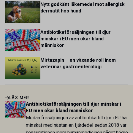
Nytt godkänt läkemedel mot allergisk
dermatit hos hund
Antibiotikaförsäljningen till djur
minskar i EU men ökar bland
människor
Mirtazapin – en växande roll inom
veterinär gastroenterologi
LÄS MER
Antibiotikaförsäljningen till djur minskar i
EU men ökar bland människor
Medan försäljningen av antibiotika till djur i EU har
minskat med nästan en fjärdedel sedan 2018 var
konsumtionen inom humanmedicinen något högre