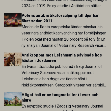
2024 än 2019. En ny studie i Antibiotics sätter
utvecklingen inom de båda sektorerna sida vid
Polens antibiotikaförsäljning till djur har
sida och pekar på en obalans i EU:s One Health-
ökat sedan 2011
arbete.
Medan de flesta europeiska länder minskar sin
veterinära antibiotikaanvändning har försäljningen
i Polen ökat med nästan 20 procent på tolv år. En
ny analys i Journal of Veterinary Research visar
att skillnaden mot lågförbrukarländer som
Antikroppar mot Leishmania påvisade hos
Sverige är fortsatt stor.
hästar i Jordanien
En tvärsnittsstudie publicerad i Iraqi Journal of
Veterinary Sciences visar antikroppar mot
Leishmania hos drygt var tionde häst i
riskfaktoranalysen. Seropositiviteten var särskilt
hög i Zarqa och statistiskt kopplad till bland
Högst halter av tungmetaller i lever och
annat stallhållning. Resultaten visar att hästarna
njure
har exponerats för parasiten – men inte att de
En egyptisk studie i Zagazig Veterinary Journal
fungerar som reservoarer eller bidrar till