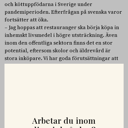
och köttuppfödarna i Sverige under
pandemiperioden. Efterfrågan på svenska varor
fortsätter att öka.
– Jag hoppas att restauranger ska börja köpa in
inhemskt livsmedel i högre utsträckning. Även
inom den offentliga sektorn finns det en stor
potential, eftersom skolor och äldrevård är
stora inköpare. Vi har goda förutsättningar att
öka produktionen av svenskt kött och grönsaker
om efterfrågan fortsätter att öka, säger Anna
Karin Hatt.
Läs hela rapporten för det gröna näringslivet
här
.
PLATSANNONSER
Arbetar du inom
Vi söker två specialistveterinärer!
Vi befinner oss i en mycket spännande fas. Rembackens