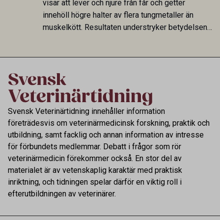
visar att lever och njure från får och getter
smittspridning.
innehöll högre halter av flera tungmetaller än
muskelkött. Resultaten understryker betydelsen
av riktad provtagning och laboratorieanalys i
kontrollen av kemiska föroreningar i livsmedel.
Svensk Veterinärtidning innehåller information
företrädesvis om veterinärmedicinsk forskning, praktik och
utbildning, samt facklig och annan information av intresse
för förbundets medlemmar. Debatt i frågor som rör
veterinärmedicin förekommer också. En stor del av
materialet är av vetenskaplig karaktär med praktisk
inriktning, och tidningen spelar därför en viktig roll i
efterutbildningen av veterinärer.