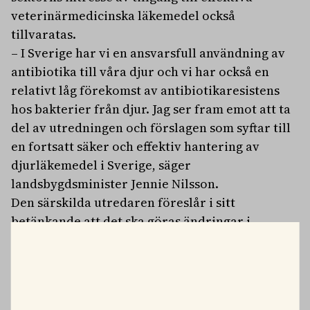
veterinärmedicinska läkemedel också
tillvaratas.
– I Sverige har vi en ansvarsfull användning av
antibiotika till våra djur och vi har också en
relativt låg förekomst av antibiotikaresistens
hos bakterier från djur. Jag ser fram emot att ta
del av utredningen och förslagen som syftar till
en fortsatt säker och effektiv hantering av
djurläkemedel i Sverige, säger
landsbygdsminister Jennie Nilsson.
Den särskilda utredaren föreslår i sitt
betänkande att det ska göras ändringar i
befintliga svenska lagar och förordningar för att
anpassa nuvarande lagstiftning till de nya EU-
förordningarna. Liksom nuvarande lagstiftning
innehåller den föreslagna regleringen till stor