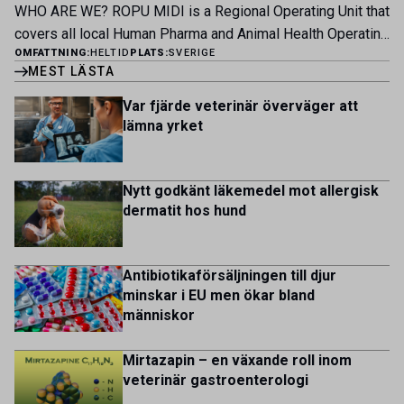
patienter […]
WHO ARE WE? ROPU MIDI is a Regional Operating Unit that
inom produktion, kläckeri, slakt och kvalitet. Rollen präglas
covers all local Human Pharma and Animal Health Operating
av proaktivt arbete, kunskapsdelning och kontinuerlig
OMFATTNING:
HELTID
PLATS:
SVERIGE
Units across Belgium, Denmark, Norway, Finland, Greece,
utveckling, där du bidrar till att stärka svensk
MEST LÄSTA
Portugal, Sweden, and The Netherlands. MIDI has a
kycklingproduktion – […]
multicultural and diverse work environment. More than
Var fjärde veterinär överväger att
1.800 employees are striving to work together to improve
lämna yrket
lives for patients and […]
Nytt godkänt läkemedel mot allergisk
dermatit hos hund
Antibiotikaförsäljningen till djur
minskar i EU men ökar bland
människor
Mirtazapin – en växande roll inom
veterinär gastroenterologi