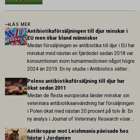
LÄS MER
Antibiotikaförsäljningen till djur minskar i
EU men ökar bland människor
Medan försäljningen av antibiotika till djur i EU har
minskat med nästan en fjärdedel sedan 2018 var
konsumtionen inom humanmedicinen något högre
2024 än 2019. En ny studie i Antibiotics sätter
utvecklingen inom de båda sektorerna sida vid
Polens antibiotikaförsäljning till djur har
sida och pekar på en obalans i EU:s One Health-
ökat sedan 2011
arbete.
Medan de flesta europeiska länder minskar sin
veterinära antibiotikaanvändning har försäljningen
i Polen ökat med nästan 20 procent på tolv år. En
ny analys i Journal of Veterinary Research visar
att skillnaden mot lågförbrukarländer som
Antikroppar mot Leishmania påvisade hos
Sverige är fortsatt stor.
hästar i Jordanien