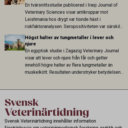
En tvärsnittsstudie publicerad i Iraqi Journal of
Veterinary Sciences visar antikroppar mot
Leishmania hos drygt var tionde häst i
riskfaktoranalysen. Seropositiviteten var särskilt
hög i Zarqa och statistiskt kopplad till bland
Högst halter av tungmetaller i lever och
annat stallhållning. Resultaten visar att hästarna
njure
har exponerats för parasiten – men inte att de
En egyptisk studie i Zagazig Veterinary Journal
fungerar som reservoarer eller bidrar till
visar att lever och njure från får och getter
smittspridning.
innehöll högre halter av flera tungmetaller än
muskelkött. Resultaten understryker betydelsen
av riktad provtagning och laboratorieanalys i
kontrollen av kemiska föroreningar i livsmedel.
Svensk Veterinärtidning innehåller information
företrädesvis om veterinärmedicinsk forskning, praktik och