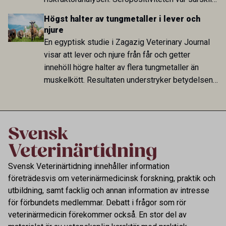
hög i Zarqa och statistiskt kopplad till bland
Högst halter av tungmetaller i lever och
annat stallhållning. Resultaten visar att hästarna
njure
har exponerats för parasiten – men inte att de
En egyptisk studie i Zagazig Veterinary Journal
fungerar som reservoarer eller bidrar till
visar att lever och njure från får och getter
smittspridning.
innehöll högre halter av flera tungmetaller än
muskelkött. Resultaten understryker betydelsen
av riktad provtagning och laboratorieanalys i
kontrollen av kemiska föroreningar i livsmedel.
Svensk Veterinärtidning innehåller information
företrädesvis om veterinärmedicinsk forskning, praktik och
utbildning, samt facklig och annan information av intresse
för förbundets medlemmar. Debatt i frågor som rör
veterinärmedicin förekommer också. En stor del av