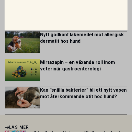
kycklingproduktion – […]
multicultural and diverse work environment. More than
Var fjärde veterinär överväger att
1.800 employees are striving to work together to improve
lämna yrket
lives for patients and […]
Nytt godkänt läkemedel mot allergisk
dermatit hos hund
Mirtazapin – en växande roll inom
veterinär gastroenterologi
Kan “snälla bakterier” bli ett nytt vapen
mot återkommande otit hos hund?
LÄS MER