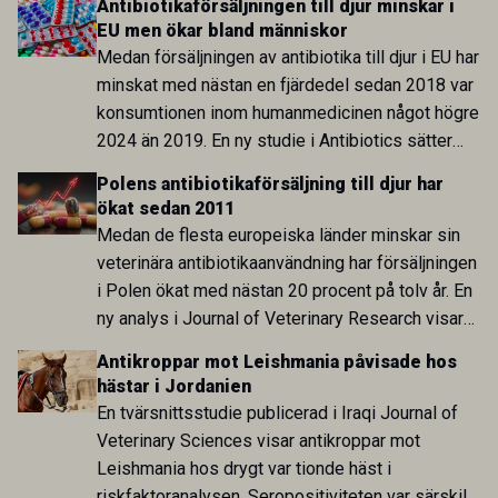
Antibiotikaförsäljningen till djur minskar i
EU men ökar bland människor
Medan försäljningen av antibiotika till djur i EU har
minskat med nästan en fjärdedel sedan 2018 var
konsumtionen inom humanmedicinen något högre
2024 än 2019. En ny studie i Antibiotics sätter
utvecklingen inom de båda sektorerna sida vid
Polens antibiotikaförsäljning till djur har
sida och pekar på en obalans i EU:s One Health-
ökat sedan 2011
arbete.
Medan de flesta europeiska länder minskar sin
veterinära antibiotikaanvändning har försäljningen
i Polen ökat med nästan 20 procent på tolv år. En
ny analys i Journal of Veterinary Research visar
att skillnaden mot lågförbrukarländer som
Antikroppar mot Leishmania påvisade hos
Sverige är fortsatt stor.
hästar i Jordanien
En tvärsnittsstudie publicerad i Iraqi Journal of
Veterinary Sciences visar antikroppar mot
Leishmania hos drygt var tionde häst i
riskfaktoranalysen. Seropositiviteten var särskilt