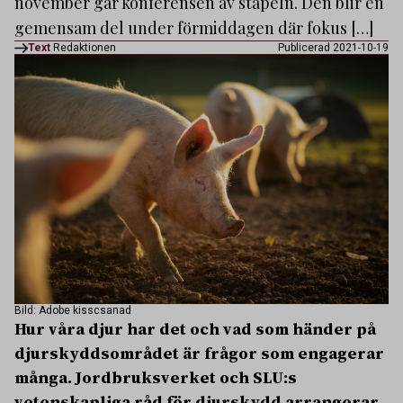
november går konferensen av stapeln. Den blir en
gemensam del under förmiddagen där fokus […]
Text
Redaktionen
Publicerad 2021-10-19
Bild: Adobe kisscsanad
Hur våra djur har det och vad som händer på
djurskyddsområdet är frågor som engagerar
många. Jordbruksverket och SLU:s
vetenskapliga råd för djurskydd arrangerar