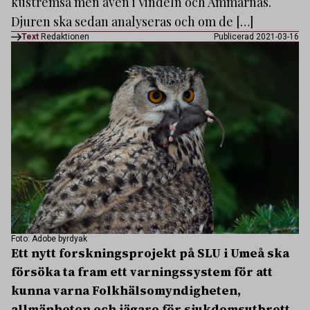
kustremsa men även i Vindeln och Ammarnäs.
Djuren ska sedan analyseras och om de […]
Text
Redaktionen
Publicerad 2021-03-16
Foto: Adobe byrdyak
Ett nytt forskningsprojekt på SLU i Umeå ska
försöka ta fram ett varningssystem för att
kunna varna Folkhälsomyndigheten,
allmänheten och jägare för sjukdomsutbrott