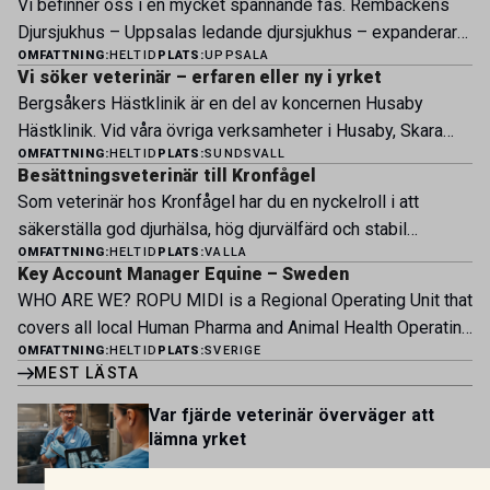
Vi befinner oss i en mycket spännande fas. Rembackens
Djursjukhus – Uppsalas ledande djursjukhus – expanderar
OMFATTNING:
HELTID
PLATS:
UPPSALA
nu sin specialistverksamhet och söker legitimerade
Vi söker veterinär – erfaren eller ny i yrket
veterinärer med specialistkompetens som vill vara med
Bergsåkers Hästklinik är en del av koncernen Husaby
och forma vårt nästa kapitel. Hos oss möter du ett
Hästklinik. Vid våra övriga verksamheter i Husaby, Skara
engagerat team, moderna faciliteter och verkliga
OMFATTNING:
HELTID
PLATS:
SUNDSVALL
och Bjertorp jobbar idag ett 60-tal medarbetare. Om kliniken
möjligheter att bedriva avancerad djursjukvård. Vad vi
Besättningsveterinär till Kronfågel
Bergsåkers Hästklinik bedriver veterinärverksamhet i en
erbjuder Särskilt meriterande: […]
Som veterinär hos Kronfågel har du en nyckelroll i att
modern klinik vid Bergsåkers travbana, Sundsvall. Vi
säkerställa god djurhälsa, hög djurvälfärd och stabil
erbjuder ett mångfasetterat utbud av undersökningar och
OMFATTNING:
HELTID
PLATS:
VALLA
produktion genom hela värdekedjan. Du arbetar nära våra
behandlingar i välutrustade lokaler. Vi har cirka 7 500
Key Account Manager Equine – Sweden
kontrakterade uppfödare och tillsammans med kollegor
patienter […]
WHO ARE WE? ROPU MIDI is a Regional Operating Unit that
inom produktion, kläckeri, slakt och kvalitet. Rollen präglas
covers all local Human Pharma and Animal Health Operating
av proaktivt arbete, kunskapsdelning och kontinuerlig
OMFATTNING:
HELTID
PLATS:
SVERIGE
Units across Belgium, Denmark, Norway, Finland, Greece,
utveckling, där du bidrar till att stärka svensk
MEST LÄSTA
Portugal, Sweden, and The Netherlands. MIDI has a
kycklingproduktion – […]
multicultural and diverse work environment. More than
Var fjärde veterinär överväger att
1.800 employees are striving to work together to improve
lämna yrket
lives for patients and […]