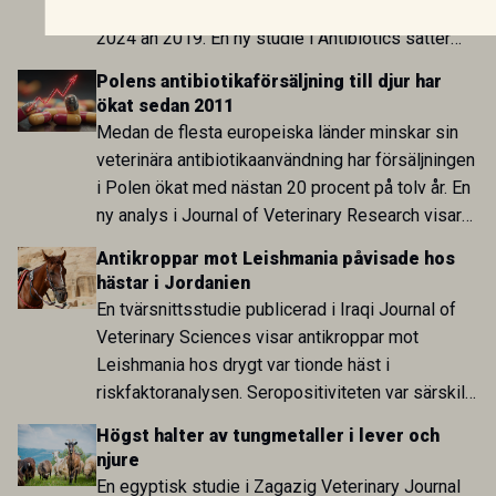
konsumtionen inom humanmedicinen något högre
2024 än 2019. En ny studie i Antibiotics sätter
utvecklingen inom de båda sektorerna sida vid
Polens antibiotikaförsäljning till djur har
sida och pekar på en obalans i EU:s One Health-
ökat sedan 2011
arbete.
Medan de flesta europeiska länder minskar sin
veterinära antibiotikaanvändning har försäljningen
i Polen ökat med nästan 20 procent på tolv år. En
ny analys i Journal of Veterinary Research visar
att skillnaden mot lågförbrukarländer som
Antikroppar mot Leishmania påvisade hos
Sverige är fortsatt stor.
hästar i Jordanien
En tvärsnittsstudie publicerad i Iraqi Journal of
Veterinary Sciences visar antikroppar mot
Leishmania hos drygt var tionde häst i
riskfaktoranalysen. Seropositiviteten var särskilt
hög i Zarqa och statistiskt kopplad till bland
Högst halter av tungmetaller i lever och
annat stallhållning. Resultaten visar att hästarna
njure
har exponerats för parasiten – men inte att de
En egyptisk studie i Zagazig Veterinary Journal