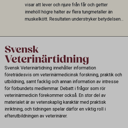
fungerar som reservoarer eller bidrar till
visar att lever och njure från får och getter
smittspridning.
innehöll högre halter av flera tungmetaller än
muskelkött. Resultaten understryker betydelsen
av riktad provtagning och laboratorieanalys i
kontrollen av kemiska föroreningar i livsmedel.
Svensk Veterinärtidning innehåller information
företrädesvis om veterinärmedicinsk forskning, praktik och
utbildning, samt facklig och annan information av intresse
för förbundets medlemmar. Debatt i frågor som rör
veterinärmedicin förekommer också. En stor del av
materialet är av vetenskaplig karaktär med praktisk
inriktning, och tidningen spelar därför en viktig roll i
efterutbildningen av veterinärer.