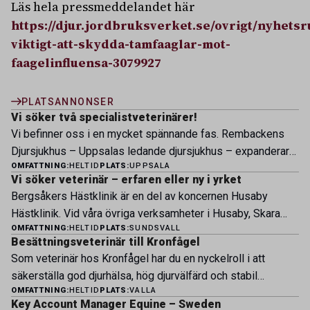
Läs hela pressmeddelandet här
https://djur.jordbruksverket.se/ovrigt/nyhets
viktigt-att-skydda-tamfaaglar-mot-
faagelinfluensa-3079927
PLATSANNONSER
Vi söker två specialistveterinärer!
Vi befinner oss i en mycket spännande fas. Rembackens
Djursjukhus – Uppsalas ledande djursjukhus – expanderar
OMFATTNING:
HELTID
PLATS:
UPPSALA
nu sin specialistverksamhet och söker legitimerade
Vi söker veterinär – erfaren eller ny i yrket
veterinärer med specialistkompetens som vill vara med
Bergsåkers Hästklinik är en del av koncernen Husaby
och forma vårt nästa kapitel. Hos oss möter du ett
Hästklinik. Vid våra övriga verksamheter i Husaby, Skara
engagerat team, moderna faciliteter och verkliga
OMFATTNING:
HELTID
PLATS:
SUNDSVALL
och Bjertorp jobbar idag ett 60-tal medarbetare. Om kliniken
möjligheter att bedriva avancerad djursjukvård. Vad vi
Besättningsveterinär till Kronfågel
Bergsåkers Hästklinik bedriver veterinärverksamhet i en
erbjuder Särskilt meriterande: […]
Som veterinär hos Kronfågel har du en nyckelroll i att
modern klinik vid Bergsåkers travbana, Sundsvall. Vi
säkerställa god djurhälsa, hög djurvälfärd och stabil
erbjuder ett mångfasetterat utbud av undersökningar och
OMFATTNING:
HELTID
PLATS:
VALLA
produktion genom hela värdekedjan. Du arbetar nära våra
behandlingar i välutrustade lokaler. Vi har cirka 7 500
Key Account Manager Equine – Sweden