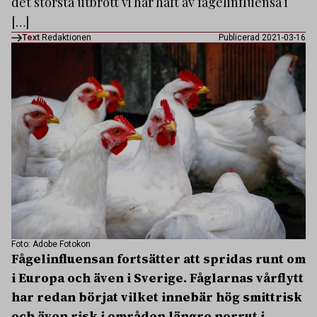
det största utbrott vi har haft av fågelinfluensa i
[…]
Text
Redaktionen
Publicerad 2021-03-16
Foto: Adobe Fotokon
Fågelinfluensan fortsätter att spridas runt om
i Europa och även i Sverige. Fåglarnas vårflytt
har redan börjat vilket innebär hög smittrisk
och även risk i områden längre norrut i