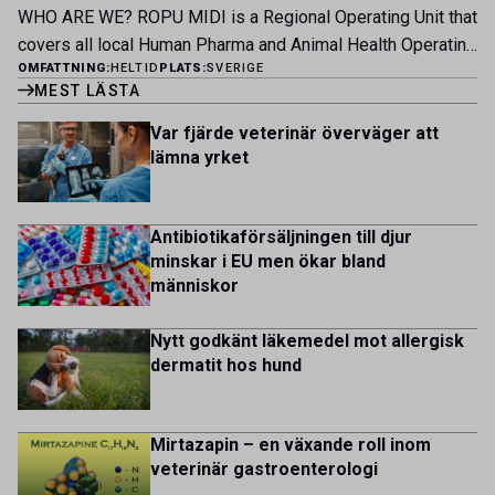
kontrakterade uppfödare och tillsammans med kollegor
patienter […]
WHO ARE WE? ROPU MIDI is a Regional Operating Unit that
inom produktion, kläckeri, slakt och kvalitet. Rollen präglas
covers all local Human Pharma and Animal Health Operating
av proaktivt arbete, kunskapsdelning och kontinuerlig
OMFATTNING:
HELTID
PLATS:
SVERIGE
Units across Belgium, Denmark, Norway, Finland, Greece,
utveckling, där du bidrar till att stärka svensk
MEST LÄSTA
Portugal, Sweden, and The Netherlands. MIDI has a
kycklingproduktion – […]
multicultural and diverse work environment. More than
Var fjärde veterinär överväger att
1.800 employees are striving to work together to improve
lämna yrket
lives for patients and […]
Antibiotikaförsäljningen till djur
minskar i EU men ökar bland
människor
Nytt godkänt läkemedel mot allergisk
dermatit hos hund
Mirtazapin – en växande roll inom
veterinär gastroenterologi