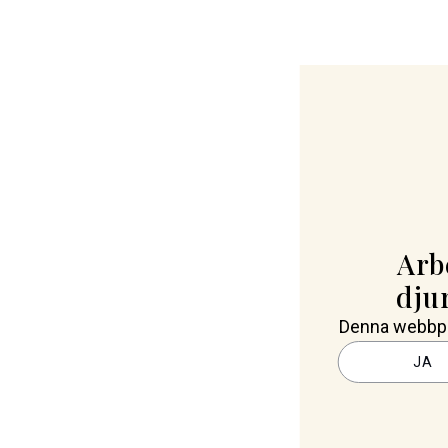
Arb
dju
Denna webbpla
JA