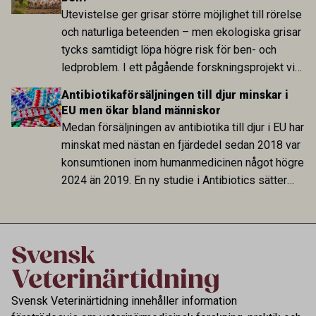
ha betydelse för hur rörelser styrs och
Utevistelse ger grisar större möjlighet till rörelse
koordineras.
och naturliga beteenden – men ekologiska grisar
tycks samtidigt löpa högre risk för ben- och
ledproblem. I ett pågående forskningsprojekt vid
SLU undersöks nu varför problemen uppstår och
Antibiotikaförsäljningen till djur minskar i
om ökad aktivitet redan som smågris kan stärka
EU men ökar bland människor
djuren inför livet utomhus.
Medan försäljningen av antibiotika till djur i EU har
minskat med nästan en fjärdedel sedan 2018 var
konsumtionen inom humanmedicinen något högre
2024 än 2019. En ny studie i Antibiotics sätter
utvecklingen inom de båda sektorerna sida vid
sida och pekar på en obalans i EU:s One Health-
arbete.
Svensk Veterinärtidning innehåller information