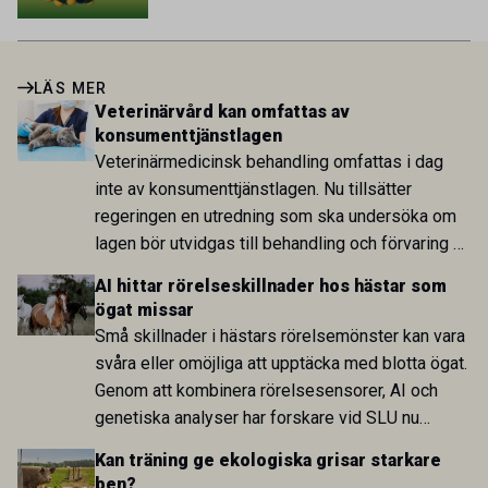
LÄS MER
Veterinärvård kan omfattas av
konsumenttjänstlagen
Veterinärmedicinsk behandling omfattas i dag
inte av konsumenttjänstlagen. Nu tillsätter
regeringen en utredning som ska undersöka om
lagen bör utvidgas till behandling och förvaring av
levande djur. Bakgrunden är bland annat stigande
AI hittar rörelseskillnader hos hästar som
kostnader och krav på ökad pristransparens inom
ögat missar
djursjukvården.
Små skillnader i hästars rörelsemönster kan vara
svåra eller omöjliga att upptäcka med blotta ögat.
Genom att kombinera rörelsesensorer, AI och
genetiska analyser har forskare vid SLU nu
identifierat både tidigare oupptäckta skillnader
Kan träning ge ekologiska grisar starkare
mellan gångarter och en genetisk region som kan
ben?