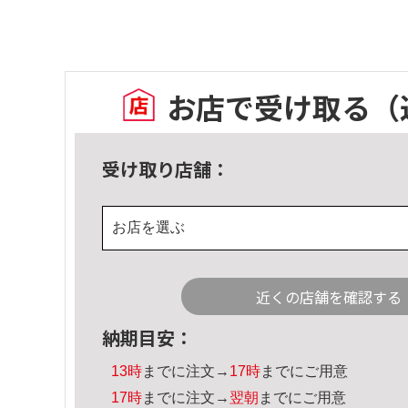
お店で受け取る
（
受け取り店舗：
お店を選ぶ
近くの店舗を確認する
納期目安：
13時
までに注文→
17時
までにご用意
17時
までに注文→
翌朝
までにご用意