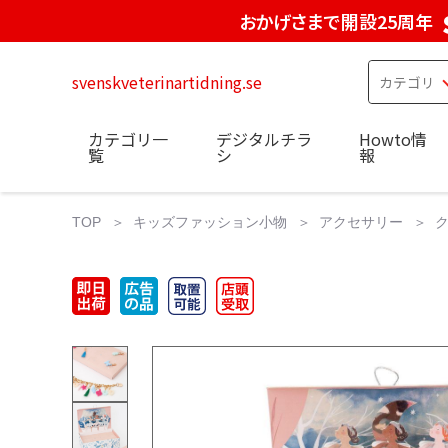
おかげさまで開設25周年
svenskveterinartidning.se
カテゴリ一
デジタルチラ
Howto情
覧
シ
報
TOP
キッズファッション小物
アクセサリー
ク