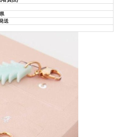
県
で発送