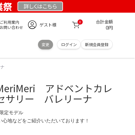
創業祭
詳しくは
こちら
合計金額
ご利用案内
0
ゲスト様
0円
お問い合わせ
変更
ログイン
新規会員登録
ーナ
eriMeri アドベントカレ
セサリー バレリーナ
.se 限定モデル
の使い心地などをご紹介いただいております！