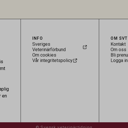
tt föda upp eller hålla djur i
 syfte att djuren eller deras
 avlivas för produktion av päls
 Förbudet föreslås gälla
ch omfatta samtliga djurslag.
INFO
OM SVT
Sveriges
Kontakt
Veterinärförbund
Om oss
Om cookies
Bli pren
Vår integritetspolicy
Logga in
is
amt
aplig
r en
© Svensk veterinärtidning