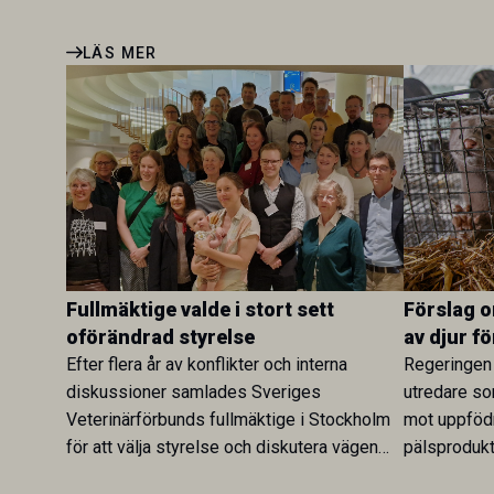
LÄS MER
Fullmäktige valde i stort sett
Förslag 
oförändrad styrelse
av djur f
Efter flera år av konflikter och interna
Regeringen 
diskussioner samlades Sveriges
utredare so
Veterinärförbunds fullmäktige i Stockholm
mot uppfödn
för att välja styrelse och diskutera vägen
pälsprodukt
framåt. Även om synen på förbundets
är nu överl