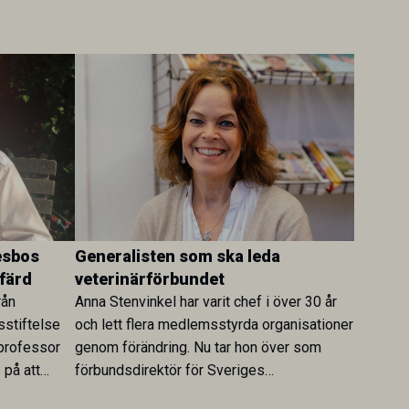
esbos
Generalisten som ska leda
färd
veterinärförbundet
rån
Anna Stenvinkel har varit chef i över 30 år
sstiftelse
och lett flera medlemsstyrda organisationer
 professor
genom förändring. Nu tar hon över som
på att
förbundsdirektör för Sveriges
Veterinärförbund. Själv beskriver hon sitt