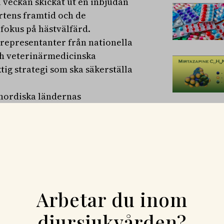
i veckan skickat ut en inbjudan
ortens framtid och de
 fokus på hästvälfärd.
 representanter från nationella
ch veterinärmedicinska
ig strategi som ska säkerställa
e nordiska ländernas
 Finland – tillsammans
ri i år.
rtförbundet, underströk
d på internationell nivå och
a.
 Ruuda, uttrycker sin
av den nordiska skrivelsen och nu
Arbetar du inom
djursjukvården?
der det till konkret handling. De