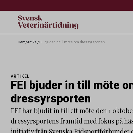
Hem
/
Artikel
/
FEI bjuder in till möte om dressyrsporten
ARTIKEL
FEI bjuder in till möte 
dressyrsporten
FEI har bjudit in till ett möte den 1 oktob
dressyrsportens framtid med fokus på häs
initiativ från Svenska Ridsportförbundet