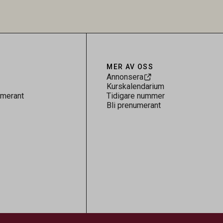
uppdrag som att skapa tydlighet och
riktning för en profession med avgörande
betydelse för både djur och samhälle.
MER AV OSS
Annonsera
Kurskalendarium
umerant
Tidigare nummer
Bli prenumerant