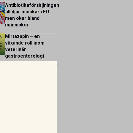
Antibiotikaförsäljningen
till djur minskar i EU
men ökar bland
människor
Mirtazapin – en
växande roll inom
veterinär
gastroenterologi