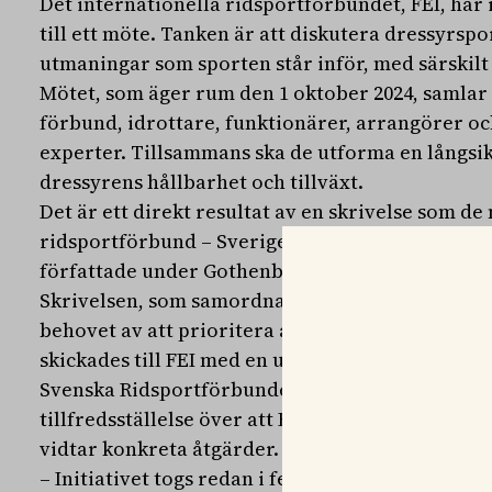
Det internationella ridsportförbundet, FEI, har 
till ett möte. Tanken är att diskutera dressyrsp
utmaningar som sporten står inför, med särskilt
Mötet, som äger rum den 1 oktober 2024, samlar
förbund, idrottare, funktionärer, arrangörer o
experter. Tillsammans ska de utforma en långsikt
dressyrens hållbarhet och tillväxt.
Det är ett direkt resultat av en skrivelse som d
ridsportförbund – Sverige, Norge, Danmark och
författade under Gothenburg Horse Show i februa
Skrivelsen, som samordnades av Svenska Ridspo
behovet av att prioritera arbetet för hästvälfär
skickades till FEI med en uppmaning om att ager
Svenska Ridsportförbundets ordförande, Sandra
tillfredsställelse över att FEI har tagit till sig 
vidtar konkreta åtgärder.
– Initiativet togs redan i februari i år, och nu le