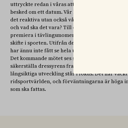
uttryckte redan i våras att de ville arrangera ett
besked om ett datum. Vår hållning är att vi hoppa
det reaktiva utan också vågar titta på det faktis
och vad ska det vara? Till exempel vill vi disku
premiera i tävlingsmomentet. Förhoppningsvis är
skifte i sporten. Utifrån den information som fin
har ännu inte fått se hela upplägget.
Det kommande mötet ses som ett första steg i en
säkerställa dressyrens framtid, där hästarnas v
långsiktiga utveckling står i fokus. Det har väck
ridsportvärlden, och förväntningarna är höga in
som ska fattas.