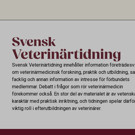
utveckling skiljde sig åt var många överens
införs mot a
om att arbetet med förtroende, delaktighet
huvudsakligt
och transparens måste fortsätta.
avkomma ska
eller skinn.
generellt o
Svensk Veterinärtidning innehåller information företrädesv
om veterinärmedicinsk forskning, praktik och utbildning, s
facklig och annan information av intresse för förbundets
medlemmar. Debatt i frågor som rör veterinärmedicin
förekommer också. En stor del av materialet är av vetensk
karaktär med praktisk inriktning, och tidningen spelar därfö
viktig roll i efterutbildningen av veterinärer.