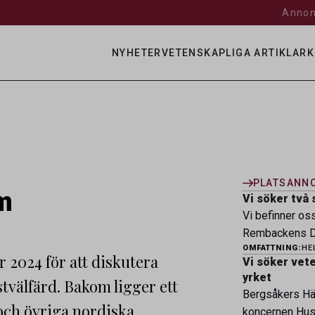
Annon
NYHETER
VETENSKAPLIGA ARTIKLAR
K
PLATSANN
om
Vi söker två 
Vi befinner os
Rembackens Dj
OMFATTNING:
HE
ledande djursj
er 2024 för att diskutera
Vi söker veter
specialistver
yrket
tvälfärd. Bakom ligger ett
legitimerade v
Bergsåkers Häs
specialistkom
 och övriga nordiska
koncernen Husa