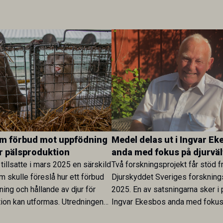
om förbud mot uppfödning
Medel delas ut i Ingvar Ek
ör pälsproduktion
anda med fokus på djurväl
tillsatte i mars 2025 en särskild
Två forskningsprojekt får stöd f
m skulle föreslå hur ett förbud
Djurskyddet Sveriges forskning
ing och hållande av djur för
2025. En av satsningarna sker i
ion kan utformas. Utredningen
Ingvar Ekesbos anda med fokus 
ämnad och föreslår att ett förbud
stärka djurvälfärden.