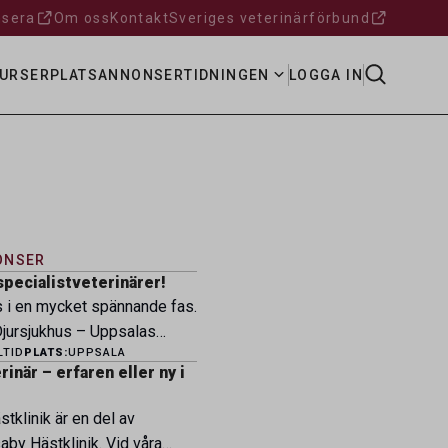
sera
Om oss
Kontakt
Sveriges veterinärförbund
URSER
PLATSANNONSER
TIDNINGEN
LOGGA IN
ONSER
specialistveterinärer!
s i en mycket spännande fas.
ursjukhus – Uppsalas
LTID
PLATS:
UPPSALA
ukhus – expanderar nu sin
inär – erfaren eller ny i
ksamhet och söker
eterinärer med
tklinik är en del av
petens som vill vara med
by Hästklinik. Vid våra