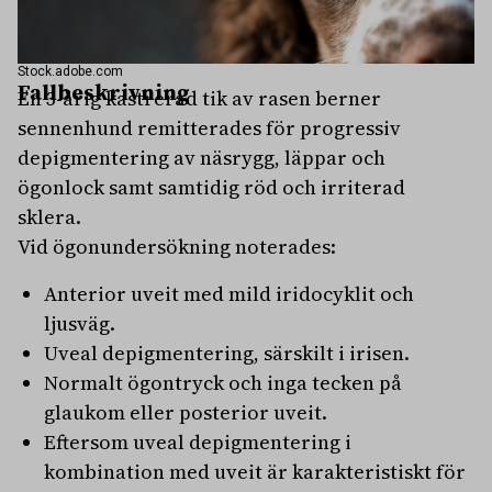
Stock.adobe.com
Fallbeskrivning
En 3-årig kastrerad tik av rasen berner
sennenhund remitterades för progressiv
depigmentering av näsrygg, läppar och
ögonlock samt samtidig röd och irriterad
sklera.
Vid ögonundersökning noterades:
Anterior uveit med mild iridocyklit och
ljusväg.
Uveal depigmentering, särskilt i irisen.
Normalt ögontryck och inga tecken på
glaukom eller posterior uveit.
Eftersom uveal depigmentering i
kombination med uveit är karakteristiskt för