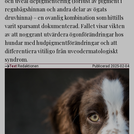
och uveal depigmentering (förlust av pigment i
regnbågshinnan och andra delar av ögats
druvhinna) – en ovanlig kombination som hittills
varit sparsamt dokumenterad. Fallet visar vikten
av att noggrant utvärdera ögonförändringar hos
hundar med hudpigmentförändringar och att
differentiera vitiligo från uveodermatologiskt
syndrom.
Text
Redaktionen
Publicerad 2025-02-04