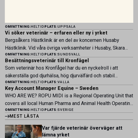
Vi söker två specialistveterinärer!
Vi befinner oss i en mycket spännande fas. Rembackens
Djursjukhus – Uppsalas ledande djursjukhus – expanderar
OMFATTNING:
HELTID
PLATS:
UPPSALA
nu sin specialistverksamhet och söker legitimerade
Vi söker veterinär – erfaren eller ny i yrket
veterinärer med specialistkompetens som vill vara med
Bergsåkers Hästklinik är en del av koncernen Husaby
och forma vårt nästa kapitel. Hos oss möter du ett
Hästklinik. Vid våra övriga verksamheter i Husaby, Skara
engagerat team, moderna faciliteter och verkliga
OMFATTNING:
HELTID
PLATS:
SUNDSVALL
och Bjertorp jobbar idag ett 60-tal medarbetare. Om kliniken
möjligheter att bedriva avancerad djursjukvård. Vad vi
Besättningsveterinär till Kronfågel
Bergsåkers Hästklinik bedriver veterinärverksamhet i en
erbjuder Särskilt meriterande: […]
Som veterinär hos Kronfågel har du en nyckelroll i att
modern klinik vid Bergsåkers travbana, Sundsvall. Vi
säkerställa god djurhälsa, hög djurvälfärd och stabil
erbjuder ett mångfasetterat utbud av undersökningar och
OMFATTNING:
HELTID
PLATS:
VALLA
produktion genom hela värdekedjan. Du arbetar nära våra
behandlingar i välutrustade lokaler. Vi har cirka 7 500
Key Account Manager Equine – Sweden
kontrakterade uppfödare och tillsammans med kollegor
patienter […]
WHO ARE WE? ROPU MIDI is a Regional Operating Unit that
inom produktion, kläckeri, slakt och kvalitet. Rollen präglas
covers all local Human Pharma and Animal Health Operating
av proaktivt arbete, kunskapsdelning och kontinuerlig
OMFATTNING:
HELTID
PLATS:
SVERIGE
Units across Belgium, Denmark, Norway, Finland, Greece,
utveckling, där du bidrar till att stärka svensk
MEST LÄSTA
Portugal, Sweden, and The Netherlands. MIDI has a
kycklingproduktion – […]
multicultural and diverse work environment. More than
Var fjärde veterinär överväger att
1.800 employees are striving to work together to improve
lämna yrket