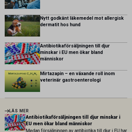
lives for patients and […]
Nytt godkänt läkemedel mot allergisk
dermatit hos hund
Antibiotikaförsäljningen till djur
minskar i EU men ökar bland
människor
Mirtazapin – en växande roll inom
veterinär gastroenterologi
LÄS MER
Antibiotikaförsäljningen till djur minskar i
EU men ökar bland människor
Medan försäljningen av antibiotika till djur i EU har