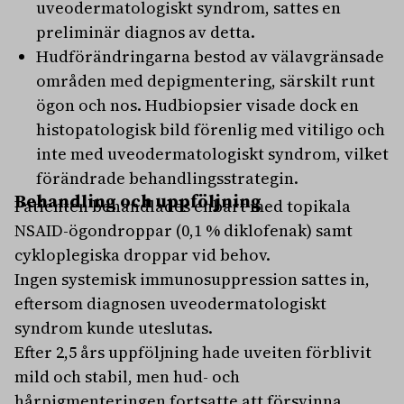
uveodermatologiskt syndrom, sattes en
preliminär diagnos av detta.
Hudförändringarna bestod av välavgränsade
områden med depigmentering, särskilt runt
ögon och nos. Hudbiopsier visade dock en
histopatologisk bild förenlig med vitiligo och
inte med uveodermatologiskt syndrom, vilket
förändrade behandlingsstrategin.
Behandling och uppföljning
Patienten behandlades enbart med topikala
NSAID-ögondroppar (0,1 % diklofenak) samt
cykloplegiska droppar vid behov.
Ingen systemisk immunosuppression sattes in,
eftersom diagnosen uveodermatologiskt
syndrom kunde uteslutas.
Efter 2,5 års uppföljning hade uveiten förblivit
mild och stabil, men hud- och
hårpigmenteringen fortsatte att försvinna.