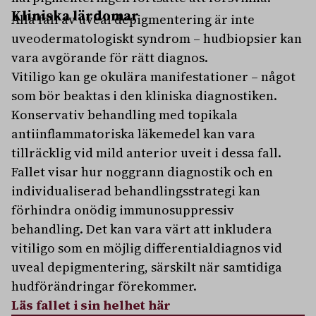
Kliniska lärdomar
Alla fall av uveal depigmentering är inte
uveodermatologiskt syndrom – hudbiopsier kan
vara avgörande för rätt diagnos.
Vitiligo kan ge okulära manifestationer – något
som bör beaktas i den kliniska diagnostiken.
Konservativ behandling med topikala
antiinflammatoriska läkemedel kan vara
tillräcklig vid mild anterior uveit i dessa fall.
Fallet visar hur noggrann diagnostik och en
individualiserad behandlingsstrategi kan
förhindra onödig immunosuppressiv
behandling. Det kan vara värt att inkludera
vitiligo som en möjlig differentialdiagnos vid
uveal depigmentering, särskilt när samtidiga
hudförändringar förekommer.
Läs fallet i sin helhet här