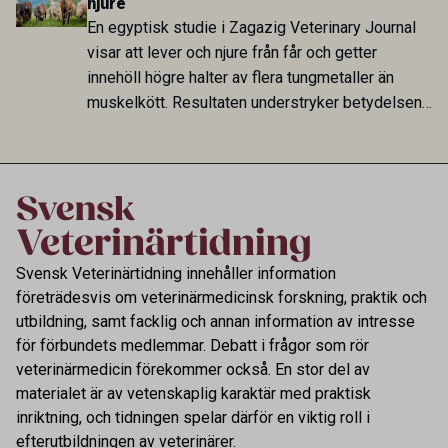
njure
har exponerats för parasiten – men inte att de
En egyptisk studie i Zagazig Veterinary Journal
fungerar som reservoarer eller bidrar till
visar att lever och njure från får och getter
smittspridning.
innehöll högre halter av flera tungmetaller än
muskelkött. Resultaten understryker betydelsen
av riktad provtagning och laboratorieanalys i
kontrollen av kemiska föroreningar i livsmedel.
Svensk Veterinärtidning innehåller information
företrädesvis om veterinärmedicinsk forskning, praktik och
utbildning, samt facklig och annan information av intresse
för förbundets medlemmar. Debatt i frågor som rör
veterinärmedicin förekommer också. En stor del av
materialet är av vetenskaplig karaktär med praktisk
inriktning, och tidningen spelar därför en viktig roll i
efterutbildningen av veterinärer.