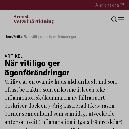
Annonsera
Hem
/
Artikel
/
När vitiligo ger ögonförändringar
ARTIKEL
När vitiligo ger
ögonförändringar
Vitiligo är en ovanlig hudsjukdom hos hund som
oftast betraktas som en kosmetisk och icke-
inflammatorisk åkomma. En ny fallrapport
beskriver dock en 3-årig kastrerad tik av rasen
berner sennenhund som samtidigt utvecklade
anterior uveit (inflammation i ögats främre delar)