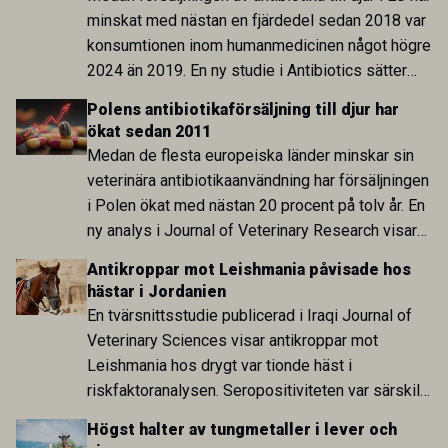
minskat med nästan en fjärdedel sedan 2018 var
konsumtionen inom humanmedicinen något högre
2024 än 2019. En ny studie i Antibiotics sätter
utvecklingen inom de båda sektorerna sida vid
Polens antibiotikaförsäljning till djur har
sida och pekar på en obalans i EU:s One Health-
ökat sedan 2011
arbete.
Medan de flesta europeiska länder minskar sin
veterinära antibiotikaanvändning har försäljningen
i Polen ökat med nästan 20 procent på tolv år. En
ny analys i Journal of Veterinary Research visar
att skillnaden mot lågförbrukarländer som
Antikroppar mot Leishmania påvisade hos
Sverige är fortsatt stor.
hästar i Jordanien
En tvärsnittsstudie publicerad i Iraqi Journal of
Veterinary Sciences visar antikroppar mot
Leishmania hos drygt var tionde häst i
riskfaktoranalysen. Seropositiviteten var särskilt
hög i Zarqa och statistiskt kopplad till bland
Högst halter av tungmetaller i lever och
annat stallhållning. Resultaten visar att hästarna