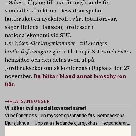
– Säker tillgång till mat är avgörande för
samhällets funktion. Dessutom spelar
lantbruket en nyckelroll i vårt totalförsvar,
säger Helena Hansson, professor i
nationalekonomi vid SLU.
Om krisen eller kriget kommer – till Sveriges
lantbruksföretagare
går att hitta på SLU:s och SVA:s
hemsidor och den delas även ut på
Jordbruksekonomisk konferens i Uppsala den 27
november.
Du hittar bland annat broschyren
här.
PLATSANNONSER
Vi söker två specialistveterinärer!
Vi befinner oss i en mycket spännande fas. Rembackens
Djursjukhus – Uppsalas ledande djursjukhus – expanderar
OMFATTNING:
HELTID
PLATS:
UPPSALA
nu sin specialistverksamhet och söker legitimerade
Vi söker veterinär – erfaren eller ny i yrket