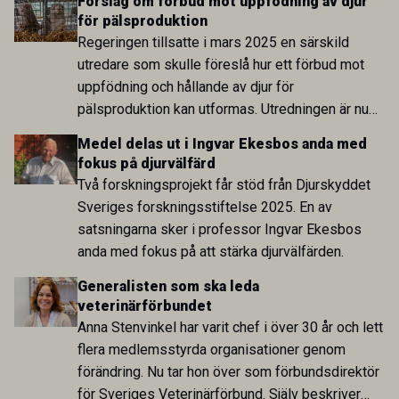
Förslag om förbud mot uppfödning av djur
var många överens om att arbetet med
för pälsproduktion
förtroende, delaktighet och transparens måste
Regeringen tillsatte i mars 2025 en särskild
fortsätta.
utredare som skulle föreslå hur ett förbud mot
uppfödning och hållande av djur för
pälsproduktion kan utformas. Utredningen är nu
överlämnad och föreslår att ett förbud införs mot
Medel delas ut i Ingvar Ekesbos anda med
att föda upp eller hålla djur i huvudsakligt syfte
fokus på djurvälfärd
att djuren eller deras avkomma ska avlivas för
Två forskningsprojekt får stöd från Djurskyddet
produktion av päls eller skinn. Förbudet föreslås
Sveriges forskningsstiftelse 2025. En av
gälla generellt och omfatta samtliga djurslag.
satsningarna sker i professor Ingvar Ekesbos
anda med fokus på att stärka djurvälfärden.
Generalisten som ska leda
veterinärförbundet
Anna Stenvinkel har varit chef i över 30 år och lett
flera medlemsstyrda organisationer genom
förändring. Nu tar hon över som förbundsdirektör
för Sveriges Veterinärförbund. Själv beskriver