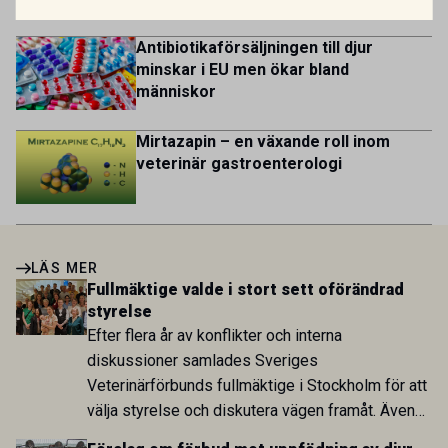
Antibiotikaförsäljningen till djur
minskar i EU men ökar bland
människor
Mirtazapin – en växande roll inom
veterinär gastroenterologi
LÄS MER
Fullmäktige valde i stort sett oförändrad
styrelse
Efter flera år av konflikter och interna
diskussioner samlades Sveriges
Veterinärförbunds fullmäktige i Stockholm för att
välja styrelse och diskutera vägen framåt. Även
om synen på förbundets utveckling skiljde sig åt