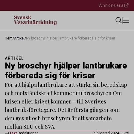
Annonsera
Hem
/
Artikel
/
Ny broschyr hjälper lantbrukare förbereda sig för kriser
ARTIKEL
Ny broschyr hjälper lantbrukare
förbereda sig för kriser
För att hjälpa lantbrukare att stärka sin beredskap
och motståndskraft kommer nu broschyren Om
krisen eller kriget kommer – till Sveriges
lantbruksföretagare. Det är första gången som
den ges ut och broschyren är ett samarbete
mellan SLU och SVA.
Text
Redaktionen
Publicerad 2024-11-25