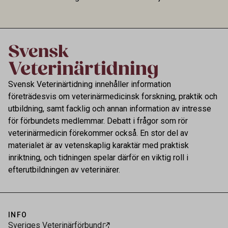
hon sitt uppdrag som att skapa tydlighet och
riktning för en profession med avgörande
betydelse för både djur och samhälle.
Svensk Veterinärtidning innehåller information
företrädesvis om veterinärmedicinsk forskning, praktik och
utbildning, samt facklig och annan information av intresse
för förbundets medlemmar. Debatt i frågor som rör
veterinärmedicin förekommer också. En stor del av
materialet är av vetenskaplig karaktär med praktisk
inriktning, och tidningen spelar därför en viktig roll i
efterutbildningen av veterinärer.
INFO
Sveriges Veterinärförbund