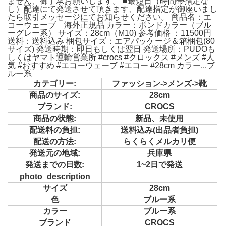
ません、御了承お願いします。 ■最短日（時間帯指定な
し）配達にて発送させて頂きます、配達指定が御座いまし
たら取引メッセージにてお知らせください。 商品名：エ
コーウェーブ 海外正規品 カラー：ポンドカラー（ブル
ーグレー系） サイズ：28cm（M10) 参考価格 ：11500円
送料：送料込み 梱包サイズ：エアパッケージ＆箱梱包(80
サイズ) 発送時期：即日もしくは翌日 発送場所：PUDOも
しくはヤマト運輸営業所 #crocs #クロックス #メンズ #人
気 #おすすめ #エコーウェーブ #エコー #28cm カラー...ブ
ルー系
カテゴリー:
ファッション->メンズ->靴
商品のサイズ:
28cm
ブランド:
CROCS
商品の状態:
新品、未使用
配送料の負担:
送料込み(出品者負担)
配送の方法:
らくらくメルカリ便
発送元の地域:
兵庫県
発送までの日数:
1~2日で発送
photo_description
サイズ
28cm
色
ブルー系
カラー
ブルー系
ブランド
CROCS