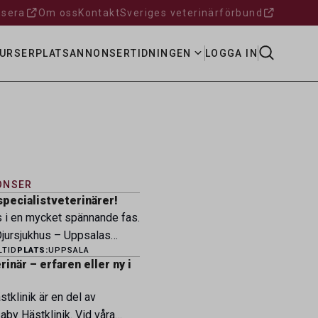
sera
Om oss
Kontakt
Sveriges veterinärförbund
URSER
PLATSANNONSER
TIDNINGEN
LOGGA IN
ONSER
specialistveterinärer!
s i en mycket spännande fas.
ursjukhus – Uppsalas
LTID
PLATS:
UPPSALA
ukhus – expanderar nu sin
inär – erfaren eller ny i
ksamhet och söker
eterinärer med
tklinik är en del av
petens som vill vara med
by Hästklinik. Vid våra