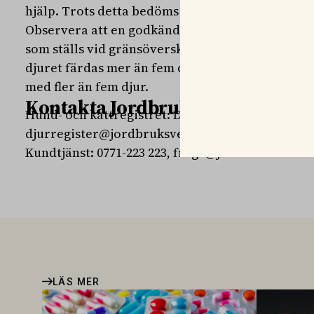
hjälp. Trots detta bedöms risken för sammanblan
Observera att en godkänd transponder är nödvän
som ställs vid gränsöverskridande flytt av djur, 
djuret färdas mer än fem dagar före eller efter 
med fler än fem djur.
Kontakta Jordbruksverket vid fr
Hund- och kattregistret: Djurregisterenheten,
djurregister@jordbruksverket.se
Kundtjänst: 0771-223 223, fraga@jordbruksverket
LÄS MER