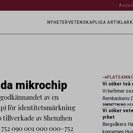
Annon
NYHETER
VETENSKAPLIGA ARTIKLAR
K
PLATSANN
nda mikrochip
Vi söker två 
Vi befinner os
a godkännandet av en
Rembackens Dj
OMFATTNING:
HE
ip) för identitetsmärkning
ledande djursj
Vi söker veter
specialistver
p tillverkade av Shenzhen
yrket
legitimerade v
Bergsåkers Häs
752 090 001 000 000–752
specialistkom
koncernen Husa