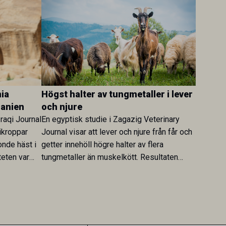
ia
Högst halter av tungmetaller i lever
danien
och njure
Iraqi Journal
En egyptisk studie i Zagazig Veterinary
ikroppar
Journal visar att lever och njure från får och
onde häst i
getter innehöll högre halter av flera
teten var
tungmetaller än muskelkött. Resultaten
skt kopplad
understryker betydelsen av riktad
sultaten
provtagning och laboratorieanalys i
 för
kontrollen av kemiska föroreningar i
gerar som
livsmedel.
tspridning.