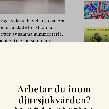
taget skickat in vid ansökan om
et utfärdade för ett annat
bletter av samma nummerserie,
amma identifieringsnummer.
inte gjort något fel, men det
sa chip. Om du har sålt
privata id-märkare, bör du
treda om djur som redan är
. Ytterligare information
Arbetar du inom
rkt med ett
djursjukvården?
ksverkets register, kommer ett
å att kontakta kundtjänst för
Denna webbplats är avsedd för veterinärer.