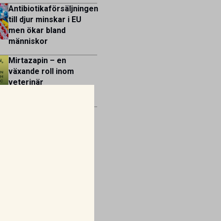
Antibiotikaförsäljningen
till djur minskar i EU
men ökar bland
människor
Mirtazapin – en
växande roll inom
veterinär
gastroenterologi