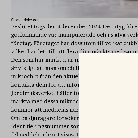
Stock.adobe.com
Beslutet togs den 4 december 2024. De intyg före
godkännande var manipulerade och i själva verk
företag. Företaget har dessutom tillverkat dub
vilket har lett till att flera djur märkts med s
Den som har märkt djur med dessa mikrochip har 
är viktigt att man omedelbart slutar använda des
mikrochip från den aktuella nummerserien till 
kontakta dem för att informera om situationen.
Jordbruksverket håller för närvarande på att u
märkta med dessa mikrochip behöver märkas om
kommer att meddelas när utredningen är klar.
Om en djurägare försöker registrera ett djur mä
identifieringsnummer som redan finns i Jordbru
felmeddelande att visas. Djurägaren uppmanas d