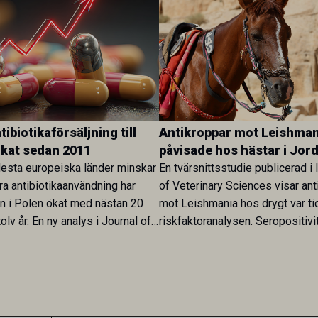
ibiotikaförsäljning till
Antikroppar mot Leishman
ökat sedan 2011
påvisade hos hästar i Jor
esta europeiska länder minskar
En tvärsnittsstudie publicerad i 
ra antibiotikaanvändning har
of Veterinary Sciences visar ant
en i Polen ökat med nästan 20
mot Leishmania hos drygt var ti
olv år. En ny analys i Journal of
riskfaktoranalysen. Seropositivi
Research visar att skillnaden
särskilt hög i Zarqa och statisti
rukarländer som Sverige är
till bland annat stallhållning. Re
.
visar att hästarna har exponerats
parasiten – men inte att de fun
reservoarer eller bidrar till smit