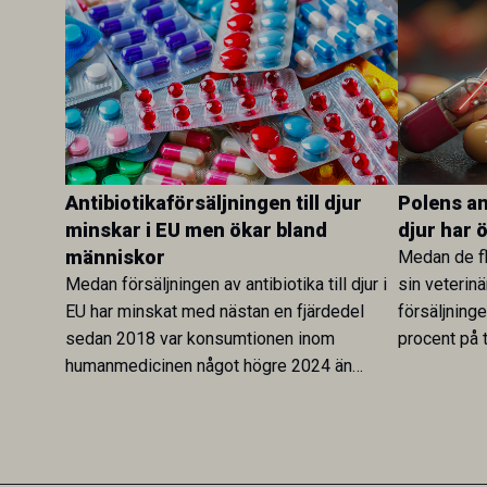
Antibiotikaförsäljningen till djur
Polens ant
minskar i EU men ökar bland
djur har 
människor
Medan de fl
Medan försäljningen av antibiotika till djur i
sin veterinä
EU har minskat med nästan en fjärdedel
försäljning
sedan 2018 var konsumtionen inom
procent på t
humanmedicinen något högre 2024 än
Veterinary 
2019. En ny studie i Antibiotics sätter
mot lågförb
utvecklingen inom de båda sektorerna sida
fortsatt stor
vid sida och pekar på en obalans i EU:s One
Health-arbete.