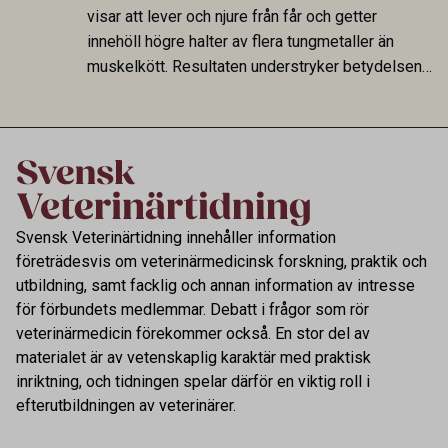
fungerar som reservoarer eller bidrar till
visar att lever och njure från får och getter
smittspridning.
innehöll högre halter av flera tungmetaller än
muskelkött. Resultaten understryker betydelsen
av riktad provtagning och laboratorieanalys i
kontrollen av kemiska föroreningar i livsmedel.
Svensk Veterinärtidning innehåller information
företrädesvis om veterinärmedicinsk forskning, praktik och
utbildning, samt facklig och annan information av intresse
för förbundets medlemmar. Debatt i frågor som rör
veterinärmedicin förekommer också. En stor del av
materialet är av vetenskaplig karaktär med praktisk
inriktning, och tidningen spelar därför en viktig roll i
efterutbildningen av veterinärer.