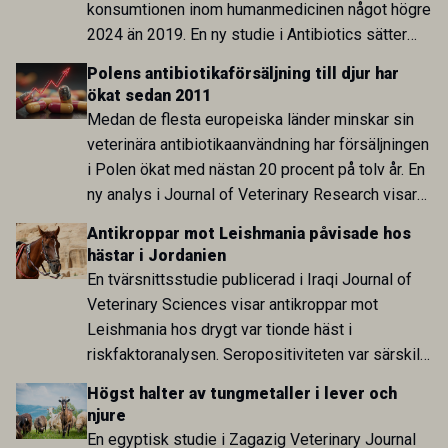
konsumtionen inom humanmedicinen något högre
2024 än 2019. En ny studie i Antibiotics sätter
utvecklingen inom de båda sektorerna sida vid
Polens antibiotikaförsäljning till djur har
sida och pekar på en obalans i EU:s One Health-
ökat sedan 2011
arbete.
Medan de flesta europeiska länder minskar sin
veterinära antibiotikaanvändning har försäljningen
i Polen ökat med nästan 20 procent på tolv år. En
ny analys i Journal of Veterinary Research visar
att skillnaden mot lågförbrukarländer som
Antikroppar mot Leishmania påvisade hos
Sverige är fortsatt stor.
hästar i Jordanien
En tvärsnittsstudie publicerad i Iraqi Journal of
Veterinary Sciences visar antikroppar mot
Leishmania hos drygt var tionde häst i
riskfaktoranalysen. Seropositiviteten var särskilt
hög i Zarqa och statistiskt kopplad till bland
Högst halter av tungmetaller i lever och
annat stallhållning. Resultaten visar att hästarna
njure
har exponerats för parasiten – men inte att de
En egyptisk studie i Zagazig Veterinary Journal