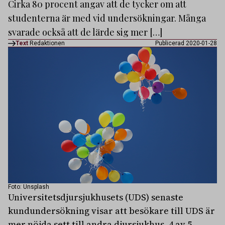
Cirka 80 procent angav att de tycker om att
studenterna är med vid undersökningar. Många
svarade också att de lärde sig mer […]
Text
Redaktionen
Publicerad 2020-01-28
Foto: Unsplash
Universitetsdjursjukhusets (UDS) senaste
kundundersökning visar att besökare till UDS är
mer nöjda sett till andra djursjukhus. 4 av 5