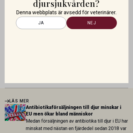
djursjukvården?
Nytt godkänt läkemedel mot allergisk
Denna webbplats är avsedd för veterinärer.
dermatit hos hund
JA
NEJ
Antibiotikaförsäljningen till djur
minskar i EU men ökar bland
människor
Mirtazapin – en växande roll inom
veterinär gastroenterologi
LÄS MER
Antibiotikaförsäljningen till djur minskar i
EU men ökar bland människor
Medan försäljningen av antibiotika till djur i EU har
minskat med nästan en fjärdedel sedan 2018 var