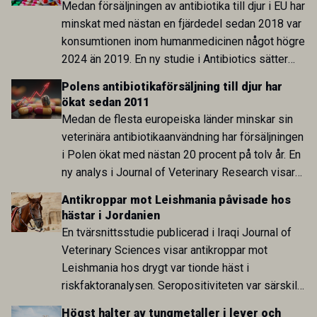
Medan försäljningen av antibiotika till djur i EU har
minskat med nästan en fjärdedel sedan 2018 var
konsumtionen inom humanmedicinen något högre
2024 än 2019. En ny studie i Antibiotics sätter
utvecklingen inom de båda sektorerna sida vid
Polens antibiotikaförsäljning till djur har
sida och pekar på en obalans i EU:s One Health-
ökat sedan 2011
arbete.
Medan de flesta europeiska länder minskar sin
veterinära antibiotikaanvändning har försäljningen
i Polen ökat med nästan 20 procent på tolv år. En
ny analys i Journal of Veterinary Research visar
att skillnaden mot lågförbrukarländer som
Antikroppar mot Leishmania påvisade hos
Sverige är fortsatt stor.
hästar i Jordanien
En tvärsnittsstudie publicerad i Iraqi Journal of
Veterinary Sciences visar antikroppar mot
Leishmania hos drygt var tionde häst i
riskfaktoranalysen. Seropositiviteten var särskilt
hög i Zarqa och statistiskt kopplad till bland
Högst halter av tungmetaller i lever och