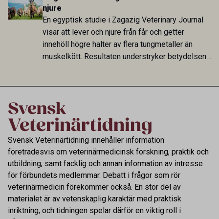
annat stallhållning. Resultaten visar att hästarna
njure
har exponerats för parasiten – men inte att de
En egyptisk studie i Zagazig Veterinary Journal
fungerar som reservoarer eller bidrar till
visar att lever och njure från får och getter
smittspridning.
innehöll högre halter av flera tungmetaller än
muskelkött. Resultaten understryker betydelsen
av riktad provtagning och laboratorieanalys i
kontrollen av kemiska föroreningar i livsmedel.
Svensk Veterinärtidning innehåller information
företrädesvis om veterinärmedicinsk forskning, praktik och
utbildning, samt facklig och annan information av intresse
för förbundets medlemmar. Debatt i frågor som rör
veterinärmedicin förekommer också. En stor del av
materialet är av vetenskaplig karaktär med praktisk
inriktning, och tidningen spelar därför en viktig roll i