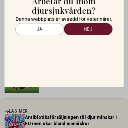
Arbetar du inom
1.800 employees are striving to work together to improve
lämna yrket
lives for patients and […]
djursjukvården?
Denna webbplats är avsedd för veterinärer.
Nytt godkänt läkemedel mot allergisk
dermatit hos hund
JA
NEJ
Antibiotikaförsäljningen till djur
minskar i EU men ökar bland
människor
Mirtazapin – en växande roll inom
veterinär gastroenterologi
LÄS MER
Antibiotikaförsäljningen till djur minskar i
EU men ökar bland människor