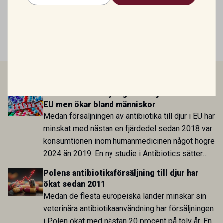
Mirtazapin – en växande roll inom
veterinär gastroenterologi
LÄS MER
Antibiotikaförsäljningen till djur minskar i
EU men ökar bland människor
Medan försäljningen av antibiotika till djur i EU har
minskat med nästan en fjärdedel sedan 2018 var
konsumtionen inom humanmedicinen något högre
2024 än 2019. En ny studie i Antibiotics sätter
utvecklingen inom de båda sektorerna sida vid
Polens antibiotikaförsäljning till djur har
sida och pekar på en obalans i EU:s One Health-
ökat sedan 2011
arbete.
Medan de flesta europeiska länder minskar sin
veterinära antibiotikaanvändning har försäljningen
i Polen ökat med nästan 20 procent på tolv år. En