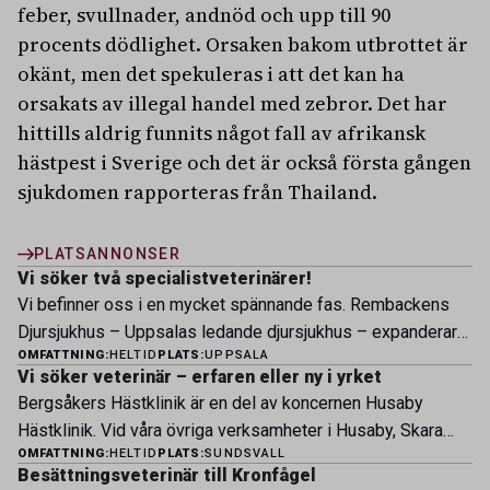
feber, svullnader, andnöd och upp till 90
procents dödlighet. Orsaken bakom utbrottet är
okänt, men det spekuleras i att det kan ha
orsakats av illegal handel med zebror. Det har
hittills aldrig funnits något fall av afrikansk
hästpest i Sverige och det är också första gången
sjukdomen rapporteras från Thailand.
PLATSANNONSER
Vi söker två specialistveterinärer!
Vi befinner oss i en mycket spännande fas. Rembackens
Djursjukhus – Uppsalas ledande djursjukhus – expanderar
OMFATTNING:
HELTID
PLATS:
UPPSALA
nu sin specialistverksamhet och söker legitimerade
Vi söker veterinär – erfaren eller ny i yrket
veterinärer med specialistkompetens som vill vara med
Bergsåkers Hästklinik är en del av koncernen Husaby
och forma vårt nästa kapitel. Hos oss möter du ett
Hästklinik. Vid våra övriga verksamheter i Husaby, Skara
engagerat team, moderna faciliteter och verkliga
OMFATTNING:
HELTID
PLATS:
SUNDSVALL
och Bjertorp jobbar idag ett 60-tal medarbetare. Om kliniken
möjligheter att bedriva avancerad djursjukvård. Vad vi
Besättningsveterinär till Kronfågel
Bergsåkers Hästklinik bedriver veterinärverksamhet i en