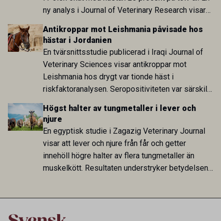
ny analys i Journal of Veterinary Research visar
att skillnaden mot lågförbrukarländer som
Antikroppar mot Leishmania påvisade hos
Sverige är fortsatt stor.
hästar i Jordanien
En tvärsnittsstudie publicerad i Iraqi Journal of
Veterinary Sciences visar antikroppar mot
Leishmania hos drygt var tionde häst i
riskfaktoranalysen. Seropositiviteten var särskilt
hög i Zarqa och statistiskt kopplad till bland
Högst halter av tungmetaller i lever och
annat stallhållning. Resultaten visar att hästarna
njure
har exponerats för parasiten – men inte att de
En egyptisk studie i Zagazig Veterinary Journal
fungerar som reservoarer eller bidrar till
visar att lever och njure från får och getter
smittspridning.
innehöll högre halter av flera tungmetaller än
muskelkött. Resultaten understryker betydelsen
av riktad provtagning och laboratorieanalys i
kontrollen av kemiska föroreningar i livsmedel.