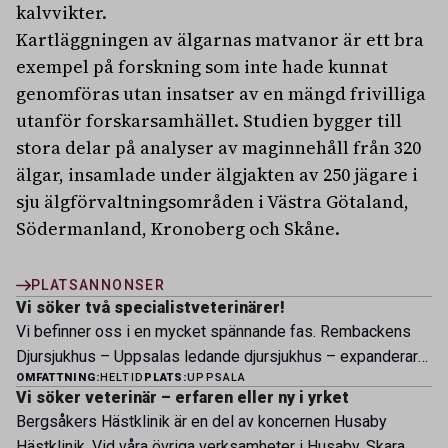
kalvvikter.
Kartläggningen av älgarnas matvanor är ett bra
exempel på forskning som inte hade kunnat
genomföras utan insatser av en mängd frivilliga
utanför forskarsamhället. Studien bygger till
stora delar på analyser av maginnehåll från 320
älgar, insamlade under älgjakten av 250 jägare i
sju älgförvaltningsområden i Västra Götaland,
Södermanland, Kronoberg och Skåne.
PLATSANNONSER
Vi söker två specialistveterinärer!
Vi befinner oss i en mycket spännande fas. Rembackens
Djursjukhus – Uppsalas ledande djursjukhus – expanderar
OMFATTNING:
HELTID
PLATS:
UPPSALA
nu sin specialistverksamhet och söker legitimerade
Vi söker veterinär – erfaren eller ny i yrket
veterinärer med specialistkompetens som vill vara med
Bergsåkers Hästklinik är en del av koncernen Husaby
och forma vårt nästa kapitel. Hos oss möter du ett
Hästklinik. Vid våra övriga verksamheter i Husaby, Skara