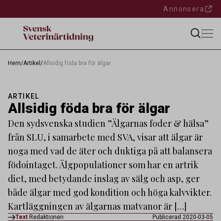
Annonsera
Hem
/
Artikel
/
Allsidig föda bra för älgar
ARTIKEL
Allsidig föda bra för älgar
Den sydsvenska studien ”Älgarnas foder & hälsa”
från SLU, i samarbete med SVA, visar att älgar är
noga med vad de äter och duktiga på att balansera
födointaget. Älgpopulationer som har en artrik
diet, med betydande inslag av sälg och asp, ger
både älgar med god kondition och höga kalvvikter.
Kartläggningen av älgarnas matvanor är […]
Text
Redaktionen
Publicerad 2020-03-05