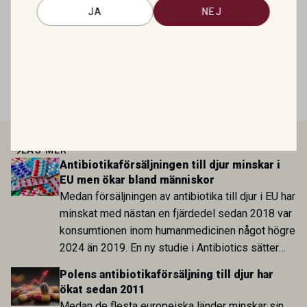
JA
NEJ
minskar i EU men ökar bland
människor
Mirtazapin – en växande roll inom
veterinär gastroenterologi
LÄS MER
Antibiotikaförsäljningen till djur minskar i
EU men ökar bland människor
Medan försäljningen av antibiotika till djur i EU har
minskat med nästan en fjärdedel sedan 2018 var
konsumtionen inom humanmedicinen något högre
2024 än 2019. En ny studie i Antibiotics sätter
utvecklingen inom de båda sektorerna sida vid
Polens antibiotikaförsäljning till djur har
sida och pekar på en obalans i EU:s One Health-
ökat sedan 2011
arbete.
Medan de flesta europeiska länder minskar sin