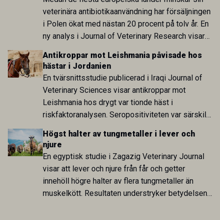
veterinära antibiotikaanvändning har försäljningen
i Polen ökat med nästan 20 procent på tolv år. En
ny analys i Journal of Veterinary Research visar
att skillnaden mot lågförbrukarländer som
Antikroppar mot Leishmania påvisade hos
Sverige är fortsatt stor.
hästar i Jordanien
En tvärsnittsstudie publicerad i Iraqi Journal of
Veterinary Sciences visar antikroppar mot
Leishmania hos drygt var tionde häst i
riskfaktoranalysen. Seropositiviteten var särskilt
hög i Zarqa och statistiskt kopplad till bland
Högst halter av tungmetaller i lever och
annat stallhållning. Resultaten visar att hästarna
njure
har exponerats för parasiten – men inte att de
En egyptisk studie i Zagazig Veterinary Journal
fungerar som reservoarer eller bidrar till
visar att lever och njure från får och getter
smittspridning.
innehöll högre halter av flera tungmetaller än
muskelkött. Resultaten understryker betydelsen
av riktad provtagning och laboratorieanalys i
kontrollen av kemiska föroreningar i livsmedel.