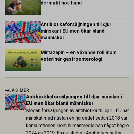
dermatit hos hund
Antibiotikaförsäljningen till djur
minskar i EU men ökar bland
människor
Mirtazapin – en växande roll inom
veterinär gastroenterologi
LÄS MER
Antibiotikaförsäljningen till djur minskar i
EU men ökar bland människor
Medan försäljningen av antibiotika till djur i EU har
minskat med nästan en fjärdedel sedan 2018 var
konsumtionen inom humanmedicinen något högre
2024 än 2019. En ny studie i Antibiotics sätter