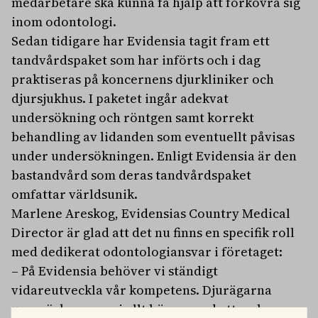
medarbetare ska kunna få hjälp att förkovra sig
inom odontologi.
Sedan tidigare har Evidensia tagit fram ett
tandvårdspaket som har införts och i dag
praktiseras på koncernens djurkliniker och
djursjukhus. I paketet ingår adekvat
undersökning och röntgen samt korrekt
behandling av lidanden som eventuellt påvisas
under undersökningen. Enligt Evidensia är den
bastandvård som deras tandvårdspaket
omfattar världsunik.
Marlene Areskog, Evidensias Country Medical
Director är glad att det nu finns en specifik roll
med dedikerat odontologiansvar i företaget:
– På Evidensia behöver vi ständigt
vidareutveckla vår kompetens. Djurägarna
uppmärksammar i allt högre grad att en bra