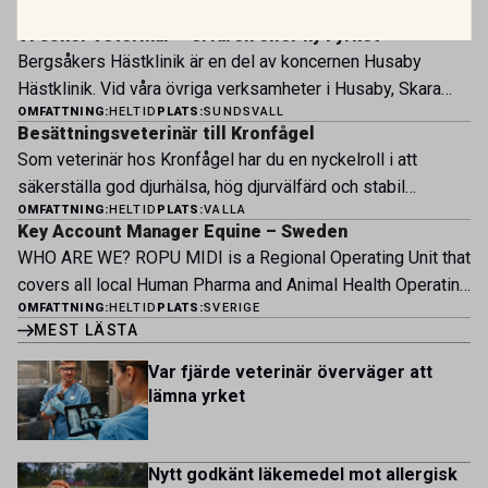
OMFATTNING:
HELTID
PLATS:
UPPSALA
nu sin specialistverksamhet och söker legitimerade
Vi söker veterinär – erfaren eller ny i yrket
veterinärer med specialistkompetens som vill vara med
Bergsåkers Hästklinik är en del av koncernen Husaby
och forma vårt nästa kapitel. Hos oss möter du ett
Hästklinik. Vid våra övriga verksamheter i Husaby, Skara
engagerat team, moderna faciliteter och verkliga
OMFATTNING:
HELTID
PLATS:
SUNDSVALL
och Bjertorp jobbar idag ett 60-tal medarbetare. Om kliniken
möjligheter att bedriva avancerad djursjukvård. Vad vi
Besättningsveterinär till Kronfågel
Bergsåkers Hästklinik bedriver veterinärverksamhet i en
erbjuder Särskilt meriterande: […]
Som veterinär hos Kronfågel har du en nyckelroll i att
modern klinik vid Bergsåkers travbana, Sundsvall. Vi
säkerställa god djurhälsa, hög djurvälfärd och stabil
erbjuder ett mångfasetterat utbud av undersökningar och
OMFATTNING:
HELTID
PLATS:
VALLA
produktion genom hela värdekedjan. Du arbetar nära våra
behandlingar i välutrustade lokaler. Vi har cirka 7 500
Key Account Manager Equine – Sweden
kontrakterade uppfödare och tillsammans med kollegor
patienter […]
WHO ARE WE? ROPU MIDI is a Regional Operating Unit that
inom produktion, kläckeri, slakt och kvalitet. Rollen präglas
covers all local Human Pharma and Animal Health Operating
av proaktivt arbete, kunskapsdelning och kontinuerlig
OMFATTNING:
HELTID
PLATS:
SVERIGE
Units across Belgium, Denmark, Norway, Finland, Greece,
utveckling, där du bidrar till att stärka svensk
MEST LÄSTA
Portugal, Sweden, and The Netherlands. MIDI has a
kycklingproduktion – […]
multicultural and diverse work environment. More than
Var fjärde veterinär överväger att
1.800 employees are striving to work together to improve
lämna yrket
lives for patients and […]
Nytt godkänt läkemedel mot allergisk