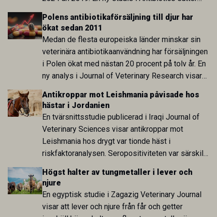
utvecklingen inom de båda sektorerna sida vid
Polens antibiotikaförsäljning till djur har
sida och pekar på en obalans i EU:s One Health-
ökat sedan 2011
arbete.
Medan de flesta europeiska länder minskar sin
veterinära antibiotikaanvändning har försäljningen
i Polen ökat med nästan 20 procent på tolv år. En
ny analys i Journal of Veterinary Research visar
att skillnaden mot lågförbrukarländer som
Antikroppar mot Leishmania påvisade hos
Sverige är fortsatt stor.
hästar i Jordanien
En tvärsnittsstudie publicerad i Iraqi Journal of
Veterinary Sciences visar antikroppar mot
Leishmania hos drygt var tionde häst i
riskfaktoranalysen. Seropositiviteten var särskilt
hög i Zarqa och statistiskt kopplad till bland
Högst halter av tungmetaller i lever och
annat stallhållning. Resultaten visar att hästarna
njure
har exponerats för parasiten – men inte att de
En egyptisk studie i Zagazig Veterinary Journal
fungerar som reservoarer eller bidrar till
visar att lever och njure från får och getter
smittspridning.