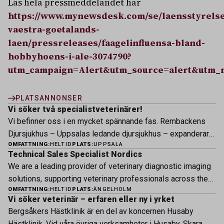
Läs hela pressmeddelandet här
https://www.mynewsdesk.com/se/laensstyrels
vaestra-goetalands-
laen/pressreleases/faagelinfluensa-bland-
hobbyhoens-i-ale-3074790?
utm_campaign=Alert&utm_source=alert&utm_
PLATSANNONSER
Vi söker två specialistveterinärer!
Vi befinner oss i en mycket spännande fas. Rembackens
Djursjukhus – Uppsalas ledande djursjukhus – expanderar
OMFATTNING:
HELTID
PLATS:
UPPSALA
nu sin specialistverksamhet och söker legitimerade
Technical Sales Specialist Nordics
veterinärer med specialistkompetens som vill vara med
We are a leading provider of veterinary diagnostic imaging
och forma vårt nästa kapitel. Hos oss möter du ett
solutions, supporting veterinary professionals across the
engagerat team, moderna faciliteter och verkliga
OMFATTNING:
HELTID
PLATS:
ÄNGELHOLM
Nordic region with innovative technology, expert advice, and
möjligheter att bedriva avancerad djursjukvård. Vad vi
Vi söker veterinär – erfaren eller ny i yrket
dedicated customer service. Business context Our mission
erbjuder Särskilt meriterande: […]
Bergsåkers Hästklinik är en del av koncernen Husaby
is to help veterinarians deliver the highest standard of care
Hästklinik. Vid våra övriga verksamheter i Husaby, Skara