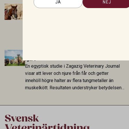
JA
NEJ
att skillnaden mot lågförbrukarländer som
Antikroppar mot Leishmania påvisade hos
Sverige är fortsatt stor.
hästar i Jordanien
En tvärsnittsstudie publicerad i Iraqi Journal of
Veterinary Sciences visar antikroppar mot
Leishmania hos drygt var tionde häst i
riskfaktoranalysen. Seropositiviteten var särskilt
hög i Zarqa och statistiskt kopplad till bland
Högst halter av tungmetaller i lever och
annat stallhållning. Resultaten visar att hästarna
njure
har exponerats för parasiten – men inte att de
En egyptisk studie i Zagazig Veterinary Journal
fungerar som reservoarer eller bidrar till
visar att lever och njure från får och getter
smittspridning.
innehöll högre halter av flera tungmetaller än
muskelkött. Resultaten understryker betydelsen
av riktad provtagning och laboratorieanalys i
kontrollen av kemiska föroreningar i livsmedel.