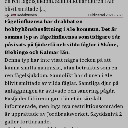
en ren fågelsjukdom. Sannolikt har djuren i Ale
blivit smittade […]
Text
Redaktionen
Publicerad 2021-02-23
Fågelinfluensa har drabbat en
hobbyhönsbesättning i Ale kommun. Det är
samma typ av fågelinfluensa som tidigare i år
påvisats på fjäderfä och vilda fåglar i Skåne,
Blekinge och Kalmar län.
Denna typ har inte visat några tecken på att
kunna smitta människa, utan betraktas som en
ren fågelsjukdom. Sannolikt har djuren i Ale
blivit smittade av vilda fåglar. Samtliga djur på
anläggningen är avlivade och sanering pågår.
Rasfjäderfäföreningar i länet är särskilt
informerade, men inga nya restriktionsområden
är upprättade av Jordbruksverket. Skyddsnivå 2
gäller fortfarande.