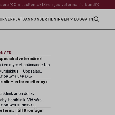
sera
Om oss
Kontakt
Sveriges veterinärförbund
URSER
PLATSANNONSER
TIDNINGEN
LOGGA IN
ONSER
specialistveterinärer!
s i en mycket spännande fas.
ursjukhus – Uppsalas
LTID
PLATS:
UPPSALA
ukhus – expanderar nu sin
inär – erfaren eller ny i
ksamhet och söker
eterinärer med
tklinik är en del av
petens som vill vara med
by Hästklinik. Vid våra
 nästa kapitel. Hos oss
LTID
PLATS:
SUNDSVALL
heter i Husaby, Skara och
ngagerat team, moderna
terinär till Kronfågel
 idag ett 60-tal medarbetare.