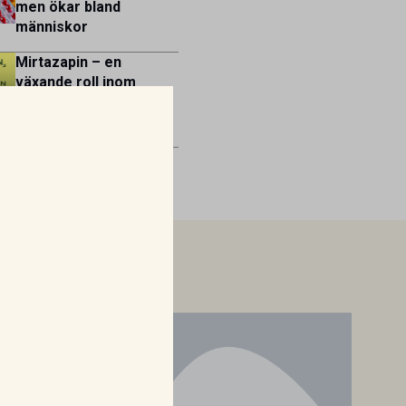
men ökar bland
människor
Mirtazapin – en
växande roll inom
veterinär
gastroenterologi