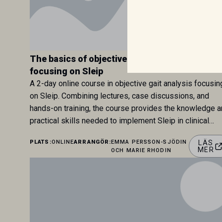
The basics of objective gait analysis in horse
focusing on Sleip
A 2-day online course in objective gait analysis focusin
on Sleip. Combining lectures, case discussions, and
hands-on training, the course provides the knowledge 
practical skills needed to implement Sleip in clinical
practice
PLATS:
ONLINE
ARRANGÖR:
EMMA PERSSON-SJÖDIN
LÄS
MER
OCH MARIE RHODIN