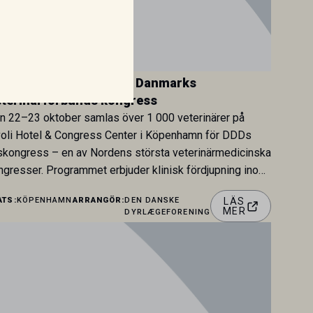
D Årskongress 2026 – Danmarks
terinärförbunds kongress
n 22–23 oktober samlas över 1 000 veterinärer på
voli Hotel & Congress Center i Köpenhamn för DDDs
skongress – en av Nordens största veterinärmedicinska
ngresser. Programmet erbjuder klinisk fördjupning inom
ådjur, häst, nötkreatur och gris, samt spår inom
ATS:
KÖPENHAMN
ARRANGÖR:
DEN DANSKE
LÄS
omedicin, livsmedelssäkerhet, ledarskap och karriär
MER
DYRLÆGEFORENING
nför kliniken. Dagspriset inkluderar tillgång till samtliga
allella spår samt full […]