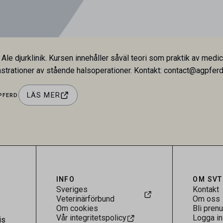
 Ale djurklinik. Kursen innehåller såväl teori som praktik av me
strationer av stående halsoperationer. Kontakt: contact@agpfer
LÄS MER
PFERD
INFO
OM SVT
Sveriges
Kontakt
Veterinärförbund
Om oss
Om cookies
Bli pren
Vår integritetspolicy
Logga in
is