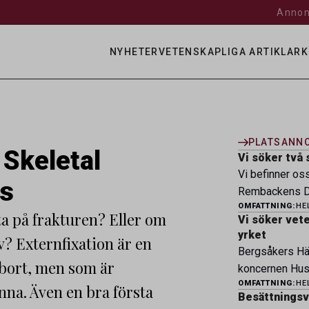
Annon
NYHETER
VETENSKAPLIGA ARTIKLAR
K
PLATSANN
 Skeletal
Vi söker två 
Vi befinner os
ts
Rembackens Dj
OMFATTNING:
HE
ledande djursj
ta på frakturen? Eller om
Vi söker veter
specialistver
yrket
v? Externfixation är en
legitimerade v
Bergsåkers Häs
specialistkom
bort, men som är
koncernen Husa
och forma vårt
OMFATTNING:
HE
övriga verksam
nna. Även en bra första
möter du ett e
Besättningsve
Bjertorp jobbar