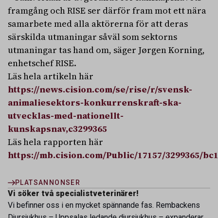
framgång och RISE ser därför fram mot ett nära
samarbete med alla aktörerna för att deras
särskilda utmaningar såväl som sektorns
utmaningar tas hand om, säger Jørgen Korning,
enhetschef RISE.
Läs hela artikeln här
https://news.cision.com/se/rise/r/svensk-
animaliesektors-konkurrenskraft-ska-
utvecklas-med-nationellt-
kunskapsnav,c3299365
Läs hela rapporten här
https://mb.cision.com/Public/17157/3299365/bc
PLATSANNONSER
Vi söker två specialistveterinärer!
Vi befinner oss i en mycket spännande fas. Rembackens
Djursjukhus – Uppsalas ledande djursjukhus – expanderar