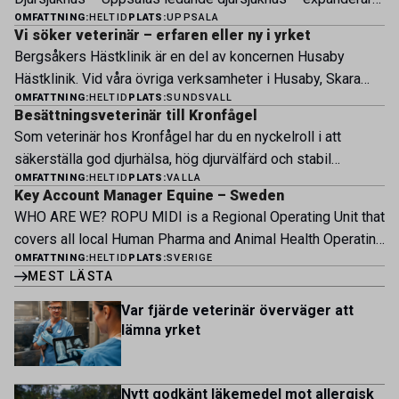
OMFATTNING:
HELTID
PLATS:
UPPSALA
nu sin specialistverksamhet och söker legitimerade
Vi söker veterinär – erfaren eller ny i yrket
veterinärer med specialistkompetens som vill vara med
Bergsåkers Hästklinik är en del av koncernen Husaby
och forma vårt nästa kapitel. Hos oss möter du ett
Hästklinik. Vid våra övriga verksamheter i Husaby, Skara
engagerat team, moderna faciliteter och verkliga
OMFATTNING:
HELTID
PLATS:
SUNDSVALL
och Bjertorp jobbar idag ett 60-tal medarbetare. Om kliniken
möjligheter att bedriva avancerad djursjukvård. Vad vi
Besättningsveterinär till Kronfågel
Bergsåkers Hästklinik bedriver veterinärverksamhet i en
erbjuder Särskilt meriterande: […]
Som veterinär hos Kronfågel har du en nyckelroll i att
modern klinik vid Bergsåkers travbana, Sundsvall. Vi
säkerställa god djurhälsa, hög djurvälfärd och stabil
erbjuder ett mångfasetterat utbud av undersökningar och
OMFATTNING:
HELTID
PLATS:
VALLA
produktion genom hela värdekedjan. Du arbetar nära våra
behandlingar i välutrustade lokaler. Vi har cirka 7 500
Key Account Manager Equine – Sweden
kontrakterade uppfödare och tillsammans med kollegor
patienter […]
WHO ARE WE? ROPU MIDI is a Regional Operating Unit that
inom produktion, kläckeri, slakt och kvalitet. Rollen präglas
covers all local Human Pharma and Animal Health Operating
av proaktivt arbete, kunskapsdelning och kontinuerlig
OMFATTNING:
HELTID
PLATS:
SVERIGE
Units across Belgium, Denmark, Norway, Finland, Greece,
utveckling, där du bidrar till att stärka svensk
MEST LÄSTA
Portugal, Sweden, and The Netherlands. MIDI has a
kycklingproduktion – […]
multicultural and diverse work environment. More than
Var fjärde veterinär överväger att
1.800 employees are striving to work together to improve
lämna yrket
lives for patients and […]
Nytt godkänt läkemedel mot allergisk