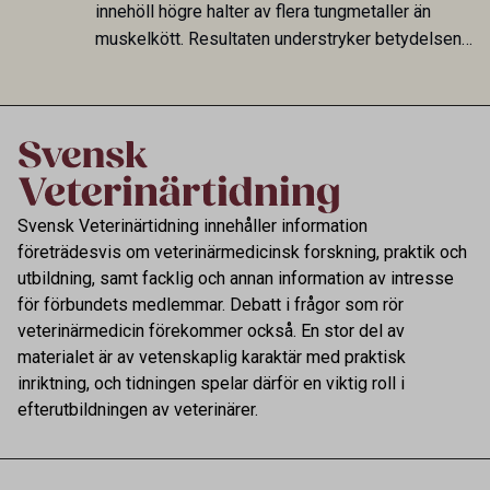
smittspridning.
innehöll högre halter av flera tungmetaller än
muskelkött. Resultaten understryker betydelsen
av riktad provtagning och laboratorieanalys i
kontrollen av kemiska föroreningar i livsmedel.
Svensk Veterinärtidning innehåller information
företrädesvis om veterinärmedicinsk forskning, praktik och
utbildning, samt facklig och annan information av intresse
för förbundets medlemmar. Debatt i frågor som rör
veterinärmedicin förekommer också. En stor del av
materialet är av vetenskaplig karaktär med praktisk
inriktning, och tidningen spelar därför en viktig roll i
efterutbildningen av veterinärer.