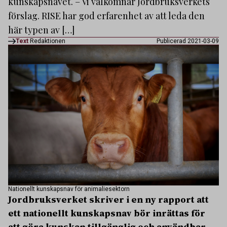
kunskapsnavet. ­– Vi välkomnar Jordbruksverkets
förslag. RISE har god erfarenhet av att leda den
här typen av […]
Text
Redaktionen
Publicerad 2021-03-09
Nationellt kunskapsnav för animaliesektorn
Jordbruksverket skriver i en ny rapport att
ett nationellt kunskapsnav bör inrättas för
att göra kunskap tillgänglig och användbar.