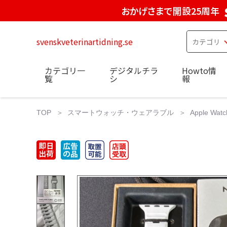
おかげさまで開設25周年
svenskveterinartidning.se
カテゴリ一
デジタルチラ
Howto情
覧
シ
報
TOP
スマートウォッチ・ウェアラブル
Apple W