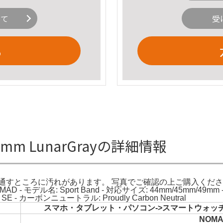
いて
受
る
/49mm LunarGrayの詳細情報
通すところに汚れがあります。 写真でご確認の上ご購入くださ
AD - モデル名: Sport Band - 対応サイズ: 44mm/45mm/4
 & SE - カーボンニュートラル: Proudly Carbon Neutral
スマホ・タブレット・パソコン->スマートウォッチ・ウ
NOM