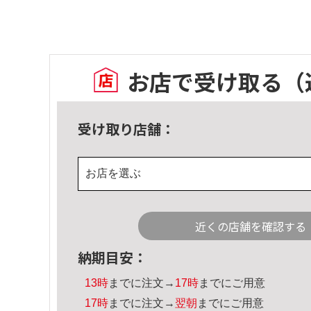
お店で受け取る
（
受け取り店舗：
お店を選ぶ
近くの店舗を確認する
納期目安：
13時
までに注文→
17時
までにご用意
17時
までに注文→
翌朝
までにご用意