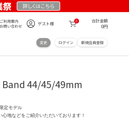
創業祭
詳しくは
こちら
合計金額
ご利用案内
0
ゲスト様
0円
お問い合わせ
変更
ログイン
新規会員登録
 Band 44/45/49mm
.se 限定モデル
の使い心地などをご紹介いただいております！