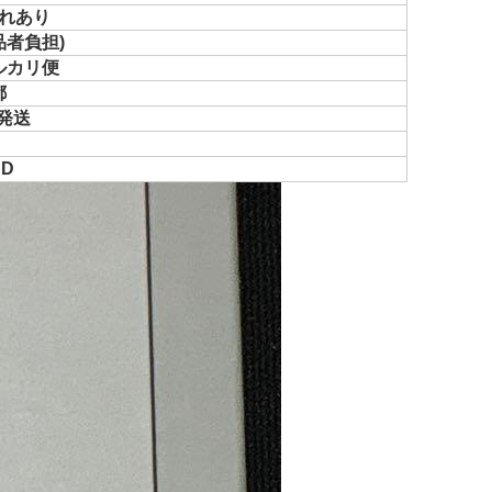
れあり
品者負担)
ルカリ便
都
で発送
AD