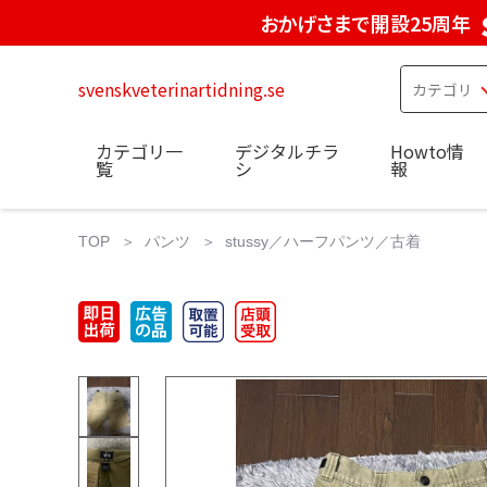
おかげさまで開設25周年
svenskveterinartidning.se
カテゴリ一
デジタルチラ
Howto情
覧
シ
報
TOP
パンツ
stussy／ハーフパンツ／古着