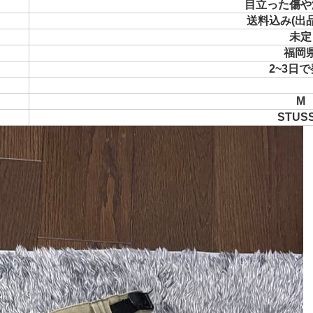
目立った傷や
送料込み(出
未定
福岡
2~3日
M
STUS