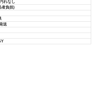
汚れなし
品者負担)
県
で発送
SY