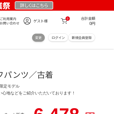
創業祭
詳しくは
こちら
合計金額
ご利用案内
0
ゲスト様
0円
お問い合わせ
変更
ログイン
新規会員登録
ハーフパンツ／古着
.se 限定モデル
の使い心地などをご紹介いただいております！