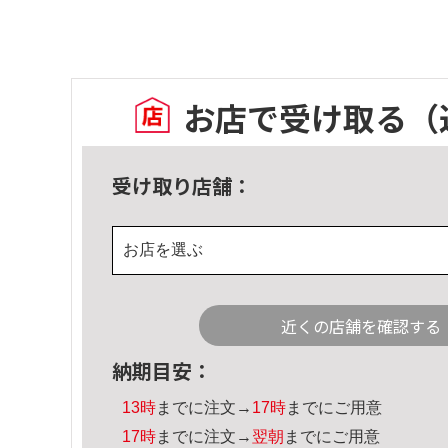
お店で受け取る
（
受け取り店舗：
お店を選ぶ
近くの店舗を確認する
納期目安：
13時
までに注文→
17時
までにご用意
17時
までに注文→
翌朝
までにご用意