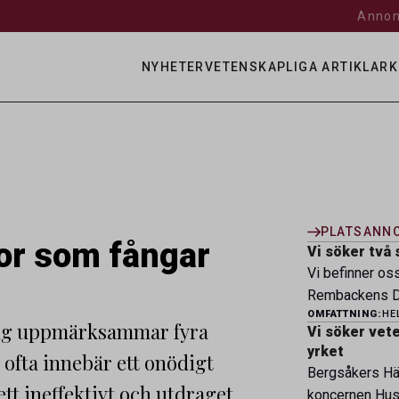
Annon
NYHETER
VETENSKAPLIGA ARTIKLAR
K
PLATSANN
or som fångar
Vi söker två 
Vi befinner os
Rembackens Dj
OMFATTNING:
HE
ledande djursj
ning uppmärksammar fyra
Vi söker veter
specialistver
yrket
s ofta innebär ett onödigt
legitimerade v
Bergsåkers Häs
specialistkom
ett ineffektivt och utdraget
koncernen Husa