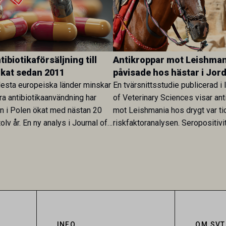
ibiotikaförsäljning till
Antikroppar mot Leishman
ökat sedan 2011
påvisade hos hästar i Jor
esta europeiska länder minskar
En tvärsnittsstudie publicerad i 
ra antibiotikaanvändning har
of Veterinary Sciences visar ant
en i Polen ökat med nästan 20
mot Leishmania hos drygt var ti
olv år. En ny analys i Journal of
riskfaktoranalysen. Seropositivi
Research visar att skillnaden
särskilt hög i Zarqa och statisti
rukarländer som Sverige är
till bland annat stallhållning. Re
.
visar att hästarna har exponerats
parasiten – men inte att de fun
reservoarer eller bidrar till smit
INFO
OM SVT