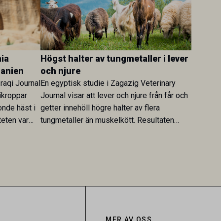
ia
Högst halter av tungmetaller i lever
danien
och njure
Iraqi Journal
En egyptisk studie i Zagazig Veterinary
ikroppar
Journal visar att lever och njure från får och
onde häst i
getter innehöll högre halter av flera
teten var
tungmetaller än muskelkött. Resultaten
skt kopplad
understryker betydelsen av riktad
sultaten
provtagning och laboratorieanalys i
 för
kontrollen av kemiska föroreningar i
gerar som
livsmedel.
tspridning.
MER AV OSS