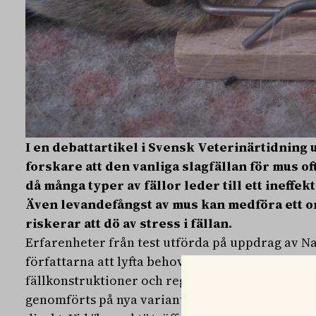
I en debattartikel i Svensk Veterinärtidnin
forskare att den vanliga slagfällan för mus of
då många typer av fällor leder till ett ineffe
Även levandefångst av mus kan medföra ett o
riskerar att dö av stress i fällan.
Erfarenheter från test utförda på uppdrag av N
författarna att lyfta behov och förslag om förb
fällkonstruktioner och regelverket runt typgo
genomförts på nya varianter av slagfällor visar