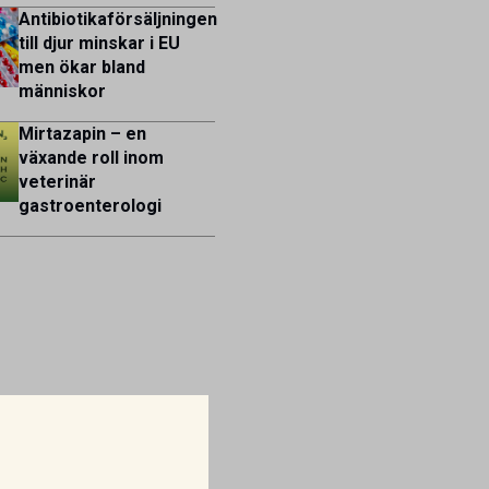
Antibiotikaförsäljningen
till djur minskar i EU
men ökar bland
människor
Mirtazapin – en
växande roll inom
veterinär
gastroenterologi