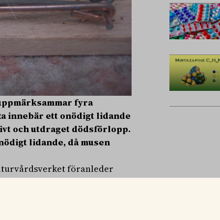
g uppmärksammar fyra
ta innebär ett onödigt lidande
ktivt och utdraget dödsförlopp.
nödigt lidande, då musen
aturvårdsverket föranleder
ättringar, både rörande
dkännande. Tester som har
 nämligen att mössen inte dör