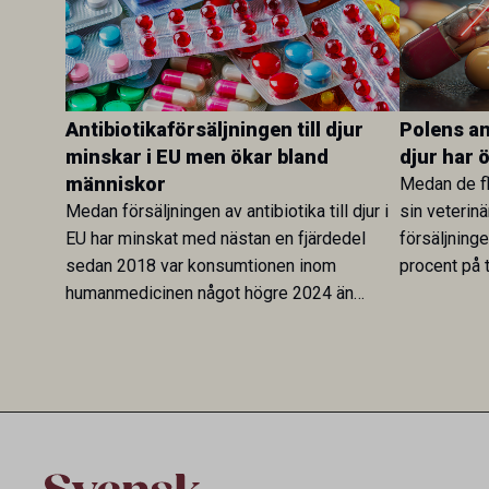
Antibiotikaförsäljningen till djur
Polens ant
minskar i EU men ökar bland
djur har 
människor
Medan de fl
Medan försäljningen av antibiotika till djur i
sin veterinä
EU har minskat med nästan en fjärdedel
försäljning
sedan 2018 var konsumtionen inom
procent på t
humanmedicinen något högre 2024 än
Veterinary 
2019. En ny studie i Antibiotics sätter
mot lågförb
utvecklingen inom de båda sektorerna sida
fortsatt stor
vid sida och pekar på en obalans i EU:s One
Health-arbete.