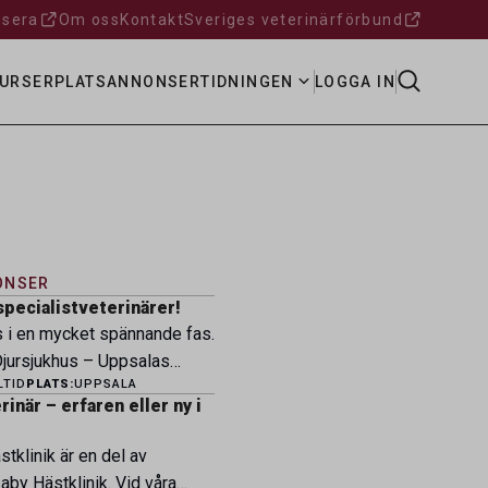
sera
Om oss
Kontakt
Sveriges veterinärförbund
URSER
PLATSANNONSER
TIDNINGEN
LOGGA IN
ONSER
specialistveterinärer!
s i en mycket spännande fas.
ursjukhus – Uppsalas
LTID
PLATS:
UPPSALA
ukhus – expanderar nu sin
inär – erfaren eller ny i
ksamhet och söker
eterinärer med
tklinik är en del av
petens som vill vara med
by Hästklinik. Vid våra