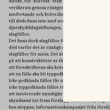
direkt. Vid ”korrekt” träff på nacken bryts nackk
verifierats genom röntgen och obduktion. Musen
medvetande och kvävs långsamt till döds. Att str
till döds finns inte med som tillåten metod för 
djurskyddslagstiftningen, något som alltså vilda 
slagfällor.
Det finns dock slagfällor för smågnagare som g
död varför det är rimligt att ställa krav på ome
slagfällor för möss. Det är också rimligt, menar 
på att konstruktörer av fällor ska utveckla red
att föreskrifterna ska kräva att 100 procent av t
att en fälla ska bli typgodkänd.
Icke godkända fällor får säljas men inte användas,
icke typgodkända fällor riskerar att leda till o
att involverade myndigheter, såsom Naturvård
skyndsamt tar fram förslag på hur försäljning o
kan stoppas. Informationskampanjer från försäl