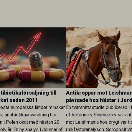
ibiotikaförsäljning till
Antikroppar mot Leishman
ökat sedan 2011
påvisade hos hästar i Jor
esta europeiska länder minskar
En tvärsnittsstudie publicerad i 
ra antibiotikaanvändning har
of Veterinary Sciences visar ant
en i Polen ökat med nästan 20
mot Leishmania hos drygt var ti
olv år. En ny analys i Journal of
riskfaktoranalysen. Seropositivi