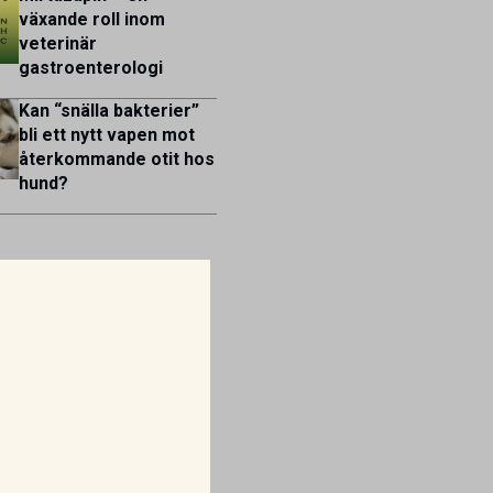
växande roll inom
veterinär
gastroenterologi
Kan “snälla bakterier”
bli ett nytt vapen mot
återkommande otit hos
hund?