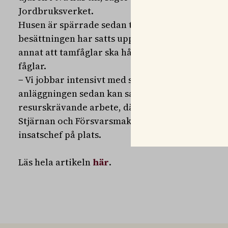
Jordbruksverket.
Husen är spärrade sedan tidigare och ett restri
besättningen har satts upp, vilket innebär ytter
annat att tamfåglar ska hållas inomhus för att 
fåglar.
− Vi jobbar intensivt med smittbekämpningen och
anläggningen sedan kan saneras och desinficeras
resurskrävande arbete, därför har vi tagit hjälp 
Stjärnan och Försvarsmakten, säger Robert ter 
insatschef på plats.
Läs hela artikeln
här
.