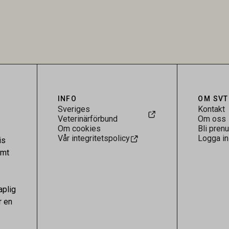
Research visar att skillnaden
särskilt hög i Zarqa och statisti
rukarländer som Sverige är
till bland annat stallhållning. Re
.
visar att hästarna har exponerats
parasiten – men inte att de fun
reservoarer eller bidrar till smit
INFO
OM SVT
Sveriges
Kontakt
Veterinärförbund
Om oss
Om cookies
Bli pren
Vår integritetspolicy
Logga in
is
amt
aplig
r en