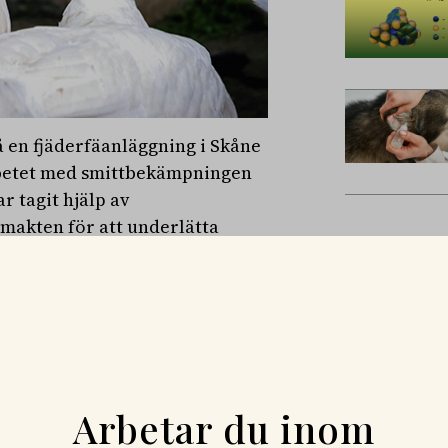
 en fjäderfäanläggning i Skåne
 arbetet med smittbekämpningen
r tagit hjälp av
smakten för att underlätta
anläggning i södra Skåne
ats i två av gårdens tolv hus.
e aktuella byggnaderna skulle
ppvisat ökad dödlighet.
Arbetar du inom
ngen och därför avlivas även
efsveterinär på