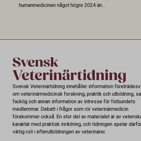
humanmedicinen något högre 2024 än
Veterinary 
2019. En ny studie i Antibiotics sätter
mot lågförb
utvecklingen inom de båda sektorerna sida
fortsatt stor
vid sida och pekar på en obalans i EU:s One
Health-arbete.
Svensk Veterinärtidning innehåller information företrädesv
om veterinärmedicinsk forskning, praktik och utbildning, s
facklig och annan information av intresse för förbundets
medlemmar. Debatt i frågor som rör veterinärmedicin
förekommer också. En stor del av materialet är av vetensk
karaktär med praktisk inriktning, och tidningen spelar därfö
viktig roll i efterutbildningen av veterinärer.