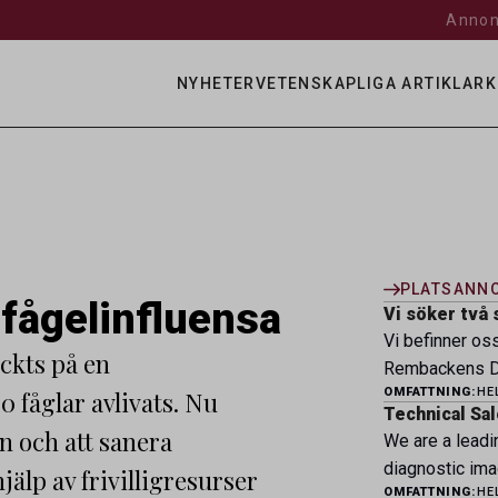
Annon
NYHETER
VETENSKAPLIGA ARTIKLAR
K
PLATSANN
fågelinfluensa
Vi söker två 
Vi befinner os
ckts på en
Rembackens Dj
OMFATTNING:
HE
0 fåglar avlivats. Nu
ledande djursj
Technical Sal
specialistver
n och att sanera
We are a leadi
legitimerade v
diagnostic ima
älp av frivilligresurser
specialistkom
OMFATTNING:
HE
veterinary pro