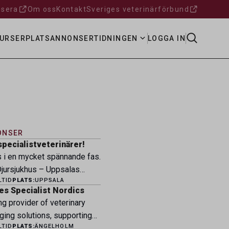
sera
Om oss
Kontakt
Sveriges veterinärförbund
URSER
PLATSANNONSER
TIDNINGEN
LOGGA IN
ONSER
specialistveterinärer!
s i en mycket spännande fas.
ursjukhus – Uppsalas
LTID
PLATS:
UPPSALA
ukhus – expanderar nu sin
es Specialist Nordics
ksamhet och söker
ng provider of veterinary
eterinärer med
ging solutions, supporting
petens som vill vara med
LTID
PLATS:
ÄNGELHOLM
fessionals across the Nordic