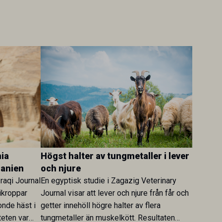
ia
Högst halter av tungmetaller i lever
danien
och njure
Iraqi Journal
En egyptisk studie i Zagazig Veterinary
ikroppar
Journal visar att lever och njure från får och
onde häst i
getter innehöll högre halter av flera
teten var
tungmetaller än muskelkött. Resultaten