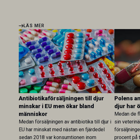
LÄS MER
Antibiotikaförsäljningen till djur
Polens ant
minskar i EU men ökar bland
djur har 
människor
Medan de fl
Medan försäljningen av antibiotika till djur i
sin veterinä
EU har minskat med nästan en fjärdedel
försäljning
sedan 2018 var konsumtionen inom
procent på t