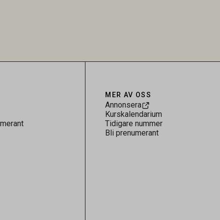
skt kopplad
understryker betydelsen av riktad
sultaten
provtagning och laboratorieanalys i
 för
kontrollen av kemiska föroreningar i
gerar som
livsmedel.
tspridning.
MER AV OSS
Annonsera
Kurskalendarium
umerant
Tidigare nummer
Bli prenumerant