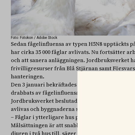
Foto: Fotokon / Adobe Stock
Sedan fågelinfluensa av typen H5N8 upptäckts på
har cirka 35 000 fåglar avlivats. Nu fortsätter
och att sanera anläggningen. Jordbruksverket ha
frivilligresurser från Blå Stjärnan samt Försvar
hanteringen
.
Den 3 januari bekräftades att en större fjäderfä
drabbats av fågelinfluensa. Smittan hade då påvis
Jordbruksverket beslutade att samtliga djur i d
avlivas och byggnaderna saneras.
− Fåglar i ytterligare hus på anläggningen har u
Målsättningen är att snabbt stoppa smittspridni
djuren i två hus till, säger Håkan Henrikson, ch