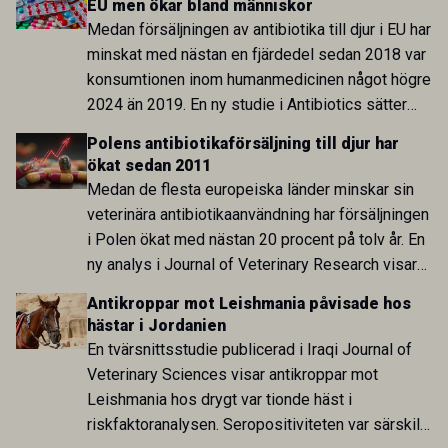
EU men ökar bland människor
Medan försäljningen av antibiotika till djur i EU har
minskat med nästan en fjärdedel sedan 2018 var
konsumtionen inom humanmedicinen något högre
2024 än 2019. En ny studie i Antibiotics sätter
utvecklingen inom de båda sektorerna sida vid
Polens antibiotikaförsäljning till djur har
sida och pekar på en obalans i EU:s One Health-
ökat sedan 2011
arbete.
Medan de flesta europeiska länder minskar sin
veterinära antibiotikaanvändning har försäljningen
i Polen ökat med nästan 20 procent på tolv år. En
ny analys i Journal of Veterinary Research visar
att skillnaden mot lågförbrukarländer som
Antikroppar mot Leishmania påvisade hos
Sverige är fortsatt stor.
hästar i Jordanien
En tvärsnittsstudie publicerad i Iraqi Journal of
Veterinary Sciences visar antikroppar mot
Leishmania hos drygt var tionde häst i
riskfaktoranalysen. Seropositiviteten var särskilt