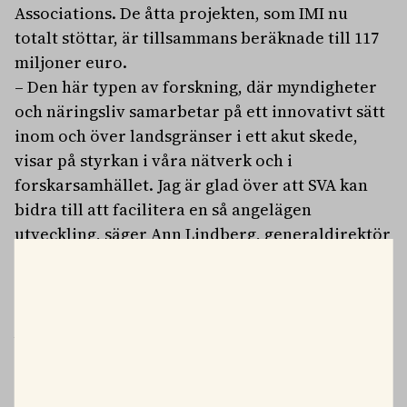
Associations. De åtta projekten, som IMI nu
totalt stöttar, är tillsammans beräknade till 117
miljoner euro.
– Den här typen av forskning, där myndigheter
och näringsliv samarbetar på ett innovativt sätt
inom och över landsgränser i ett akut skede,
visar på styrkan i våra nätverk och i
forskarsamhället. Jag är glad över att SVA kan
bidra till att facilitera en så angelägen
utveckling, säger Ann Lindberg, generaldirektör
vid SVA.
Bilden: Forskare Ali Mirazimi, SVA, är ansvarig för
Modern approaches for developing antivirals against
SARS-CoV-2. Foto: Göran Ekeberg/AddLight