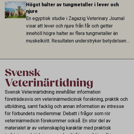
hög i Zarqa och statistiskt kopplad till bland
Högst halter av tungmetaller i lever och
annat stallhållning. Resultaten visar att hästarna
njure
har exponerats för parasiten – men inte att de
En egyptisk studie i Zagazig Veterinary Journal
fungerar som reservoarer eller bidrar till
visar att lever och njure från får och getter
smittspridning.
innehöll högre halter av flera tungmetaller än
muskelkött. Resultaten understryker betydelsen
av riktad provtagning och laboratorieanalys i
kontrollen av kemiska föroreningar i livsmedel.
Svensk Veterinärtidning innehåller information
företrädesvis om veterinärmedicinsk forskning, praktik och
utbildning, samt facklig och annan information av intresse
för förbundets medlemmar. Debatt i frågor som rör
veterinärmedicin förekommer också. En stor del av
materialet är av vetenskaplig karaktär med praktisk