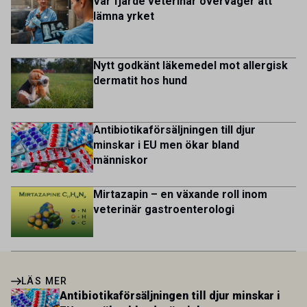
Var fjärde veterinär överväger att
1.800 employees are striving to work together to improve
lämna yrket
lives for patients and […]
Nytt godkänt läkemedel mot allergisk
dermatit hos hund
Antibiotikaförsäljningen till djur
minskar i EU men ökar bland
människor
Mirtazapin – en växande roll inom
veterinär gastroenterologi
LÄS MER
Antibiotikaförsäljningen till djur minskar i