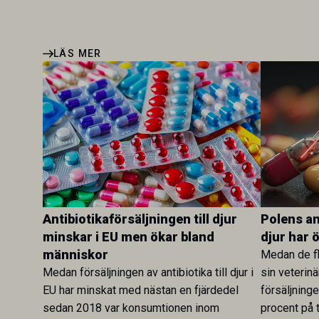
LÄS MER
Antibiotikaförsäljningen till djur
Polens ant
minskar i EU men ökar bland
djur har 
människor
Medan de fl
Medan försäljningen av antibiotika till djur i
sin veterinä
EU har minskat med nästan en fjärdedel
försäljning
sedan 2018 var konsumtionen inom
procent på t