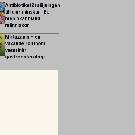
Antibiotikaförsäljningen
till djur minskar i EU
men ökar bland
människor
Mirtazapin – en
växande roll inom
veterinär
gastroenterologi