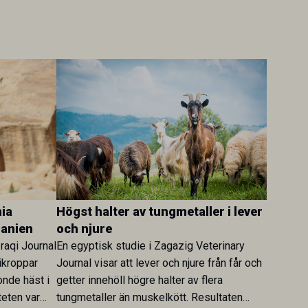
ia
Högst halter av tungmetaller i lever
danien
och njure
Iraqi Journal
En egyptisk studie i Zagazig Veterinary
ikroppar
Journal visar att lever och njure från får och
onde häst i
getter innehöll högre halter av flera
teten var
tungmetaller än muskelkött. Resultaten