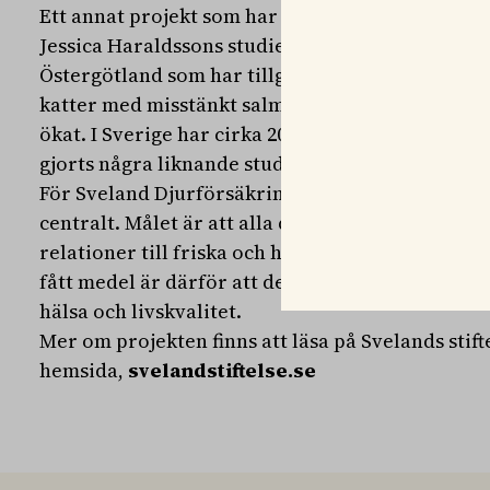
Ett annat projekt som har fått medel från Svelan
Jessica Haraldssons studie om förekomst av sal
Östergötland som har tillgång till utevistelse. 
katter med misstänkt salmonella ökat och även 
ökat. I Sverige har cirka 20 procent av hushållen
gjorts några liknande studier på hur vanligt sal
För Sveland Djurförsäkringar och Svelands stift
centralt. Målet är att alla djurägare ska kunna 
relationer till friska och hälsosamma djur. Gem
fått medel är därför att de bidrar till utvecklin
hälsa och livskvalitet.
Mer om projekten finns att läsa på Svelands stift
hemsida,
svelandstiftelse.se