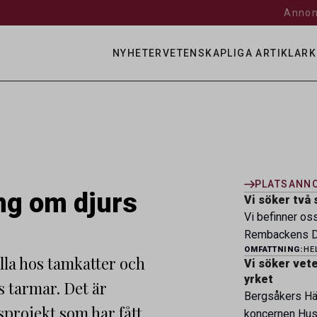
Annon
NYHETER
VETENSKAPLIGA ARTIKLAR
K
PLATSANN
ng om djurs
Vi söker två 
Vi befinner os
Rembackens Dj
OMFATTNING:
HE
ledande djursj
la hos tamkatter och
Vi söker veter
specialistver
yrket
 tarmar. Det är
legitimerade v
Bergsåkers Häs
specialistkom
projekt som har fått
koncernen Husa