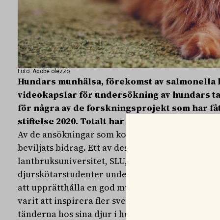
Foto: Adobe olezzo
Hundars munhälsa, förekomst av salmonella 
videokapslar för undersökning av hundars t
för några av de forskningsprojekt som har få
stiftelse 2020. Totalt har 418 000 kronor delats
Av de ansökningar som kom in till Svelands stifte
beviljats bidrag. Ett av dessa är forskning som h
lantbruksuniversitet, SLU, i Uppsala. Där har f
djurskötarstudenter undersökt effektiviteten h
att upprätthålla en god munhälsa hos hundar. H
varit att inspirera fler svenska hundägare till a
tänderna hos sina djur i hemmet, något som de g