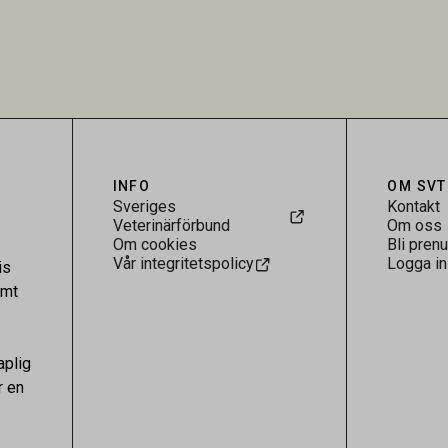
Research visar att skillnaden
särskilt hög i Zarqa och statisti
rukarländer som Sverige är
till bland annat stallhållning. Re
.
visar att hästarna har exponerats
parasiten – men inte att de fun
reservoarer eller bidrar till smit
INFO
OM SVT
Sveriges
Kontakt
Veterinärförbund
Om oss
Om cookies
Bli pren
Vår integritetspolicy
Logga in
is
amt
aplig
r en