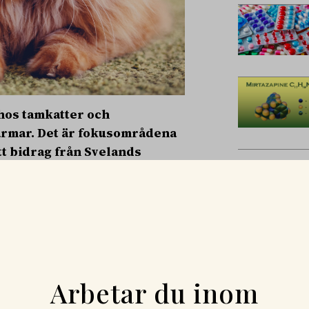
hos tamkatter och
armar. Det är fokusområdena
tt bidrag från Svelands
 ut.
lse 2020 har nio projekt
ar bedrivits på Sveriges
orskaren Lena Olsén och hennes
os olika tandvårdsprodukter för
uvudsyftet med studien har
tt kontinuerligt rengöra
Arbetar du inom
enerellt är ganska dåliga på.