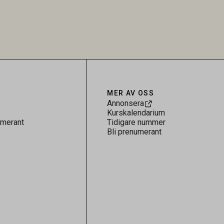
skt kopplad
understryker betydelsen av riktad
sultaten
provtagning och laboratorieanalys i
 för
kontrollen av kemiska föroreningar i
gerar som
livsmedel.
tspridning.
MER AV OSS
Annonsera
Kurskalendarium
umerant
Tidigare nummer
Bli prenumerant