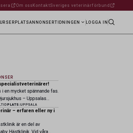
sera
Om oss
Kontakt
Sveriges veterinärförbund
URSER
PLATSANNONSER
TIDNINGEN
LOGGA IN
ONSER
specialistveterinärer!
s i en mycket spännande fas.
ursjukhus – Uppsalas
LTID
PLATS:
UPPSALA
ukhus – expanderar nu sin
inär – erfaren eller ny i
ksamhet och söker
eterinärer med
tklinik är en del av
petens som vill vara med
by Hästklinik. Vid våra