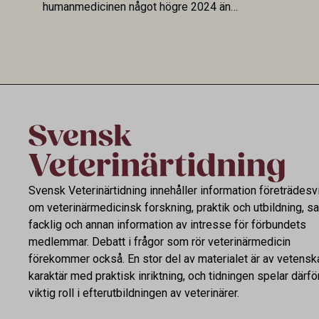
humanmedicinen något högre 2024 än
Veterinary 
2019. En ny studie i Antibiotics sätter
mot lågförb
utvecklingen inom de båda sektorerna sida
fortsatt stor
vid sida och pekar på en obalans i EU:s One
Health-arbete.
Svensk Veterinärtidning innehåller information företrädesv
om veterinärmedicinsk forskning, praktik och utbildning, s
facklig och annan information av intresse för förbundets
medlemmar. Debatt i frågor som rör veterinärmedicin
förekommer också. En stor del av materialet är av vetensk
karaktär med praktisk inriktning, och tidningen spelar därfö
viktig roll i efterutbildningen av veterinärer.