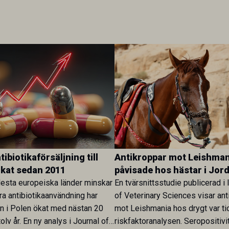
ibiotikaförsäljning till
Antikroppar mot Leishman
ökat sedan 2011
påvisade hos hästar i Jor
esta europeiska länder minskar
En tvärsnittsstudie publicerad i 
ra antibiotikaanvändning har
of Veterinary Sciences visar ant
en i Polen ökat med nästan 20
mot Leishmania hos drygt var ti
olv år. En ny analys i Journal of
riskfaktoranalysen. Seropositivi