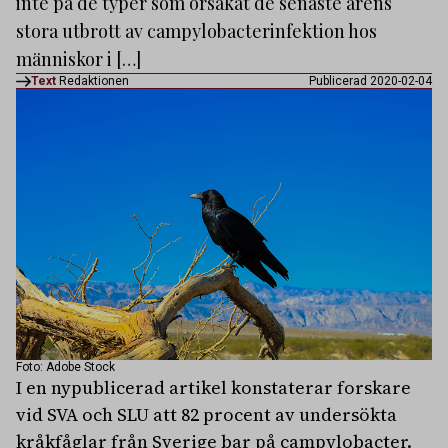
inte på de typer som orsakat de senaste årens
stora utbrott av campylobacterinfektion hos
människor i […]
Text
Redaktionen
Publicerad 2020-02-04
Foto: Adobe Stock
I en nypublicerad artikel konstaterar forskare
vid SVA och SLU att 82 procent av undersökta
kråkfåglar från Sverige bar på campylobacter.