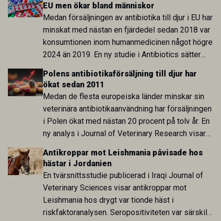
EU men ökar bland människor
Medan försäljningen av antibiotika till djur i EU har
minskat med nästan en fjärdedel sedan 2018 var
konsumtionen inom humanmedicinen något högre
2024 än 2019. En ny studie i Antibiotics sätter
utvecklingen inom de båda sektorerna sida vid
Polens antibiotikaförsäljning till djur har
sida och pekar på en obalans i EU:s One Health-
ökat sedan 2011
arbete.
Medan de flesta europeiska länder minskar sin
veterinära antibiotikaanvändning har försäljningen
i Polen ökat med nästan 20 procent på tolv år. En
ny analys i Journal of Veterinary Research visar
att skillnaden mot lågförbrukarländer som
Antikroppar mot Leishmania påvisade hos
Sverige är fortsatt stor.
hästar i Jordanien
En tvärsnittsstudie publicerad i Iraqi Journal of
Veterinary Sciences visar antikroppar mot
Leishmania hos drygt var tionde häst i
riskfaktoranalysen. Seropositiviteten var särskilt