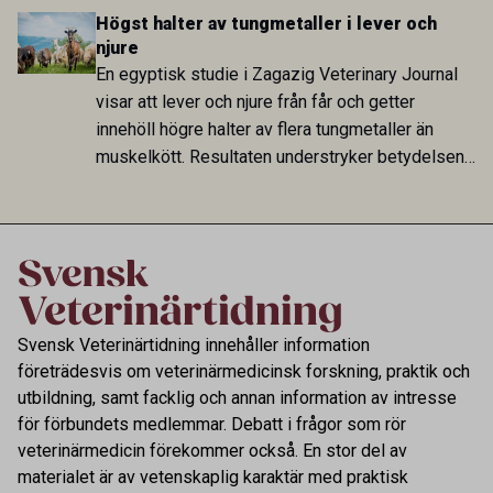
hög i Zarqa och statistiskt kopplad till bland
Högst halter av tungmetaller i lever och
annat stallhållning. Resultaten visar att hästarna
njure
har exponerats för parasiten – men inte att de
En egyptisk studie i Zagazig Veterinary Journal
fungerar som reservoarer eller bidrar till
visar att lever och njure från får och getter
smittspridning.
innehöll högre halter av flera tungmetaller än
muskelkött. Resultaten understryker betydelsen
av riktad provtagning och laboratorieanalys i
kontrollen av kemiska föroreningar i livsmedel.
Svensk Veterinärtidning innehåller information
företrädesvis om veterinärmedicinsk forskning, praktik och
utbildning, samt facklig och annan information av intresse
för förbundets medlemmar. Debatt i frågor som rör
veterinärmedicin förekommer också. En stor del av
materialet är av vetenskaplig karaktär med praktisk