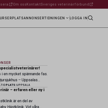
sera
Om oss
Kontakt
Sveriges veterinärförbund
URSER
PLATSANNONSER
TIDNINGEN
LOGGA IN
ONSER
specialistveterinärer!
s i en mycket spännande fas.
ursjukhus – Uppsalas
LTID
PLATS:
UPPSALA
ukhus – expanderar nu sin
inär – erfaren eller ny i
ksamhet och söker
eterinärer med
tklinik är en del av
petens som vill vara med
by Hästklinik. Vid våra