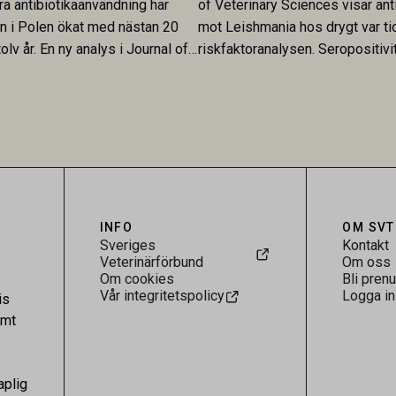
ra antibiotikaanvändning har
of Veterinary Sciences visar ant
en i Polen ökat med nästan 20
mot Leishmania hos drygt var ti
olv år. En ny analys i Journal of
riskfaktoranalysen. Seropositivi
Research visar att skillnaden
särskilt hög i Zarqa och statisti
rukarländer som Sverige är
till bland annat stallhållning. Re
.
visar att hästarna har exponerats
parasiten – men inte att de fun
reservoarer eller bidrar till smit
INFO
OM SVT
Sveriges
Kontakt
Veterinärförbund
Om oss
Om cookies
Bli pren
Vår integritetspolicy
Logga in
is
amt
aplig