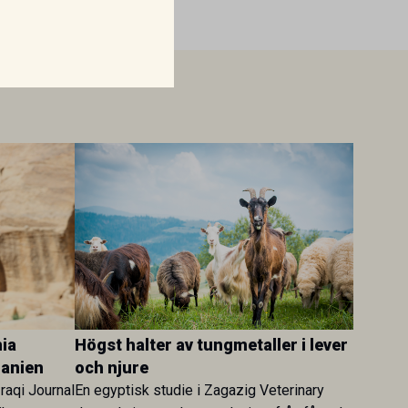
ia
Högst halter av tungmetaller i lever
danien
och njure
Iraqi Journal
En egyptisk studie i Zagazig Veterinary