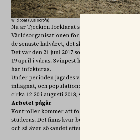
Wild boar (Sus scrofa)
Nu är Tjeckien förklarat som fritt från afrikansk
Världsorganisationen för djurhälsa (OIE). Det efte
de senaste halvåret, det skriver Land Lantbruk.
Det var den 21 juni 2017 som utbrottet började o
19 april i våras. Svinpest hittades i 230 vildsvi
har infekteras.
Under perioden jagades vildsvinen intensivt in
inhägnat, och populationen minskades från mellan 2
cirka 12-20 i augusti 2018, skriver Land Lantbruk.
Arbetet pågår
Kontroller kommer att fortsätta och alla döda g
studeras. Det finns kvar begränsningar för djurt
och så även sökandet efter vildsvin.