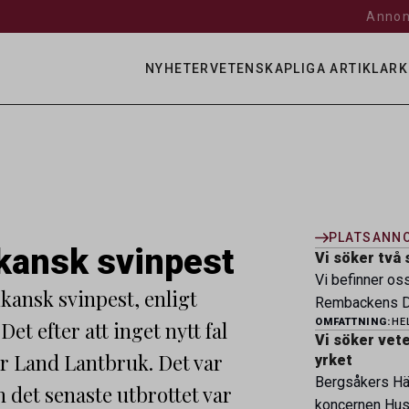
Annon
NYHETER
VETENSKAPLIGA ARTIKLAR
K
PLATSANN
ikansk svinpest
Vi söker två 
Vi befinner os
ikansk svinpest, enligt
Rembackens Dj
OMFATTNING:
HE
et efter att inget nytt fal
ledande djursj
Vi söker veter
specialistver
er Land Lantbruk. Det var
yrket
legitimerade v
Bergsåkers Häs
 det senaste utbrottet var
specialistkom
koncernen Husa