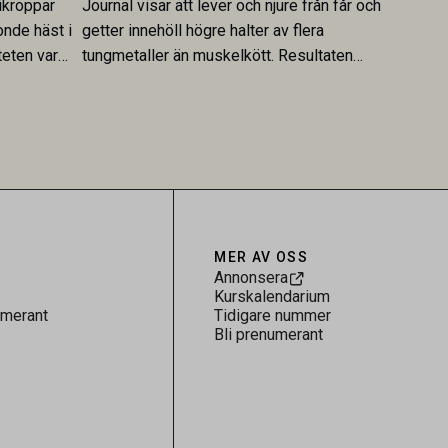
ikroppar
Journal visar att lever och njure från får och
onde häst i
getter innehöll högre halter av flera
teten var
tungmetaller än muskelkött. Resultaten
skt kopplad
understryker betydelsen av riktad
sultaten
provtagning och laboratorieanalys i
 för
kontrollen av kemiska föroreningar i
gerar som
livsmedel.
tspridning.
MER AV OSS
Annonsera
Kurskalendarium
umerant
Tidigare nummer
Bli prenumerant