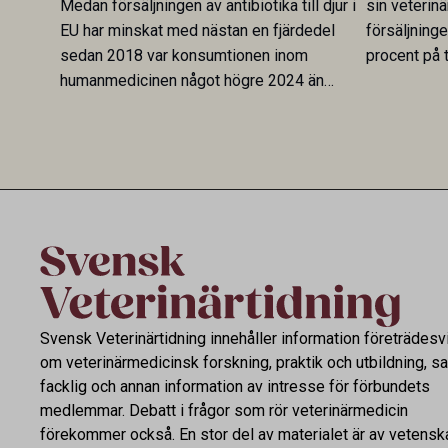
Medan försäljningen av antibiotika till djur i
sin veterinä
EU har minskat med nästan en fjärdedel
försäljning
sedan 2018 var konsumtionen inom
procent på t
humanmedicinen något högre 2024 än
Veterinary 
2019. En ny studie i Antibiotics sätter
mot lågförb
utvecklingen inom de båda sektorerna sida
fortsatt stor
vid sida och pekar på en obalans i EU:s One
Health-arbete.
Svensk Veterinärtidning innehåller information företrädesv
om veterinärmedicinsk forskning, praktik och utbildning, s
facklig och annan information av intresse för förbundets
medlemmar. Debatt i frågor som rör veterinärmedicin
förekommer också. En stor del av materialet är av vetensk