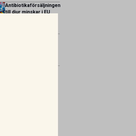
Antibiotikaförsäljningen
till djur minskar i EU
men ökar bland
människor
Mirtazapin – en
växande roll inom
veterinär
gastroenterologi