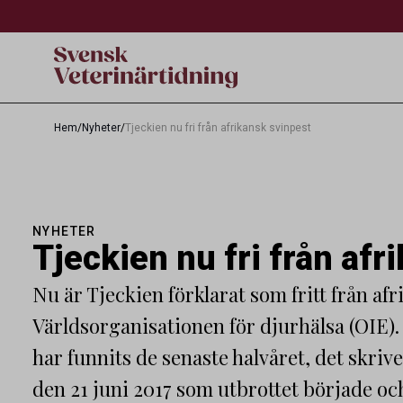
Hem
/
Nyheter
/
Tjeckien nu fri från afrikansk svinpest
NYHETER
Tjeckien nu fri från afr
Nu är Tjeckien förklarat som fritt från afr
Världsorganisationen för djurhälsa (OIE). D
har funnits de senaste halvåret, det skriv
den 21 juni 2017 som utbrottet började och