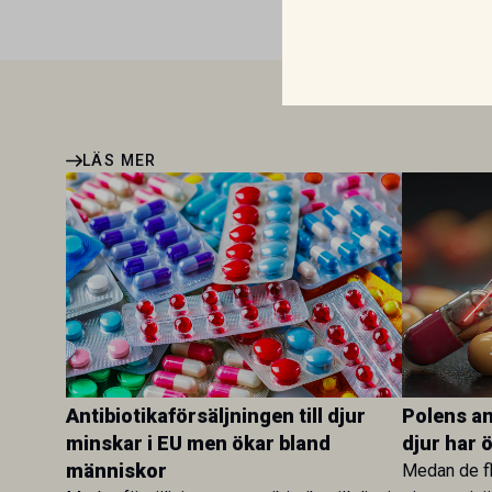
LÄS MER
Antibiotikaförsäljningen till djur
Polens ant
minskar i EU men ökar bland
djur har 
människor
Medan de fl