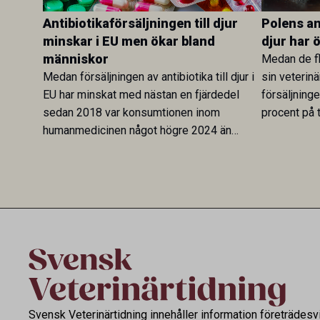
Antibiotikaförsäljningen till djur
Polens ant
minskar i EU men ökar bland
djur har 
människor
Medan de fl
Medan försäljningen av antibiotika till djur i
sin veterinä
EU har minskat med nästan en fjärdedel
försäljning
sedan 2018 var konsumtionen inom
procent på t
humanmedicinen något högre 2024 än
Veterinary 
2019. En ny studie i Antibiotics sätter
mot lågförb
utvecklingen inom de båda sektorerna sida
fortsatt stor
vid sida och pekar på en obalans i EU:s One
Health-arbete.
Svensk Veterinärtidning innehåller information företrädesv