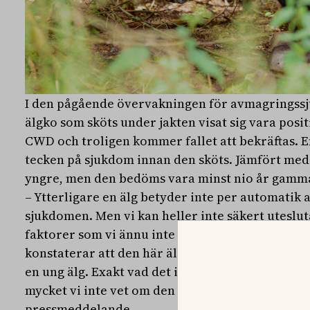
I den pågående övervakningen för avmagringssj
älgko som sköts under jakten visat sig vara posit
CWD och troligen kommer fallet att bekräftas. E
tecken på sjukdom innan den sköts. Jämfört med 
yngre, men den bedöms vara minst nio år gamma
– Ytterligare en älg betyder inte per automatik a
sjukdomen. Men vi kan heller inte säkert utesluta
faktorer som vi ännu inte känner till som påver
konstaterar att den här älgen är yngre än tidiga
en ung älg. Exakt vad det innebär har vi inte sva
mycket vi inte vet om den här sjukdomen, säger
pressmeddelande.