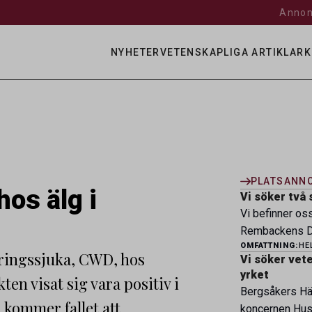
Annon
NYHETER
VETENSKAPLIGA ARTIKLAR
K
PLATSANN
hos älg i
Vi söker två 
Vi befinner os
Rembackens Dj
OMFATTNING:
HE
ledande djursj
ringssjuka, CWD, hos
Vi söker veter
specialistver
yrket
en visat sig vara positiv i
legitimerade v
Bergsåkers Häs
specialistkom
 kommer fallet att
koncernen Husa