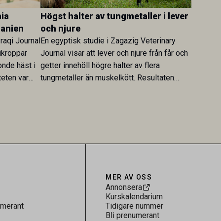
ia
Högst halter av tungmetaller i lever
danien
och njure
Iraqi Journal
En egyptisk studie i Zagazig Veterinary
ikroppar
Journal visar att lever och njure från får och
onde häst i
getter innehöll högre halter av flera
teten var
tungmetaller än muskelkött. Resultaten
skt kopplad
understryker betydelsen av riktad
sultaten
provtagning och laboratorieanalys i
 för
kontrollen av kemiska föroreningar i
gerar som
livsmedel.
tspridning.
MER AV OSS
Annonsera
Kurskalendarium
umerant
Tidigare nummer
Bli prenumerant