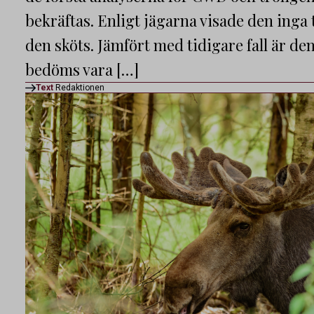
bekräftas. Enligt jägarna visade den ing
den sköts. Jämfört med tidigare fall är d
bedöms vara […]
Text
Redaktionen