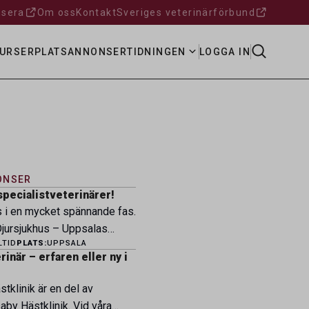
sera
Om oss
Kontakt
Sveriges veterinärförbund
URSER
PLATSANNONSER
TIDNINGEN
LOGGA IN
ONSER
specialistveterinärer!
s i en mycket spännande fas.
ursjukhus – Uppsalas
LTID
PLATS:
UPPSALA
ukhus – expanderar nu sin
inär – erfaren eller ny i
ksamhet och söker
eterinärer med
tklinik är en del av
petens som vill vara med
by Hästklinik. Vid våra