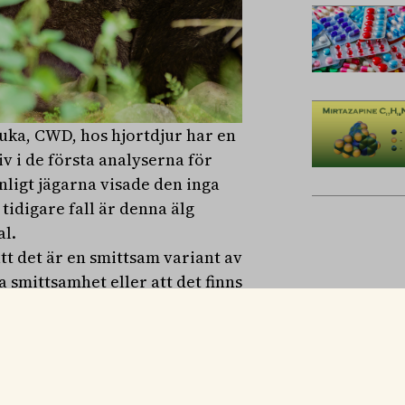
uka, CWD, hos hjortdjur har en
iv i de första analyserna för
nligt jägarna visade den inga
tidigare fall är denna älg
l.
tt det är en smittsam variant av
 smittsamhet eller att det finns
kar utveckling av sjukdomen. Vi
re fall, men det handlar inte om
r på, det finns fortfarande
 Maria Nöremark på SVA i ett