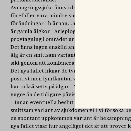
Avmagringssjuka finns i dels smittsamma variant
förefaller vara mindre smittsamma och eventue
förändringar i hjärnan. Under våren 2019 upptä
år gamla älgkor i Arjeplog och Arvidsjaur. Där
provtagning i området under älgjakten och rens
Det finns ingen enskild analysmetod som kan avg
älg är en smittsam variant av sjukdomen eller in
sikt genom att kombinera olika diagnostiska test
Det nya fallet liknar de två tidigare fallen geno
positivt men lymfknutan var negativ i första 
har också setts på älgar i Norge och Finland. Me
yngre än de tidigare påvisade fallen, som har var
– Innan eventuella beslut tas om långsiktiga åtg
smittsam variant av sjukdomen vill vi försöka 
en spontant uppkommen variant är bekämpnings
nya fallet visar hur angeläget det är att prover 