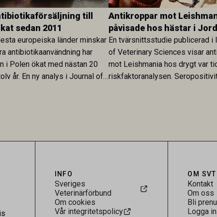
ibiotikaförsäljning till
Antikroppar mot Leishman
ökat sedan 2011
påvisade hos hästar i Jor
esta europeiska länder minskar
En tvärsnittsstudie publicerad i 
ra antibiotikaanvändning har
of Veterinary Sciences visar ant
en i Polen ökat med nästan 20
mot Leishmania hos drygt var ti
olv år. En ny analys i Journal of
riskfaktoranalysen. Seropositivi
Research visar att skillnaden
särskilt hög i Zarqa och statisti
rukarländer som Sverige är
till bland annat stallhållning. Re
.
visar att hästarna har exponerats
parasiten – men inte att de fun
reservoarer eller bidrar till smit
INFO
OM SVT
Sveriges
Kontakt
Veterinärförbund
Om oss
Om cookies
Bli pren
Vår integritetspolicy
Logga in
is