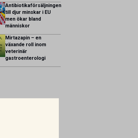
Antibiotikaförsäljningen
till djur minskar i EU
men ökar bland
människor
Mirtazapin – en
växande roll inom
veterinär
gastroenterologi