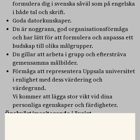
formulera dig i svenska såväl som på engelska
i både tal och skrift.
Goda datorkunskaper.
Du är noggrann, god organisationsförmåga
och har lätt för att formulera och anpassa ett
budskap till olika målgrupper.
Du gillar att arbeta i grupp och eftersträva
gemensamma målbilder.
Förmåga att representera Uppsala universitet
i enlighet med dess värdering och
värdegrund.
Vi kommer att lägga stor vikt vid dina
personliga egenskaper och färdigheter.
Önskvärt/meriterande i övrigt
Önskvärt att du har erfarenhet av
dataprogrammet Tick@lab alt annat