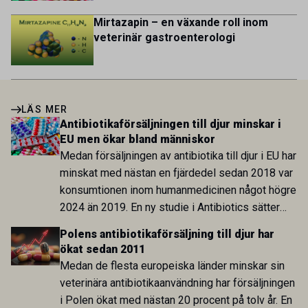
Mirtazapin – en växande roll inom
veterinär gastroenterologi
LÄS MER
Antibiotikaförsäljningen till djur minskar i
EU men ökar bland människor
Medan försäljningen av antibiotika till djur i EU har
minskat med nästan en fjärdedel sedan 2018 var
konsumtionen inom humanmedicinen något högre
2024 än 2019. En ny studie i Antibiotics sätter
utvecklingen inom de båda sektorerna sida vid
Polens antibiotikaförsäljning till djur har
sida och pekar på en obalans i EU:s One Health-
ökat sedan 2011
arbete.
Medan de flesta europeiska länder minskar sin
veterinära antibiotikaanvändning har försäljningen
i Polen ökat med nästan 20 procent på tolv år. En