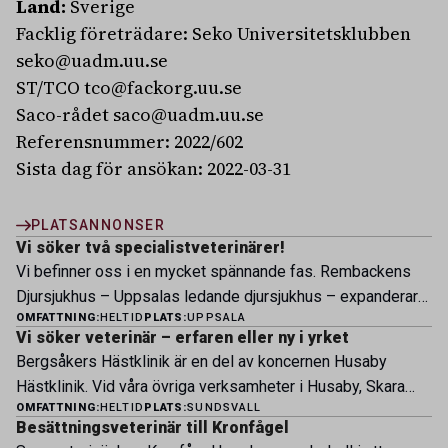
Land:
Sverige
Facklig företrädare:
Seko Universitetsklubben
seko@uadm.uu.se
ST/TCO tco@fackorg.uu.se
Saco-rådet saco@uadm.uu.se
Referensnummer:
2022/602
Sista dag för ansökan:
2022-03-31
PLATSANNONSER
Vi söker två specialistveterinärer!
Vi befinner oss i en mycket spännande fas. Rembackens
Djursjukhus – Uppsalas ledande djursjukhus – expanderar
OMFATTNING:
HELTID
PLATS:
UPPSALA
nu sin specialistverksamhet och söker legitimerade
Vi söker veterinär – erfaren eller ny i yrket
veterinärer med specialistkompetens som vill vara med
Bergsåkers Hästklinik är en del av koncernen Husaby
och forma vårt nästa kapitel. Hos oss möter du ett
Hästklinik. Vid våra övriga verksamheter i Husaby, Skara
engagerat team, moderna faciliteter och verkliga
OMFATTNING:
HELTID
PLATS:
SUNDSVALL
och Bjertorp jobbar idag ett 60-tal medarbetare. Om kliniken
möjligheter att bedriva avancerad djursjukvård. Vad vi
Besättningsveterinär till Kronfågel
Bergsåkers Hästklinik bedriver veterinärverksamhet i en
erbjuder Särskilt meriterande: […]