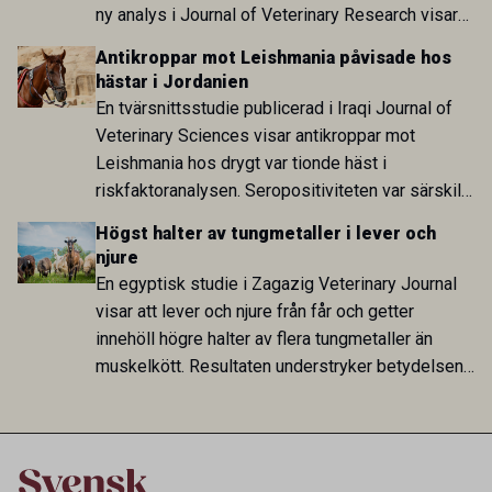
ny analys i Journal of Veterinary Research visar
att skillnaden mot lågförbrukarländer som
Antikroppar mot Leishmania påvisade hos
Sverige är fortsatt stor.
hästar i Jordanien
En tvärsnittsstudie publicerad i Iraqi Journal of
Veterinary Sciences visar antikroppar mot
Leishmania hos drygt var tionde häst i
riskfaktoranalysen. Seropositiviteten var särskilt
hög i Zarqa och statistiskt kopplad till bland
Högst halter av tungmetaller i lever och
annat stallhållning. Resultaten visar att hästarna
njure
har exponerats för parasiten – men inte att de
En egyptisk studie i Zagazig Veterinary Journal
fungerar som reservoarer eller bidrar till
visar att lever och njure från får och getter
smittspridning.
innehöll högre halter av flera tungmetaller än
muskelkött. Resultaten understryker betydelsen
av riktad provtagning och laboratorieanalys i
kontrollen av kemiska föroreningar i livsmedel.