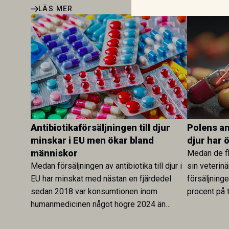
LÄS MER
Antibiotikaförsäljningen till djur
Polens ant
minskar i EU men ökar bland
djur har 
människor
Medan de fl
Medan försäljningen av antibiotika till djur i
sin veterinä
EU har minskat med nästan en fjärdedel
försäljning
sedan 2018 var konsumtionen inom
procent på t
humanmedicinen något högre 2024 än
Veterinary 
2019. En ny studie i Antibiotics sätter
mot lågförb