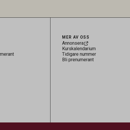
 för
kontrollen av kemiska föroreningar i
gerar som
livsmedel.
tspridning.
MER AV OSS
Annonsera
Kurskalendarium
umerant
Tidigare nummer
Bli prenumerant