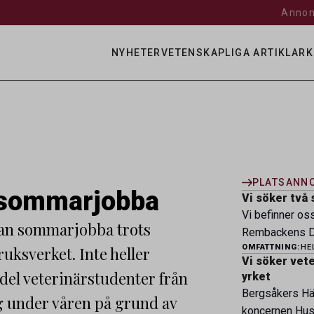
Annon
NYHETER
VETENSKAPLIGA ARTIKLAR
K
PLATSANN
r sommarjobba
Vi söker två 
Vi befinner os
 kan sommarjobba trots
Rembackens Dj
OMFATTNING:
HE
ksverket. Inte heller
ledande djursj
Vi söker veter
specialistver
del veterinärstudenter från
yrket
legitimerade v
Bergsåkers Häs
g under våren på grund av
specialistkom
koncernen Husa