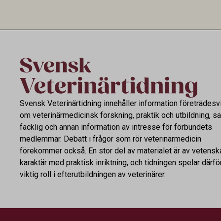
utvecklingen inom de båda sektorerna sida
fortsatt stor
vid sida och pekar på en obalans i EU:s One
Health-arbete.
Svensk Veterinärtidning innehåller information företrädesv
om veterinärmedicinsk forskning, praktik och utbildning, s
facklig och annan information av intresse för förbundets
medlemmar. Debatt i frågor som rör veterinärmedicin
förekommer också. En stor del av materialet är av vetensk
karaktär med praktisk inriktning, och tidningen spelar därfö
viktig roll i efterutbildningen av veterinärer.