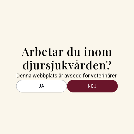
ommarjobba trots missade
Arbetar du inom
 heller Livsmedelsverket ser
 SLU missat några moment i sin
djursjukvården?
river VeterinärMagazinet.
 tillförordnad veterinär endast
Denna webbplats är avsedd för veterinärer.
ör.
JA
NEJ