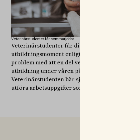
Veterinärstudenter får sommarjobba
Veterinärstudenter får dispens så att de kan s
utbildningsmoment enligt Jordbruksverket. Inte
problem med att en del veterinärstudenter från
utbildning under våren på grund av covid-19 sk
Veterinärstudenten bär själv ansvar för att som
utföra arbetsuppgifter som hen har kompetens f