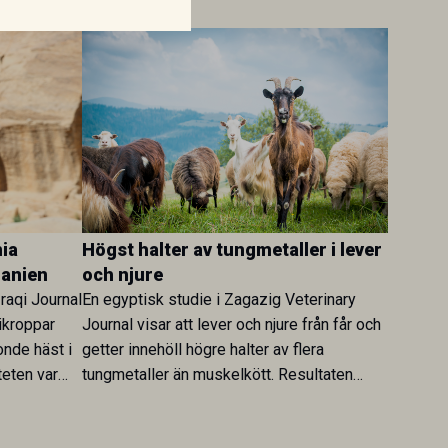
ia
Högst halter av tungmetaller i lever
danien
och njure
Iraqi Journal
En egyptisk studie i Zagazig Veterinary
ikroppar
Journal visar att lever och njure från får och
onde häst i
getter innehöll högre halter av flera
teten var
tungmetaller än muskelkött. Resultaten
skt kopplad
understryker betydelsen av riktad
sultaten
provtagning och laboratorieanalys i