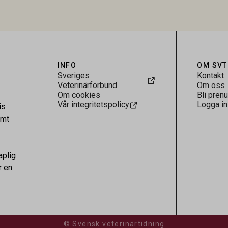
.
visar att hästarna har exponerats
parasiten – men inte att de fun
reservoarer eller bidrar till smit
INFO
OM SVT
Sveriges
Kontakt
Veterinärförbund
Om oss
Om cookies
Bli pren
Vår integritetspolicy
Logga in
is
amt
aplig
r en
© Svensk veterinärtidning