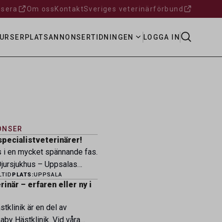
sera
Om oss
Kontakt
Sveriges veterinärförbund
URSER
PLATSANNONSER
TIDNINGEN
LOGGA IN
ONSER
specialistveterinärer!
s i en mycket spännande fas.
ursjukhus – Uppsalas
LTID
PLATS:
UPPSALA
ukhus – expanderar nu sin
inär – erfaren eller ny i
ksamhet och söker
eterinärer med
tklinik är en del av
petens som vill vara med
by Hästklinik. Vid våra