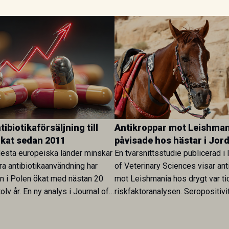
ibiotikaförsäljning till
Antikroppar mot Leishman
ökat sedan 2011
påvisade hos hästar i Jor
esta europeiska länder minskar
En tvärsnittsstudie publicerad i 
ra antibiotikaanvändning har
of Veterinary Sciences visar ant
en i Polen ökat med nästan 20
mot Leishmania hos drygt var ti
olv år. En ny analys i Journal of
riskfaktoranalysen. Seropositivi
Research visar att skillnaden
särskilt hög i Zarqa och statisti
rukarländer som Sverige är
till bland annat stallhållning. Re