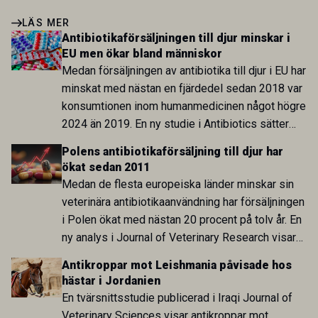
LÄS MER
Antibiotikaförsäljningen till djur minskar i
EU men ökar bland människor
Medan försäljningen av antibiotika till djur i EU har
minskat med nästan en fjärdedel sedan 2018 var
konsumtionen inom humanmedicinen något högre
2024 än 2019. En ny studie i Antibiotics sätter
utvecklingen inom de båda sektorerna sida vid
Polens antibiotikaförsäljning till djur har
sida och pekar på en obalans i EU:s One Health-
ökat sedan 2011
arbete.
Medan de flesta europeiska länder minskar sin
veterinära antibiotikaanvändning har försäljningen
i Polen ökat med nästan 20 procent på tolv år. En
ny analys i Journal of Veterinary Research visar
att skillnaden mot lågförbrukarländer som
Antikroppar mot Leishmania påvisade hos
Sverige är fortsatt stor.
hästar i Jordanien
En tvärsnittsstudie publicerad i Iraqi Journal of
Veterinary Sciences visar antikroppar mot