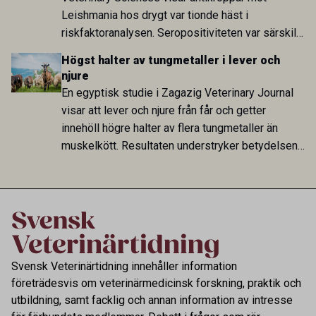
Leishmania hos drygt var tionde häst i
riskfaktoranalysen. Seropositiviteten var särskilt
hög i Zarqa och statistiskt kopplad till bland
Högst halter av tungmetaller i lever och
annat stallhållning. Resultaten visar att hästarna
njure
har exponerats för parasiten – men inte att de
En egyptisk studie i Zagazig Veterinary Journal
fungerar som reservoarer eller bidrar till
visar att lever och njure från får och getter
smittspridning.
innehöll högre halter av flera tungmetaller än
muskelkött. Resultaten understryker betydelsen
av riktad provtagning och laboratorieanalys i
kontrollen av kemiska föroreningar i livsmedel.
Svensk Veterinärtidning innehåller information
företrädesvis om veterinärmedicinsk forskning, praktik och
utbildning, samt facklig och annan information av intresse