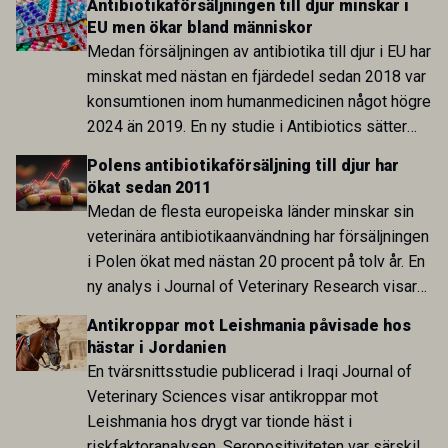
Antibiotikaförsäljningen till djur minskar i
EU men ökar bland människor
Medan försäljningen av antibiotika till djur i EU har
minskat med nästan en fjärdedel sedan 2018 var
konsumtionen inom humanmedicinen något högre
2024 än 2019. En ny studie i Antibiotics sätter
utvecklingen inom de båda sektorerna sida vid
Polens antibiotikaförsäljning till djur har
sida och pekar på en obalans i EU:s One Health-
ökat sedan 2011
arbete.
Medan de flesta europeiska länder minskar sin
veterinära antibiotikaanvändning har försäljningen
i Polen ökat med nästan 20 procent på tolv år. En
ny analys i Journal of Veterinary Research visar
att skillnaden mot lågförbrukarländer som
Antikroppar mot Leishmania påvisade hos
Sverige är fortsatt stor.
hästar i Jordanien
En tvärsnittsstudie publicerad i Iraqi Journal of
Veterinary Sciences visar antikroppar mot
Leishmania hos drygt var tionde häst i
riskfaktoranalysen. Seropositiviteten var särskilt