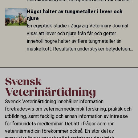
hög i Zarqa och statistiskt kopplad till bland
Högst halter av tungmetaller i lever och
annat stallhållning. Resultaten visar att hästarna
njure
har exponerats för parasiten – men inte att de
En egyptisk studie i Zagazig Veterinary Journal
fungerar som reservoarer eller bidrar till
visar att lever och njure från får och getter
smittspridning.
innehöll högre halter av flera tungmetaller än
muskelkött. Resultaten understryker betydelsen
av riktad provtagning och laboratorieanalys i
kontrollen av kemiska föroreningar i livsmedel.
Svensk Veterinärtidning innehåller information
företrädesvis om veterinärmedicinsk forskning, praktik och
utbildning, samt facklig och annan information av intresse
för förbundets medlemmar. Debatt i frågor som rör
veterinärmedicin förekommer också. En stor del av