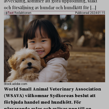
avveckling, kommer att göra uppfödning, slakt
och försäljning av hundar och hundkött för […]
Text
Redaktionen
Publicerad 2024-01-15
Stock.adobe.com
World Small Animal Veterinary Association
(WSAVA) välkomnar Sydkoreas beslut att
förbjuda handel med hundkött. För
närvarande avlas och avlivas upp till en