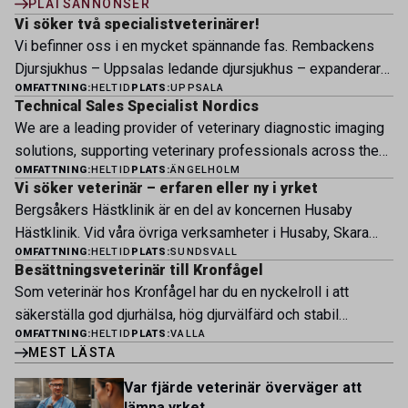
PLATSANNONSER
Vi söker två specialistveterinärer!
Vi befinner oss i en mycket spännande fas. Rembackens
Djursjukhus – Uppsalas ledande djursjukhus – expanderar
OMFATTNING:
HELTID
PLATS:
UPPSALA
nu sin specialistverksamhet och söker legitimerade
Technical Sales Specialist Nordics
veterinärer med specialistkompetens som vill vara med
We are a leading provider of veterinary diagnostic imaging
och forma vårt nästa kapitel. Hos oss möter du ett
solutions, supporting veterinary professionals across the
engagerat team, moderna faciliteter och verkliga
OMFATTNING:
HELTID
PLATS:
ÄNGELHOLM
Nordic region with innovative technology, expert advice, and
möjligheter att bedriva avancerad djursjukvård. Vad vi
Vi söker veterinär – erfaren eller ny i yrket
dedicated customer service. Business context Our mission
erbjuder Särskilt meriterande: […]
Bergsåkers Hästklinik är en del av koncernen Husaby
is to help veterinarians deliver the highest standard of care
Hästklinik. Vid våra övriga verksamheter i Husaby, Skara
by providing advanced imaging systems, software, and
OMFATTNING:
HELTID
PLATS:
SUNDSVALL
och Bjertorp jobbar idag ett 60-tal medarbetare. Om kliniken
technical expertise that support accurate and efficient
Besättningsveterinär till Kronfågel
Bergsåkers Hästklinik bedriver veterinärverksamhet i en
diagnostics. […]
Som veterinär hos Kronfågel har du en nyckelroll i att
modern klinik vid Bergsåkers travbana, Sundsvall. Vi
säkerställa god djurhälsa, hög djurvälfärd och stabil
erbjuder ett mångfasetterat utbud av undersökningar och
OMFATTNING:
HELTID
PLATS:
VALLA
produktion genom hela värdekedjan. Du arbetar nära våra
behandlingar i välutrustade lokaler. Vi har cirka 7 500
MEST LÄSTA
kontrakterade uppfödare och tillsammans med kollegor
patienter […]
inom produktion, kläckeri, slakt och kvalitet. Rollen präglas
Var fjärde veterinär överväger att
av proaktivt arbete, kunskapsdelning och kontinuerlig
lämna yrket