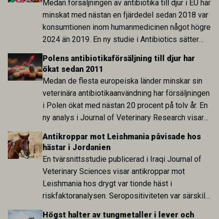
Medan försäljningen av antibiotika till djur i EU har
minskat med nästan en fjärdedel sedan 2018 var
konsumtionen inom humanmedicinen något högre
2024 än 2019. En ny studie i Antibiotics sätter
utvecklingen inom de båda sektorerna sida vid
Polens antibiotikaförsäljning till djur har
sida och pekar på en obalans i EU:s One Health-
ökat sedan 2011
arbete.
Medan de flesta europeiska länder minskar sin
veterinära antibiotikaanvändning har försäljningen
i Polen ökat med nästan 20 procent på tolv år. En
ny analys i Journal of Veterinary Research visar
att skillnaden mot lågförbrukarländer som
Antikroppar mot Leishmania påvisade hos
Sverige är fortsatt stor.
hästar i Jordanien
En tvärsnittsstudie publicerad i Iraqi Journal of
Veterinary Sciences visar antikroppar mot
Leishmania hos drygt var tionde häst i
riskfaktoranalysen. Seropositiviteten var särskilt
hög i Zarqa och statistiskt kopplad till bland
Högst halter av tungmetaller i lever och