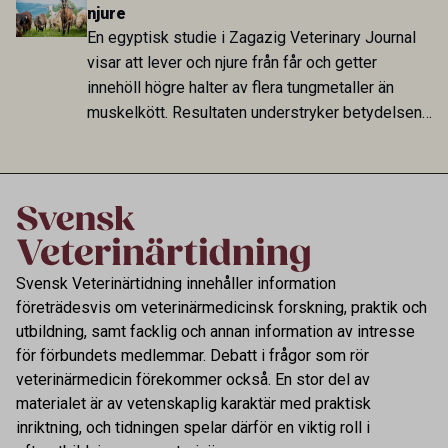
annat stallhållning. Resultaten visar att hästarna
njure
har exponerats för parasiten – men inte att de
En egyptisk studie i Zagazig Veterinary Journal
fungerar som reservoarer eller bidrar till
visar att lever och njure från får och getter
smittspridning.
innehöll högre halter av flera tungmetaller än
muskelkött. Resultaten understryker betydelsen
av riktad provtagning och laboratorieanalys i
kontrollen av kemiska föroreningar i livsmedel.
Svensk Veterinärtidning innehåller information
företrädesvis om veterinärmedicinsk forskning, praktik och
utbildning, samt facklig och annan information av intresse
för förbundets medlemmar. Debatt i frågor som rör
veterinärmedicin förekommer också. En stor del av
materialet är av vetenskaplig karaktär med praktisk
inriktning, och tidningen spelar därför en viktig roll i