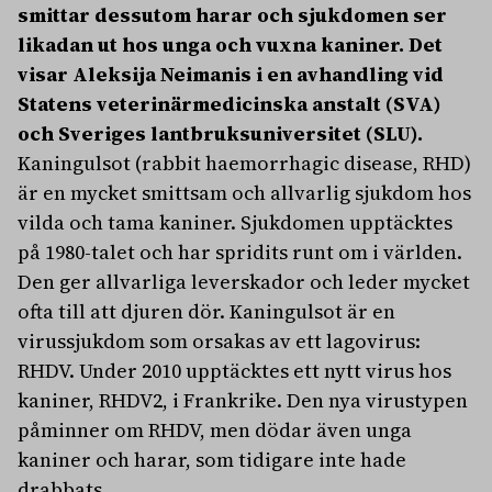
smittar dessutom harar och sjukdomen ser
likadan ut hos unga och vuxna kaniner. Det
visar Aleksija Neimanis i en avhandling vid
Statens veterinärmedicinska anstalt (SVA)
och Sveriges lantbruksuniversitet (SLU).
Kaningulsot (rabbit haemorrhagic disease, RHD)
är en mycket smittsam och allvarlig sjukdom hos
vilda och tama kaniner. Sjukdomen upptäcktes
på 1980-talet och har spridits runt om i världen.
Den ger allvarliga leverskador och leder mycket
ofta till att djuren dör. Kaningulsot är en
virussjukdom som orsakas av ett lagovirus:
RHDV. Under 2010 upptäcktes ett nytt virus hos
kaniner, RHDV2, i Frankrike. Den nya virustypen
påminner om RHDV, men dödar även unga
kaniner och harar, som tidigare inte hade
drabbats.