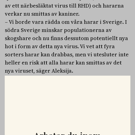
av ett närbesläktat virus till RHD) och hararna
verkar nu smittas av kaniner.
– Vi borde vara rädda om våra harar i Sverige. I
södra Sverige minskar populationerna av
skogshare och nu finns dessutom potentiellt nya
hot i form av detta nya virus. Vi vet att fyra
sorters harar kan drabbas, men vi utesluter inte
heller en risk att alla harar kan smittas av det
nya viruset, säger Aleksija.
Mer forskning behövs för att
minimera sjukdomen
Aleksija menar att det är viktigt med fortsatt
övervakning av olika typer av kaningulsotsvirus
i Sverige. Informationen kan bidra till att
förebygga eller minimera sjukdomen i
exempelvis isolerade populationer av harar,
samt för att säkerställa att effektiva vacciner