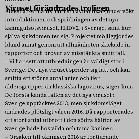
Viruset förändrades troligen
Aleksija Neimanis har i sin avhandling undersökt
introduktionen och spridningen av det nya
kaningulsotsviruset, RHDV2, i Sverige, samt hur
själva sjukdomen ter sig. Projektet möjliggjordes
bland annat genom att allmänheten skickade in
rapporter och prover av misstänkta smittfall.
– Vi har sett att utbredningen är väldigt stor i
Sverige. Det nya viruset sprider sig lätt och kan
smitta ett större antal arter och fler
åldersgrupper än klassiska lagovirus, säger hon.
De första kända fallen av det nya viruset i
Sverige upptäcktes 2013, men sjukdomsläget
ändrades plötsligt våren 2016. Då rapporterades
ett stort antal utbrott i den södra hälften av
Sverige både hos vilda och tama kaniner.
– Orsaken till ökningen 2016 är fortfarande