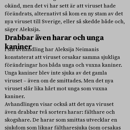
okänd, men det vi har sett är att viruset hade
förändrats, alternativt så kom en ny stam av det
nya viruset till Sverige, eller så skedde både och,
säger Aleksija.
Drabbar även harar och unga
kaniner
I sin avhandling har Aleksija Neimanis
konstaterat att viruset orsakar samma sjukliga
förändringar hos båda unga och vuxna kaniner.
Unga kaniner blev inte sjuka av det gamla
viruset – även om de smittades. Men det nya
viruset slår lika hårt mot unga som vuxna
kaniner.
Avhandlingen visar också att det nya viruset
även drabbar två sorters harar: fälthare och
skogshare. De harar som smittas utvecklar en
sjukdom som liknar fältharesjuka (som orsakas