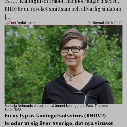
(SLU). Kaningulsot (rabbit haemorrhagic disease,
RHD) är en mycket smittsam och allvarlig sjukdom
[…]
Text
Redaktionen
Publicerad 2018-09-20
Aleksija Neimanis disputerar på ämnet kaningulsot. Foto: Therese
Selén/SVA
En ny typ av kaningulsotsvirus (RHDV2)
breder ut sig över Sverige, det nya viruset