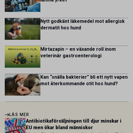
utveckling, där du bidrar till att stärka svensk
kycklingproduktion – […]
Nytt godkänt läkemedel mot allergisk
dermatit hos hund
Mirtazapin – en växande roll inom
veterinär gastroenterologi
Kan “snälla bakterier” bli ett nytt vapen
mot återkommande otit hos hund?
LÄS MER
Antibiotikaförsäljningen till djur minskar i
EU men ökar bland människor