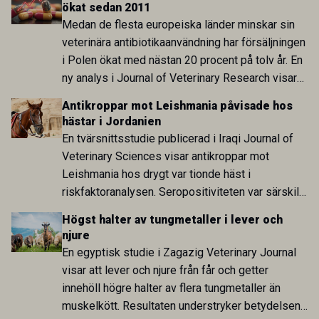
ökat sedan 2011
arbete.
Medan de flesta europeiska länder minskar sin
veterinära antibiotikaanvändning har försäljningen
i Polen ökat med nästan 20 procent på tolv år. En
ny analys i Journal of Veterinary Research visar
att skillnaden mot lågförbrukarländer som
Antikroppar mot Leishmania påvisade hos
Sverige är fortsatt stor.
hästar i Jordanien
En tvärsnittsstudie publicerad i Iraqi Journal of
Veterinary Sciences visar antikroppar mot
Leishmania hos drygt var tionde häst i
riskfaktoranalysen. Seropositiviteten var särskilt
hög i Zarqa och statistiskt kopplad till bland
Högst halter av tungmetaller i lever och
annat stallhållning. Resultaten visar att hästarna
njure
har exponerats för parasiten – men inte att de
En egyptisk studie i Zagazig Veterinary Journal
fungerar som reservoarer eller bidrar till
visar att lever och njure från får och getter
smittspridning.
innehöll högre halter av flera tungmetaller än
muskelkött. Resultaten understryker betydelsen