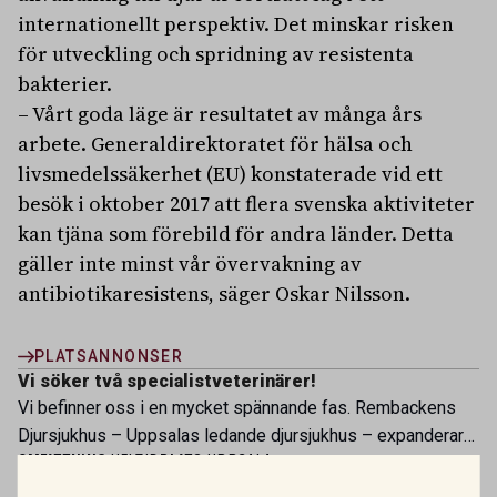
internationellt perspektiv. Det minskar risken
för utveckling och spridning av resistenta
bakterier.
– Vårt goda läge är resultatet av många års
arbete. Generaldirektoratet för hälsa och
livsmedelssäkerhet (EU) konstaterade vid ett
besök i oktober 2017 att flera svenska aktiviteter
kan tjäna som förebild för andra länder. Detta
gäller inte minst vår övervakning av
antibiotikaresistens, säger Oskar Nilsson.
PLATSANNONSER
Vi söker två specialistveterinärer!
Vi befinner oss i en mycket spännande fas. Rembackens
Djursjukhus – Uppsalas ledande djursjukhus – expanderar
OMFATTNING:
HELTID
PLATS:
UPPSALA
nu sin specialistverksamhet och söker legitimerade
Vi söker veterinär – erfaren eller ny i yrket
veterinärer med specialistkompetens som vill vara med