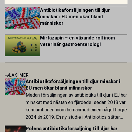
Antibiotikaförsäljningen till djur
minskar i EU men ökar bland
människor
Mirtazapin – en växande roll inom
veterinär gastroenterologi
LÄS MER
Antibiotikaförsäljningen till djur minskar i
EU men ökar bland människor
Medan försäljningen av antibiotika till djur i EU har
minskat med nästan en fjärdedel sedan 2018 var
konsumtionen inom humanmedicinen något högre
2024 än 2019. En ny studie i Antibiotics sätter
utvecklingen inom de båda sektorerna sida vid
Polens antibiotikaförsäljning till djur har
sida och pekar på en obalans i EU:s One Health-