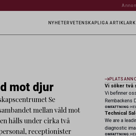
Annon
NYHETER
VETENSKAPLIGA ARTIKLAR
K
PLATSANN
ld mot djur
Vi söker två 
Vi befinner os
skapscentrumet Se
Rembackens Dj
OMFATTNING:
HE
sambandet mellan våld mot
ledande djursj
Technical Sal
specialistver
gen hålls under cirka två
We are a leadi
legitimerade v
diagnostic ima
personal, receptionister
specialistkom
OMFATTNING:
HE
veterinary pro