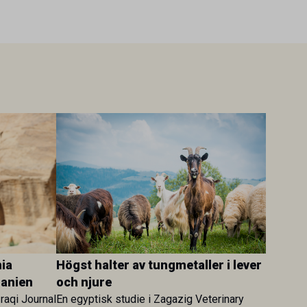
ia
Högst halter av tungmetaller i lever
danien
och njure
Iraqi Journal
En egyptisk studie i Zagazig Veterinary