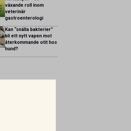
växande roll inom
veterinär
gastroenterologi
Kan “snälla bakterier”
bli ett nytt vapen mot
återkommande otit hos
hund?