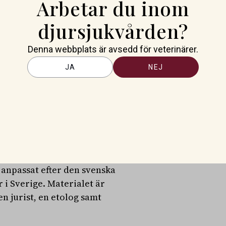
Arbetar du inom
djursjukvården?
Denna webbplats är avsedd för veterinärer.
JA
NEJ
entrumet Se Sambandet en
d mot djur och våld i nära
nder sig till både
dare. Den genomförs på den
prövat och vetenskapligt
 anpassat efter den svenska
 i Sverige. Materialet är
n jurist, en etolog samt