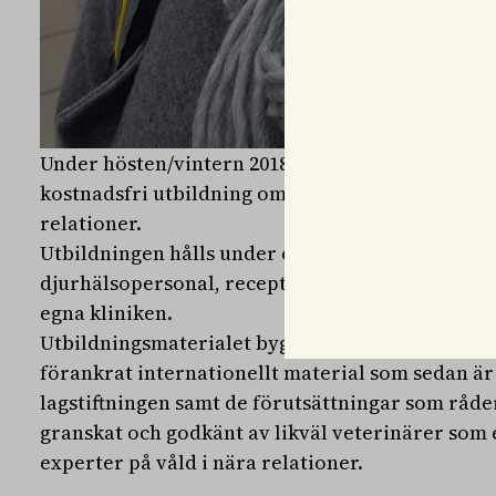
Under hösten/vintern 2018 genomför kunskapsc
kostnadsfri utbildning om sambandet mellan vål
relationer.
Utbildningen hålls under cirka två timmar och vä
djurhälsopersonal, receptionister och djurvår
egna kliniken.
Utbildningsmaterialet bygger från början på be
förankrat internationellt material som sedan är
lagstiftningen samt de förutsättningar som råder
granskat och godkänt av likväl veterinärer som e
experter på våld i nära relationer.