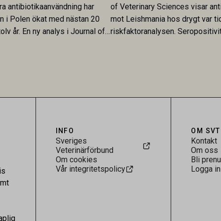
ra antibiotikaanvändning har
of Veterinary Sciences visar ant
en i Polen ökat med nästan 20
mot Leishmania hos drygt var ti
olv år. En ny analys i Journal of
riskfaktoranalysen. Seropositivi
Research visar att skillnaden
särskilt hög i Zarqa och statisti
rukarländer som Sverige är
till bland annat stallhållning. Re
.
visar att hästarna har exponerats
parasiten – men inte att de fun
reservoarer eller bidrar till smit
INFO
OM SVT
Sveriges
Kontakt
Veterinärförbund
Om oss
Om cookies
Bli pren
Vår integritetspolicy
Logga in
is
amt
aplig