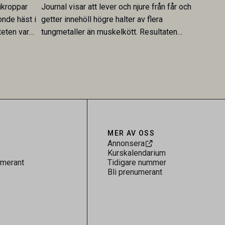
ikroppar
Journal visar att lever och njure från får och
onde häst i
getter innehöll högre halter av flera
teten var
tungmetaller än muskelkött. Resultaten
skt kopplad
understryker betydelsen av riktad
sultaten
provtagning och laboratorieanalys i
 för
kontrollen av kemiska föroreningar i
gerar som
livsmedel.
tspridning.
MER AV OSS
Annonsera
Kurskalendarium
umerant
Tidigare nummer
Bli prenumerant