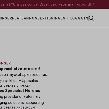
sera
Om oss
Kontakt
Sveriges veterinärförbund
URSER
PLATSANNONSER
TIDNINGEN
LOGGA IN
ONSER
specialistveterinärer!
s i en mycket spännande fas.
ursjukhus – Uppsalas
LTID
PLATS:
UPPSALA
ukhus – expanderar nu sin
es Specialist Nordics
ksamhet och söker
ng provider of veterinary
eterinärer med
ging solutions, supporting
petens som vill vara med
LTID
PLATS:
ÄNGELHOLM
fessionals across the Nordic