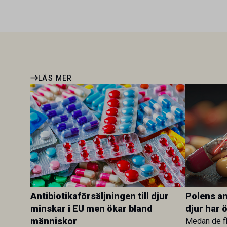
LÄS MER
Antibiotikaförsäljningen till djur
Polens ant
minskar i EU men ökar bland
djur har 
människor
Medan de fl