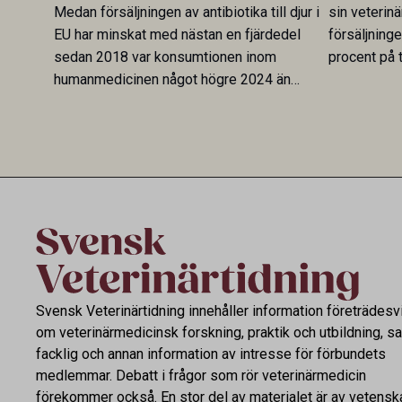
Medan försäljningen av antibiotika till djur i
sin veterinä
EU har minskat med nästan en fjärdedel
försäljning
sedan 2018 var konsumtionen inom
procent på t
humanmedicinen något högre 2024 än
Veterinary 
2019. En ny studie i Antibiotics sätter
mot lågförb
utvecklingen inom de båda sektorerna sida
fortsatt stor
vid sida och pekar på en obalans i EU:s One
Health-arbete.
Svensk Veterinärtidning innehåller information företrädesv
om veterinärmedicinsk forskning, praktik och utbildning, s
facklig och annan information av intresse för förbundets
medlemmar. Debatt i frågor som rör veterinärmedicin
förekommer också. En stor del av materialet är av vetensk