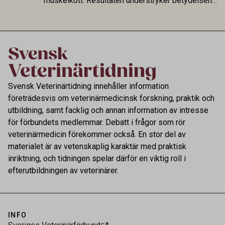
muskelkött. Resultaten understryker betydelsen
av riktad provtagning och laboratorieanalys i
kontrollen av kemiska föroreningar i livsmedel.
Svensk Veterinärtidning innehåller information
företrädesvis om veterinärmedicinsk forskning, praktik och
utbildning, samt facklig och annan information av intresse
för förbundets medlemmar. Debatt i frågor som rör
veterinärmedicin förekommer också. En stor del av
materialet är av vetenskaplig karaktär med praktisk
inriktning, och tidningen spelar därför en viktig roll i
efterutbildningen av veterinärer.
INFO