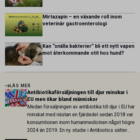
Mirtazapin – en växande roll inom
veterinär gastroenterologi
Kan “snälla bakterier” bli ett nytt vapen
mot återkommande otit hos hund?
LÄS MER
Antibiotikaförsäljningen till djur minskar i
EU men ökar bland människor
Medan försäljningen av antibiotika till djur i EU har
minskat med nästan en fjärdedel sedan 2018 var
konsumtionen inom humanmedicinen något högre
2024 än 2019. En ny studie i Antibiotics sätter
utvecklingen inom de båda sektorerna sida vid