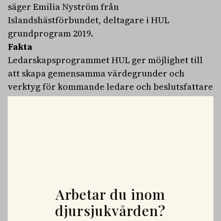
säger Emilia Nyström från
Islandshästförbundet, deltagare i HUL
grundprogram 2019.
Fakta
Ledarskapsprogrammet HUL ger möjlighet till
att skapa gemensamma värdegrunder och
verktyg för kommande ledare och beslutsfattare
i hästnäringen och dess organisationer. Tidigare
deltagare ingår i Nätverket HUL, vars syfte är att
stärka dem som grupp och bibehålla kontakten
och intresset mellan de som gått utbildningen.
PLATSANNONSER
Vi söker två specialistveterinärer!
Arbetar du inom
Vi befinner oss i en mycket spännande fas. Rembackens
Djursjukhus – Uppsalas ledande djursjukhus – expanderar
djursjukvården?
OMFATTNING:
HELTID
PLATS:
UPPSALA
nu sin specialistverksamhet och söker legitimerade