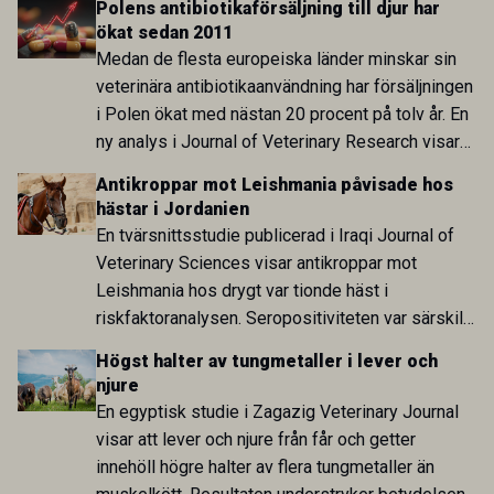
Polens antibiotikaförsäljning till djur har
sida och pekar på en obalans i EU:s One Health-
ökat sedan 2011
arbete.
Medan de flesta europeiska länder minskar sin
veterinära antibiotikaanvändning har försäljningen
i Polen ökat med nästan 20 procent på tolv år. En
ny analys i Journal of Veterinary Research visar
att skillnaden mot lågförbrukarländer som
Antikroppar mot Leishmania påvisade hos
Sverige är fortsatt stor.
hästar i Jordanien
En tvärsnittsstudie publicerad i Iraqi Journal of
Veterinary Sciences visar antikroppar mot
Leishmania hos drygt var tionde häst i
riskfaktoranalysen. Seropositiviteten var särskilt
hög i Zarqa och statistiskt kopplad till bland
Högst halter av tungmetaller i lever och
annat stallhållning. Resultaten visar att hästarna
njure
har exponerats för parasiten – men inte att de
En egyptisk studie i Zagazig Veterinary Journal
fungerar som reservoarer eller bidrar till
visar att lever och njure från får och getter
smittspridning.
innehöll högre halter av flera tungmetaller än