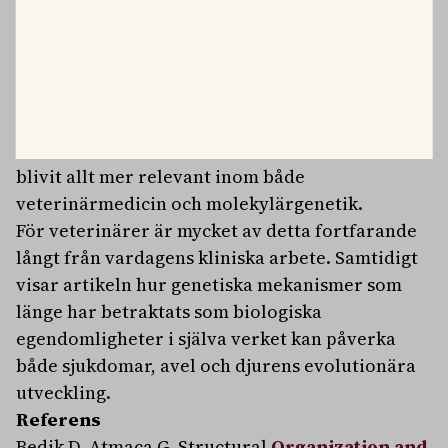
funktionella delar av djurens biologi.
Från kuriosa till modern
genomforskning
Översikten är inte en originalstudie utan en
bred sammanställning av tidigare forskning,
men den ger en ovanligt lättillgänglig
introduktion till ett område som snabbt har
blivit allt mer relevant inom både
veterinärmedicin och molekylärgenetik.
För veterinärer är mycket av detta fortfarande
långt från vardagens kliniska arbete. Samtidigt
visar artikeln hur genetiska mekanismer som
länge har betraktats som biologiska
egendomligheter i själva verket kan påverka
både sjukdomar, avel och djurens evolutionära
utveckling.
Referens
Bedik D, Atmaca G. Structural
Organization and