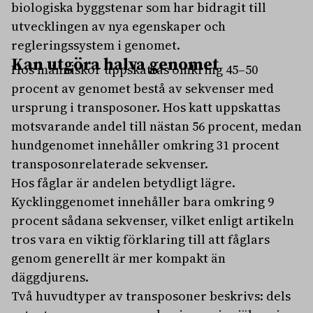
biologiska byggstenar som har bidragit till
utvecklingen av nya egenskaper och
regleringssystem i genomet.
Kan utgöra halva genomet
Hos människor uppskattas omkring 45–50
procent av genomet bestå av sekvenser med
ursprung i transposoner. Hos katt uppskattas
motsvarande andel till nästan 56 procent, medan
hundgenomet innehåller omkring 31 procent
transposonrelaterade sekvenser.
Hos fåglar är andelen betydligt lägre.
Kycklinggenomet innehåller bara omkring 9
procent sådana sekvenser, vilket enligt artikeln
tros vara en viktig förklaring till att fåglars
genom generellt är mer kompakt än
däggdjurens.
Två huvudtyper av transposoner beskrivs: dels