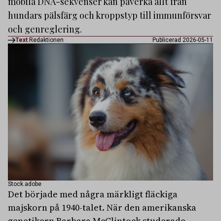
mobila DNA-sekvenser kan påverka allt från
hundars pälsfärg och kroppstyp till immunförsvar
och genreglering.
Text
Redaktionen
Publicerad 2026-05-11
Stock.adobe
Det började med några märkligt fläckiga
majskorn på 1940-talet. När den amerikanska
genetikern Barbara McClintock studerade