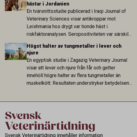
Sverige är fortsatt stor.
hästar i Jordanien
En tvärsnittsstudie publicerad i Iraqi Journal of
Veterinary Sciences visar antikroppar mot
Leishmania hos drygt var tionde häst i
riskfaktoranalysen. Seropositiviteten var särskilt
hög i Zarqa och statistiskt kopplad till bland
Högst halter av tungmetaller i lever och
annat stallhållning. Resultaten visar att hästarna
njure
har exponerats för parasiten – men inte att de
En egyptisk studie i Zagazig Veterinary Journal
fungerar som reservoarer eller bidrar till
visar att lever och njure från får och getter
smittspridning.
innehöll högre halter av flera tungmetaller än
muskelkött. Resultaten understryker betydelsen
av riktad provtagning och laboratorieanalys i
kontrollen av kemiska föroreningar i livsmedel.
Svensk Veterinärtidning innehåller information