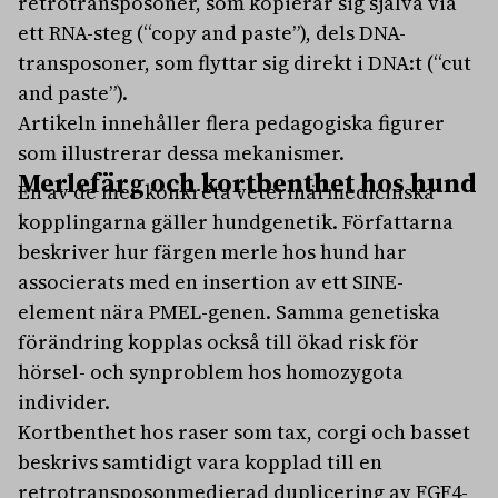
retrotransposoner, som kopierar sig själva via
ett RNA-steg (“copy and paste”), dels DNA-
transposoner, som flyttar sig direkt i DNA:t (“cut
and paste”).
Artikeln innehåller flera pedagogiska figurer
som illustrerar dessa mekanismer.
Merlefärg och kortbenthet hos hund
En av de mer konkreta veterinärmedicinska
kopplingarna gäller hundgenetik. Författarna
beskriver hur färgen merle hos hund har
associerats med en insertion av ett SINE-
element nära PMEL-genen. Samma genetiska
förändring kopplas också till ökad risk för
hörsel- och synproblem hos homozygota
individer.
Kortbenthet hos raser som tax, corgi och basset
beskrivs samtidigt vara kopplad till en
retrotransposonmedierad duplicering av FGF4-