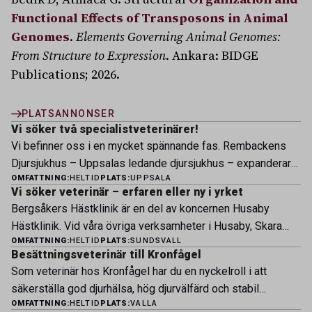
Functional Effects of Transposons in Animal
Genomes
.
Elements Governing Animal Genomes:
From Structure to Expression
. Ankara: BIDGE
Publications; 2026.
PLATSANNONSER
Vi söker två specialistveterinärer!
Vi befinner oss i en mycket spännande fas. Rembackens
Djursjukhus – Uppsalas ledande djursjukhus – expanderar
OMFATTNING:
HELTID
PLATS:
UPPSALA
nu sin specialistverksamhet och söker legitimerade
Vi söker veterinär – erfaren eller ny i yrket
veterinärer med specialistkompetens som vill vara med
Bergsåkers Hästklinik är en del av koncernen Husaby
och forma vårt nästa kapitel. Hos oss möter du ett
Hästklinik. Vid våra övriga verksamheter i Husaby, Skara
engagerat team, moderna faciliteter och verkliga
OMFATTNING:
HELTID
PLATS:
SUNDSVALL
och Bjertorp jobbar idag ett 60-tal medarbetare. Om kliniken
möjligheter att bedriva avancerad djursjukvård. Vad vi
Besättningsveterinär till Kronfågel
Bergsåkers Hästklinik bedriver veterinärverksamhet i en
erbjuder Särskilt meriterande: […]
Som veterinär hos Kronfågel har du en nyckelroll i att
modern klinik vid Bergsåkers travbana, Sundsvall. Vi
säkerställa god djurhälsa, hög djurvälfärd och stabil
erbjuder ett mångfasetterat utbud av undersökningar och
OMFATTNING:
HELTID
PLATS:
VALLA
produktion genom hela värdekedjan. Du arbetar nära våra