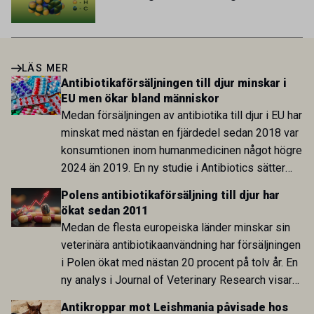
LÄS MER
Antibiotikaförsäljningen till djur minskar i
EU men ökar bland människor
Medan försäljningen av antibiotika till djur i EU har
minskat med nästan en fjärdedel sedan 2018 var
konsumtionen inom humanmedicinen något högre
2024 än 2019. En ny studie i Antibiotics sätter
utvecklingen inom de båda sektorerna sida vid
Polens antibiotikaförsäljning till djur har
sida och pekar på en obalans i EU:s One Health-
ökat sedan 2011
arbete.
Medan de flesta europeiska länder minskar sin
veterinära antibiotikaanvändning har försäljningen
i Polen ökat med nästan 20 procent på tolv år. En
ny analys i Journal of Veterinary Research visar
att skillnaden mot lågförbrukarländer som
Antikroppar mot Leishmania påvisade hos