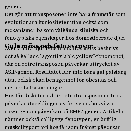
genen.
Det gör att transposoner inte bara framstår som
evolutionära kuriositeter utan också som
mekanismer bakom välkända kliniska och
fenotypiska egenskaper hos domesticerade djur.
Gula möss och feta svansar
Även andra djur lyfts fram. Hos möss beskrivs
det så kallade “agouti viable yellow”-fenomenet,
där en retrotransposon påverkar uttrycket av
ASIP-genen. Resultatet blir inte bara gul pälsfärg
utan också ökad benägenhet för obesitas och
metabola förändringar.
Hos får diskuteras hur retrotransposoner tros
påverka utvecklingen av fettsvans hos vissa
raser genom påverkan på BMP2-genen. Artikeln
nämner också callipyge-fenotypen, en ärftlig
muskelhypertrofi hos får som främst påverkar